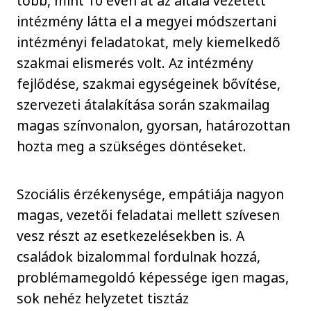
több, mint 10 éven át az általa vezetett
intézmény látta el a megyei módszertani
intézményi feladatokat, mely kiemelkedő
szakmai elismerés volt. Az intézmény
fejlődése, szakmai egységeinek bővítése,
szervezeti átalakítása során szakmailag
magas színvonalon, gyorsan, határozottan
hozta meg a szükséges döntéseket.
Szociális érzékenysége, empátiája nagyon
magas, vezetői feladatai mellett szívesen
vesz részt az esetkezelésekben is. A
családok bizalommal fordulnak hozzá,
problémamegoldó képessége igen magas,
sok nehéz helyzetet tisztáz