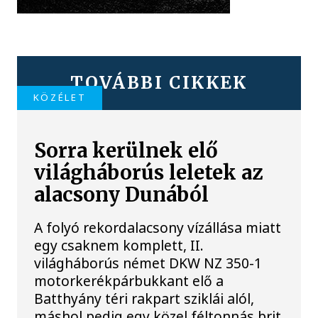
TOVÁBBI CIKKEK
KÖZÉLET
Sorra kerülnek elő
világháborús leletek az
alacsony Dunából
A folyó rekordalacsony vízállása miatt
egy csaknem komplett, II.
világháborús német DKW NZ 350-1
motorkerékpárbukkant elő a
Batthyány téri rakpart sziklái alól,
máshol pedig egy közel féltonnás brit