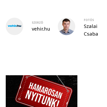
FOTÓS
SZERZŐ
Szalai
vehir.hu
Csaba