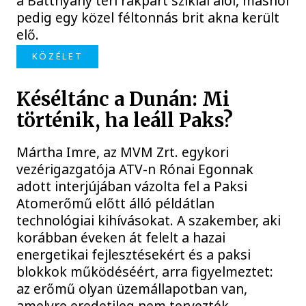
a Batthyány téri rakpart sziklái alól, máshol
pedig egy közel féltonnás brit akna került
elő.
KÖZÉLET
Késéltánc a Dunán: Mi
történik, ha leáll Paks?
Mártha Imre, az MVM Zrt. egykori
vezérigazgatója ATV-n Rónai Egonnak
adott interjújában vázolta fel a Paksi
Atomerőmű előtt álló példátlan
technológiai kihívásokat. A szakember, aki
korábban éveken át felelt a hazai
energetikai fejlesztésekért és a paksi
blokkok működéséért, arra figyelmeztet:
az erőmű olyan üzemállapotban van,
amelyre eredetileg nem tervezték.