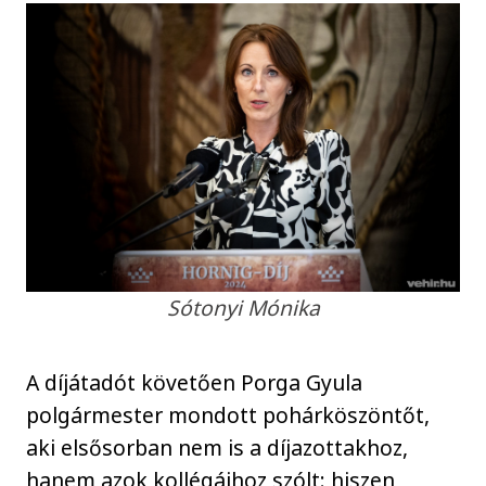
Sótonyi Mónika
A díjátadót követően Porga Gyula
polgármester mondott pohárköszöntőt,
aki elsősorban nem is a díjazottakhoz,
hanem azok kollégáihoz szólt: hiszen