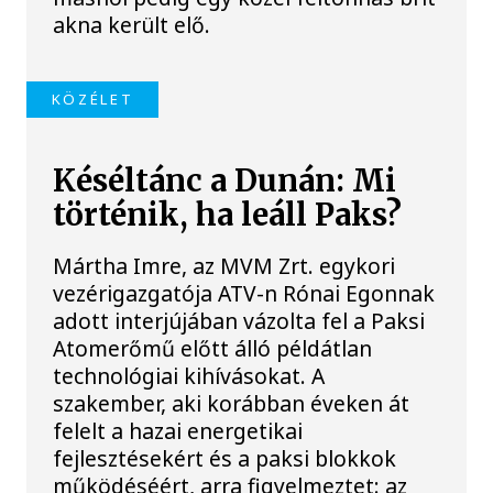
akna került elő.
KÖZÉLET
Késéltánc a Dunán: Mi
történik, ha leáll Paks?
Mártha Imre, az MVM Zrt. egykori
vezérigazgatója ATV-n Rónai Egonnak
adott interjújában vázolta fel a Paksi
Atomerőmű előtt álló példátlan
technológiai kihívásokat. A
szakember, aki korábban éveken át
felelt a hazai energetikai
fejlesztésekért és a paksi blokkok
működéséért, arra figyelmeztet: az