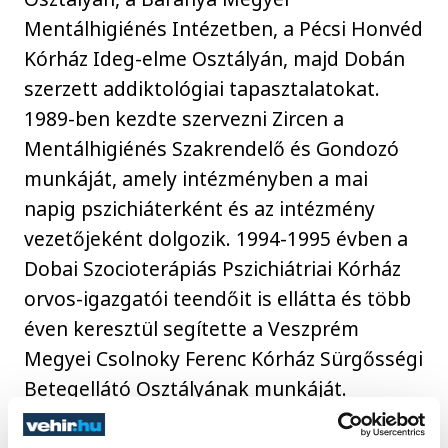
Mentálhigiénés Intézetben, a Pécsi Honvéd
Kórház Ideg-elme Osztályán, majd Dobán
szerzett addiktológiai tapasztalatokat.
1989-ben kezdte szervezni Zircen a
Mentálhigiénés Szakrendelő és Gondozó
munkáját, amely intézményben a mai
napig pszichiáterként és az intézmény
vezetőjeként dolgozik. 1994-1995 évben a
Dobai Szocioterápiás Pszichiátriai Kórház
orvos-igazgatói teendőit is ellátta és több
éven keresztül segítette a Veszprém
Megyei Csolnoky Ferenc Kórház Sürgősségi
Betegellátó Osztályának munkáját.