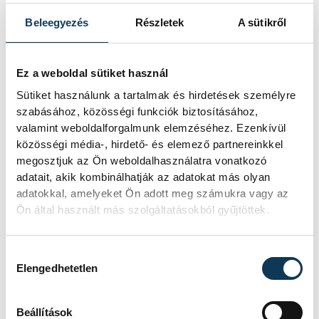
Beleegyezés
Részletek
A sütikről
Ez a weboldal sütiket használ
Sütiket használunk a tartalmak és hirdetések személyre
szabásához, közösségi funkciók biztosításához,
valamint weboldalforgalmunk elemzéséhez. Ezenkívül
közösségi média-, hirdető- és elemező partnereinkkel
megosztjuk az Ön weboldalhasználatra vonatkozó
adatait, akik kombinálhatják az adatokat más olyan
Dr. Payrich Mária
adatokkal, amelyeket Ön adott meg számukra vagy az
Ön által használt más szolgáltatásokból gyűjtöttek.
Már a Pécsett töltött idő alatt részt vett
Hozzájárulás kiválasztása
önkéntesként a telefonos lelki elsősegély
Elengedhetetlen
szolgálat munkájában, és mint tapasztalt
szolgálatos, 1989-ben tagja lett az akkor
Beállítások