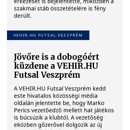
érkezését is bejelentette, miközben a
szakmai stáb összetételére is fény
derült.
VEHIR.HU FUTSAL VESZPRÉM
Jövőre is a dobogóért
küzdene a VEHIR.HU
Futsal Veszprém
A VEHIR.HU Futsal Veszprém kedd
este hivatalos közösségi média
oldalán jelentette be, hogy Marko
Perics vezetőedző mellett hat játékos
is búcsúzik a klubtól. A vezetőség
eközben gőzerővel dolgozik az új