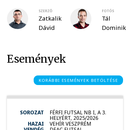
SZERZŐ
FOTÓS
Zatkalik
Tál
Dávid
Dominik
Események
KORÁBBI ESEMÉNYEK BETÖLTÉSE
SOROZAT
FÉRFI FUTSAL NB I, A 3.
HELYÉRT, 2025/2026
HAZAI
VEHÍR VESZPRÉM
VENDÉG
DEAC FUTSAL