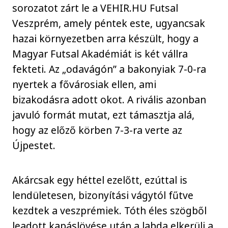
sorozatot zárt le a VEHIR.HU Futsal
Veszprém, amely péntek este, ugyancsak
hazai környezetben arra készült, hogy a
Magyar Futsal Akadémiát is két vállra
fekteti. Az „odavágón” a bakonyiak 7-0-ra
nyertek a fővárosiak ellen, ami
bizakodásra adott okot. A rivális azonban
javuló formát mutat, ezt támasztja alá,
hogy az előző körben 7-3-ra verte az
Újpestet.
Akárcsak egy héttel ezelőtt, ezúttal is
lendületesen, bizonyítási vágytól fűtve
kezdtek a veszprémiek. Tóth éles szögből
leadott kapáslövése után a labda elkerüli a