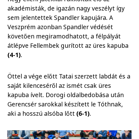
akadémisták, de igazán nagy veszélyt így
sem jelentettek Spandler kapujára. A
Veszprém azonban Spandler védését
követően megiramodhatott, a félpályát
átlépve Fellembek gurított az üres kapuba
(4-1)
.
Öttel a vége előtt Tatai szerzett labdát és a
saját kilenceséről az ismét csak üres
kapuba ívelt. Dorogi oldalbedobása után
Gerencsér sarokkal készített le Tóthnak,
aki a hosszú alsóba lőtt
(6-1)
.