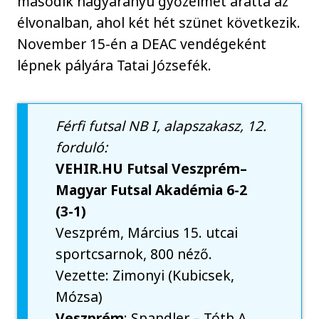
második nagyarányú győzelmét aratta az
élvonalban, ahol két hét szünet következik.
November 15-én a DEAC vendégeként
lépnek pályára Tatai Józsefék.
Férfi futsal NB I, alapszakasz, 12.
forduló:
VEHIR.HU Futsal Veszprém–
Magyar Futsal Akadémia 6-2
(3-1)
Veszprém, Március 15. utcai
sportcsarnok, 800 néző.
Vezette: Zimonyi (Kubicsek,
Mózsa)
Veszprém
: Spandler – Tóth A.,