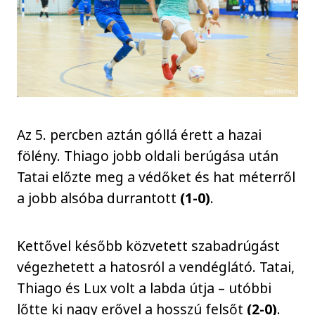
Az 5. percben aztán góllá érett a hazai
fölény. Thiago jobb oldali berúgása után
Tatai előzte meg a védőket és hat méterről
a jobb alsóba durrantott
(1-0)
.
Kettővel később közvetett szabadrúgást
végezhetett a hatosról a vendéglátó. Tatai,
Thiago és Lux volt a labda útja – utóbbi
lőtte ki nagy erővel a hosszú felsőt
(2-0)
.