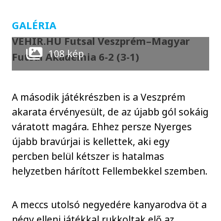
GALÉRIA
VEHIR.HU Futsal Veszprém–Magyar
108 kép
Futsal Akadémia 6-2 (3-1)
A második játékrészben is a Veszprém
akarata érvényesült, de az újabb gól sokáig
váratott magára. Ehhez persze Nyerges
újabb bravúrjai is kellettek, aki egy
percben belül kétszer is hatalmas
helyzetben hárított Fellembekkel szemben.
A meccs utolsó negyedére kanyarodva öt a
négy elleni játékkal rukkoltak elő az