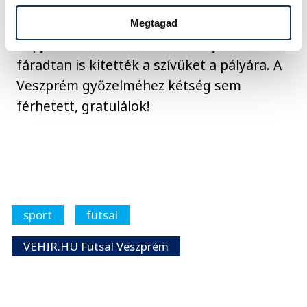
Boznánszky Gábo
r: – Hétfőn Újpest,
pénteken Veszprém – ilyen kemény
Megtagad
napjaink talán sosem voltak. A játékosaim
fáradtan is kitették a szívüket a pályára. A
Veszprém győzelméhez kétség sem
férhetett, gratulálok!
sport
futsal
VEHIR.HU Futsal Veszprém