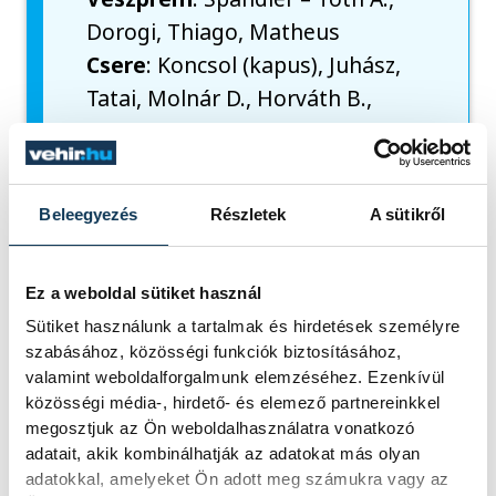
Dorogi, Thiago, Matheus
Csere
: Koncsol (kapus), Juhász,
Tatai, Molnár D., Horváth B.,
Fellembek, Lipl, Gerencsér, Lux
Vezetőedző
: Javier Rodíguez
MFA
: Nyerges – Módly M.,
Beleegyezés
Részletek
A sütikről
Fábián, Boznánszky, Módly D.
Csere
: Tóth B. (kapus), Papp,
Nguyen, Véghelyi, Steiner,
Ez a weboldal sütiket használ
Tarpai, Bokor, Szabó D., Szabó B.
Sütiket használunk a tartalmak és hirdetések személyre
szabásához, közösségi funkciók biztosításához,
Játékos-edző
: Boznánszky
valamint weboldalforgalmunk elemzéséhez. Ezenkívül
Gábor
közösségi média-, hirdető- és elemező partnereinkkel
Gólszerzők
: Tatai (5., 36.), Lux
megosztjuk az Ön weboldalhasználatra vonatkozó
adatait, akik kombinálhatják az adatokat más olyan
(7.), Lipl (13.), Fellembek (34.),
adatokkal, amelyeket Ön adott meg számukra vagy az