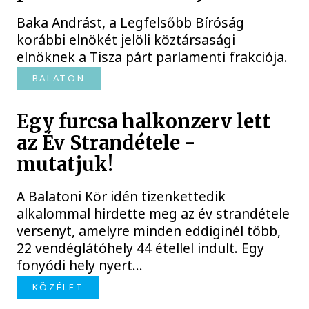
Baka Andrást, a Legfelsőbb Bíróság
korábbi elnökét jelöli köztársasági
elnöknek a Tisza párt parlamenti frakciója.
BALATON
Egy furcsa halkonzerv lett
az Év Strandétele -
mutatjuk!
A Balatoni Kör idén tizenkettedik
alkalommal hirdette meg az év strandétele
versenyt, amelyre minden eddiginél több,
22 vendéglátóhely 44 étellel indult. Egy
fonyódi hely nyert...
KÖZÉLET