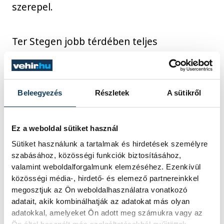
szerepel.
Ter Stegen jobb térdében teljes
szalagszakadás történt, ezért hétfőn
megoperálták és a jelenlegi szezonban már
nem játszhat.
Beleegyezés
Részletek
A sütikről
Ez a weboldal sütiket használ
sport
ország-világ
labdarúgás
Sütiket használunk a tartalmak és hirdetések személyre
Yaakobishvili Áron
szabásához, közösségi funkciók biztosításához,
valamint weboldalforgalmunk elemzéséhez. Ezenkívül
közösségi média-, hirdető- és elemező partnereinkkel
megosztjuk az Ön weboldalhasználatra vonatkozó
adatait, akik kombinálhatják az adatokat más olyan
adatokkal, amelyeket Ön adott meg számukra vagy az
SZERZŐ