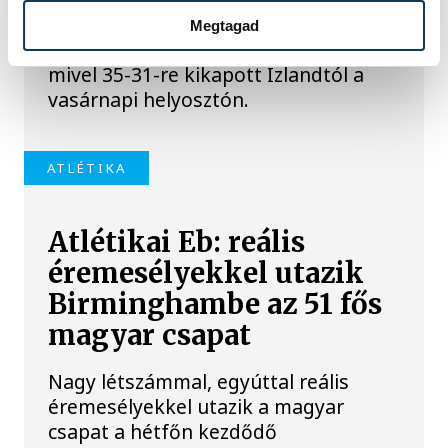
válogatott hatodik lett a belgrádi
Megtagad
korosztályos Európa-bajnokságon,
mivel 35-31-re kikapott Izlandtól a
vasárnapi helyosztón.
ATLÉTIKA
Atlétikai Eb: reális
éremesélyekkel utazik
Birminghambe az 51 fős
magyar csapat
Nagy létszámmal, egyúttal reális
éremesélyekkel utazik a magyar
csapat a hétfőn kezdődő