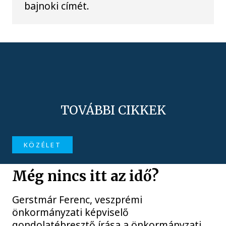
bajnoki címét.
TOVÁBBI CIKKEK
KÖZÉLET
Még nincs itt az idő?
Gerstmár Ferenc, veszprémi
önkormányzati képviselő
gondolatébresztő írása a önkormányzati