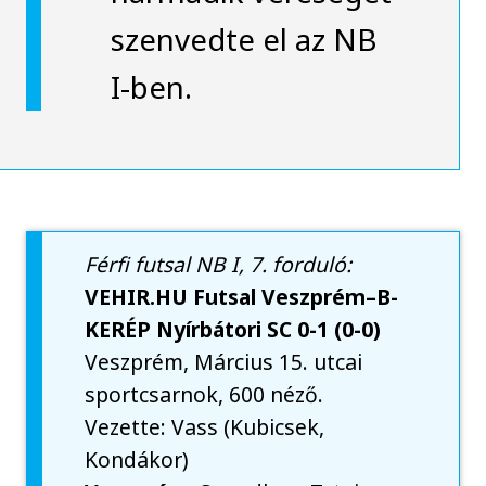
szenvedte el az NB
I-ben.
Férfi futsal NB I, 7. forduló:
VEHIR.HU Futsal Veszprém–B-
KERÉP Nyírbátori SC 0-1 (0-0)
Veszprém, Március 15. utcai
sportcsarnok, 600 néző.
Vezette: Vass (Kubicsek,
Kondákor)