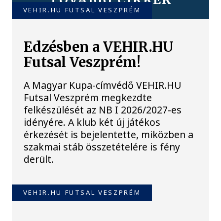
VEHIR.HU FUTSAL VESZPRÉM
Edzésben a VEHIR.HU
Futsal Veszprém!
A Magyar Kupa-címvédő VEHIR.HU
Futsal Veszprém megkezdte
felkészülését az NB I 2026/2027-es
idényére. A klub két új játékos
érkezését is bejelentette, miközben a
szakmai stáb összetételére is fény
derült.
VEHIR.HU FUTSAL VESZPRÉM