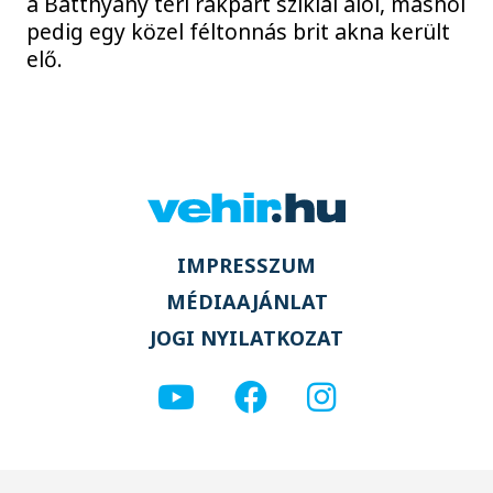
a Batthyány téri rakpart sziklái alól, máshol
pedig egy közel féltonnás brit akna került
elő.
IMPRESSZUM
MÉDIAAJÁNLAT
JOGI NYILATKOZAT