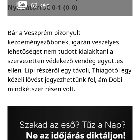
62 kép
Nyírbátori SC 0-1 (0-0)
Bár a Veszprém bizonyult
kezdeményezőbbnek, igazán veszélyes
lehetőséget nem tudott kialakítani a
szervezetten védekező vendég együttes
ellen. Lipl részéről egy távoli, Thiagótól egy
közeli lövést jegyezhettünk fel, ám Dobi
mindkétszer résen volt.