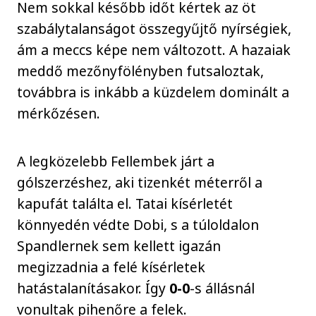
Nem sokkal később időt kértek az öt
szabálytalanságot összegyűjtő nyírségiek,
ám a meccs képe nem változott. A hazaiak
meddő mezőnyfölényben futsaloztak,
továbbra is inkább a küzdelem dominált a
mérkőzésen.
A legközelebb Fellembek járt a
gólszerzéshez, aki tizenkét méterről a
kapufát találta el. Tatai kísérletét
könnyedén védte Dobi, s a túloldalon
Spandlernek sem kellett igazán
megizzadnia a felé kísérletek
hatástalanításakor. Így
0-0
-s állásnál
vonultak pihenőre a felek.