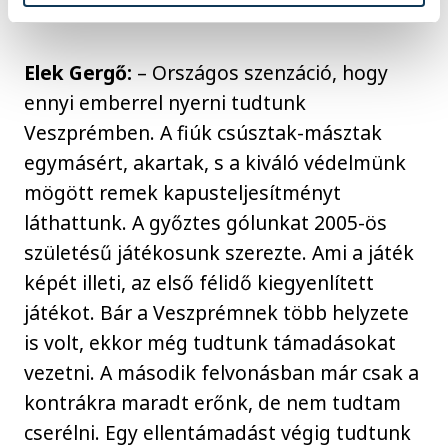
ma a vendégek tették.
Elek Gergő:
– Országos szenzáció, hogy
ennyi emberrel nyerni tudtunk
Veszprémben. A fiúk csúsztak-másztak
egymásért, akartak, s a kiváló védelmünk
mögött remek kapusteljesítményt
láthattunk. A győztes gólunkat 2005-ös
születésű játékosunk szerezte. Ami a játék
képét illeti, az első félidő kiegyenlített
játékot. Bár a Veszprémnek több helyzete
is volt, ekkor még tudtunk támadásokat
vezetni. A második felvonásban már csak a
kontrákra maradt erőnk, de nem tudtam
cserélni. Egy ellentámadást végig tudtunk