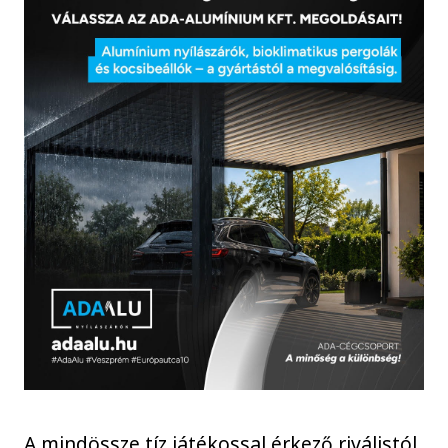
A mindössze tíz játékossal érkező riválistól