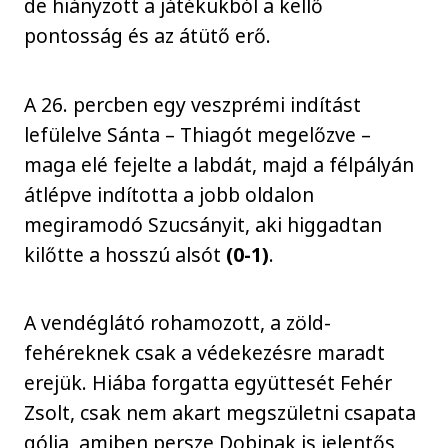
de hiányzott a játékukból a kellő
pontosság és az átütő erő.
A 26. percben egy veszprémi indítást
lefülelve Sánta – Thiagót megelőzve –
maga elé fejelte a labdát, majd a félpályán
átlépve indította a jobb oldalon
megiramodó Szucsányit, aki higgadtan
kilőtte a hosszú alsót
(0-1)
.
A vendéglátó rohamozott, a zöld-
fehéreknek csak a védekezésre maradt
erejük. Hiába forgatta együttesét Fehér
Zsolt, csak nem akart megszületni csapata
gólja, amiben persze Dobinak is jelentős