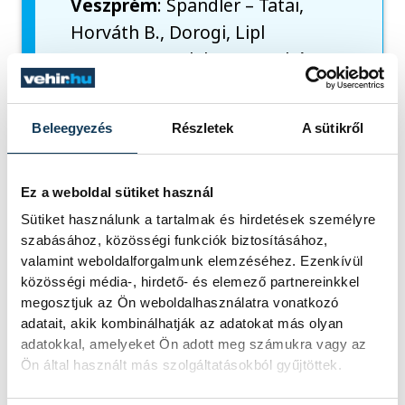
Veszprém
: Spandler – Tatai,
Horváth B., Dorogi, Lipl
Csere
: Koncsol (kapus), Juhász,
Molnár D., Kártik, Thiago,
Ábrahám, Fellembek, Matheus,
Beleegyezés
Részletek
A sütikről
Gerencsér
Vezetőedző
: Fehér Zsolt
Nyírbátor
: Dobi – Szentes Bíró,
Ez a weboldal sütiket használ
Orosz, Molnár Sz., Nagy B.
Sütiket használunk a tartalmak és hirdetések személyre
szabásához, közösségi funkciók biztosításához,
Csere
: Tóth M. (kapus), Bartha,
valamint weboldalforgalmunk elemzéséhez. Ezenkívül
Sánta, Csorvási, Szucsányi
közösségi média-, hirdető- és elemező partnereinkkel
Vezetőedző
: Elek Gergő
megosztjuk az Ön weboldalhasználatra vonatkozó
adatait, akik kombinálhatják az adatokat más olyan
Gólszerzők
: Szucsányi (26.)
adatokkal, amelyeket Ön adott meg számukra vagy az
Ön által használt más szolgáltatásokból gyűjtöttek.