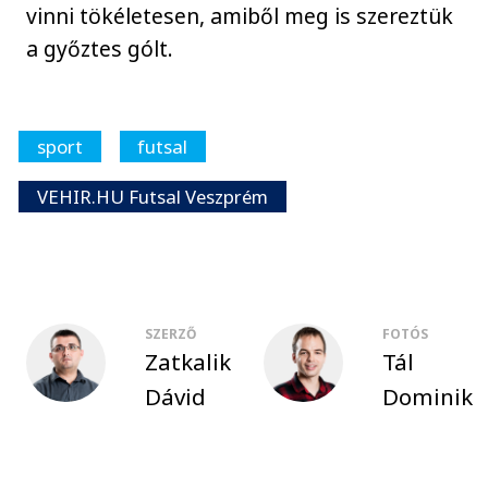
vinni tökéletesen, amiből meg is szereztük
a győztes gólt.
sport
futsal
VEHIR.HU Futsal Veszprém
SZERZŐ
FOTÓS
Zatkalik
Tál
Dávid
Dominik