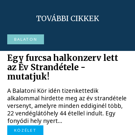
TOVÁBBI CIKKEK
BALATON
Egy furcsa halkonzerv lett
az Év Strandétele -
mutatjuk!
A Balatoni Kör idén tizenkettedik
alkalommal hirdette meg az év strandétele
versenyt, amelyre minden eddiginél több,
22 vendéglátóhely 44 étellel indult. Egy
fonyódi hely nyert...
KÖZÉLET