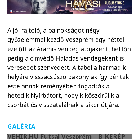
A jól rajtoló, a bajnokságot négy
győzelemmel kezdő Veszprém egy héttel
ezelőtt az Aramis vendéglátójaként, hétfőn
pedig a címvédő Haladás vendégeként is
vereséget szenvedett. A tabella harmadik
helyére visszacsúszó bakonyiak így péntek
este annak reményében fogadták a
hetedik Nyírbátort, hogy kiköszörülik a
csorbát és visszatalálnak a siker útjára.
GALÉRIA
VEHIR.HU Futsal Veszprém – B-KERÉP