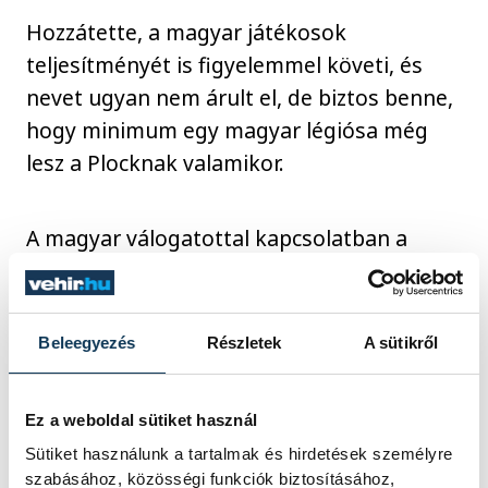
Hozzátette, a magyar játékosok
teljesítményét is figyelemmel követi, és
nevet ugyan nem árult el, de biztos benne,
hogy minimum egy magyar légiósa még
lesz a Plocknak valamikor.
A magyar válogatottal kapcsolatban a
spanyol tréner elmondta, már önmagában
az nagy dolog volt, hogy 2012 után újra
olimpián szerepelt a nemzeti csapat.
Beleegyezés
Részletek
A sütikről
Véleménye szerint a párizsi fővárosban jó
tapasztalatokat gyűjtöttek a játékosok, és
Ez a weboldal sütiket használ
úgy gondolja, nem kell majd újabb 12 évet
Sütiket használunk a tartalmak és hirdetések személyre
várni a következő ötkarikás szereplésig.
szabásához, közösségi funkciók biztosításához,