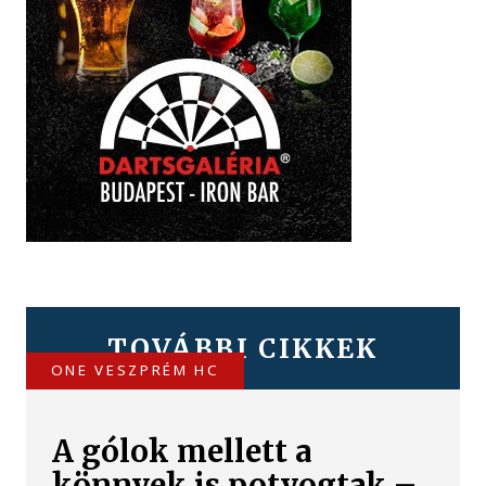
TOVÁBBI CIKKEK
ONE VESZPRÉM HC
A gólok mellett a
könnyek is potyogtak –