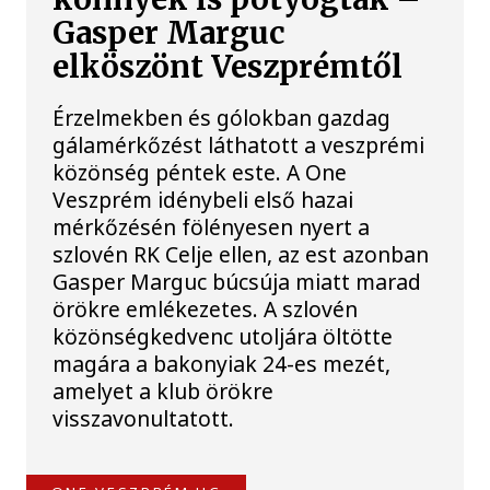
Gasper Marguc
elköszönt Veszprémtől
Érzelmekben és gólokban gazdag
gálamérkőzést láthatott a veszprémi
közönség péntek este. A One
Veszprém idénybeli első hazai
mérkőzésén fölényesen nyert a
szlovén RK Celje ellen, az est azonban
Gasper Marguc búcsúja miatt marad
örökre emlékezetes. A szlovén
közönségkedvenc utoljára öltötte
magára a bakonyiak 24-es mezét,
amelyet a klub örökre
visszavonultatott.