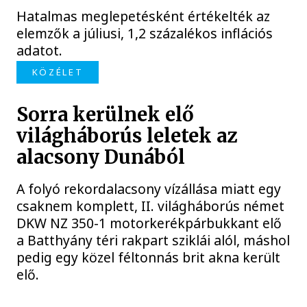
Hatalmas meglepetésként értékelték az
elemzők a júliusi, 1,2 százalékos inflációs
adatot.
KÖZÉLET
Sorra kerülnek elő
világháborús leletek az
alacsony Dunából
A folyó rekordalacsony vízállása miatt egy
csaknem komplett, II. világháborús német
DKW NZ 350-1 motorkerékpárbukkant elő
a Batthyány téri rakpart sziklái alól, máshol
pedig egy közel féltonnás brit akna került
elő.