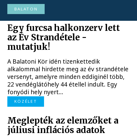
BALATON
Egy furcsa halkonzerv lett
az Év Strandétele -
mutatjuk!
A Balatoni Kör idén tizenkettedik
alkalommal hirdette meg az év strandétele
versenyt, amelyre minden eddiginél több,
22 vendéglátóhely 44 étellel indult. Egy
fonyódi hely nyert...
KÖZÉLET
Meglepték az elemzőket a
júliusi inflációs adatok