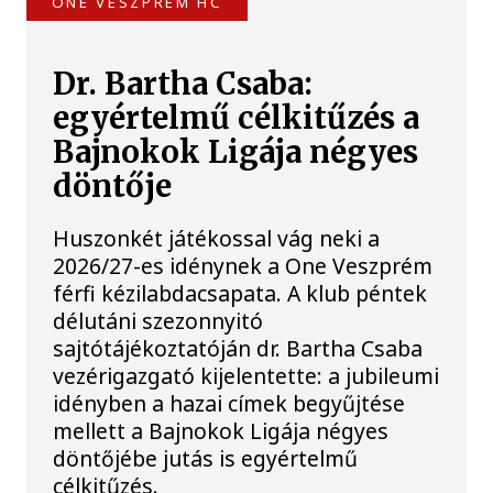
ONE VESZPRÉM HC
Dr. Bartha Csaba:
egyértelmű célkitűzés a
Bajnokok Ligája négyes
döntője
Huszonkét játékossal vág neki a
2026/27-es idénynek a One Veszprém
férfi kézilabdacsapata. A klub péntek
délutáni szezonnyitó
sajtótájékoztatóján dr. Bartha Csaba
vezérigazgató kijelentette: a jubileumi
idényben a hazai címek begyűjtése
mellett a Bajnokok Ligája négyes
döntőjébe jutás is egyértelmű
célkitűzés.