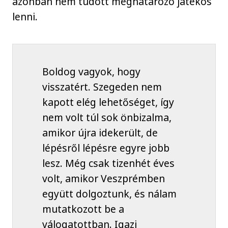
azonban nem tudott meghatározó játékos
lenni.
Boldog vagyok, hogy
visszatért. Szegeden nem
kapott elég lehetőséget, így
nem volt túl sok önbizalma,
amikor újra idekerült, de
lépésről lépésre egyre jobb
lesz. Még csak tizenhét éves
volt, amikor Veszprémben
együtt dolgoztunk, és nálam
mutatkozott be a
válogatottban. Igazi