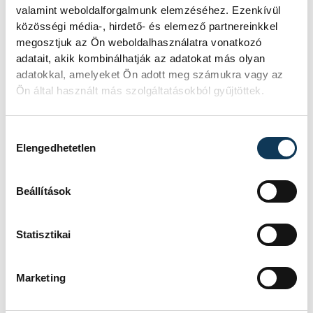
valamint weboldalforgalmunk elemzéséhez. Ezenkívül
közösségi média-, hirdető- és elemező partnereinkkel
megosztjuk az Ön weboldalhasználatra vonatkozó
sport
kézilabda
ország-világ
adatait, akik kombinálhatják az adatokat más olyan
adatokkal, amelyeket Ön adott meg számukra vagy az
Fazekas Gergő
Szita Zoltán
Ön által használt más szolgáltatásokból gyűjtöttek.
Javier Sabaté
Hozzájárulás kiválasztása
Elengedhetetlen
Beállítások
FOTÓS
SZERZŐ
Tál
vehir.hu
Statisztikai
Dominik
Marketing