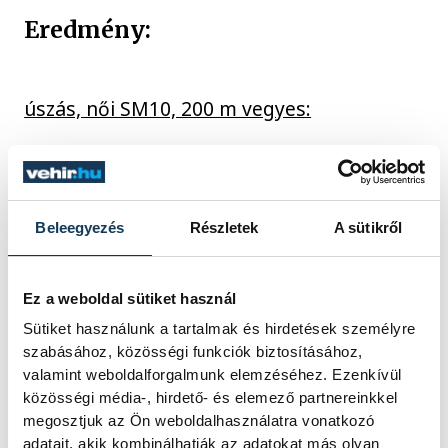
Eredmény:
úszás, női SM10, 200 m vegyes:
1. Csang Meng (Kína) 2:26.81 p
2. PAP BIANKA 2:29.02
3. Tatyana Lebrun (Belgium) 2:32.79
Beleegyezés
Részletek
A sütikről
Ez a weboldal sütiket használ
sport
úszás
Párizs 2024
Sütiket használunk a tartalmak és hirdetések személyre
szabásához, közösségi funkciók biztosításához,
paralimpia
Pap Bianka
valamint weboldalforgalmunk elemzéséhez. Ezenkívül
közösségi média-, hirdető- és elemező partnereinkkel
megosztjuk az Ön weboldalhasználatra vonatkozó
adatait, akik kombinálhatják az adatokat más olyan