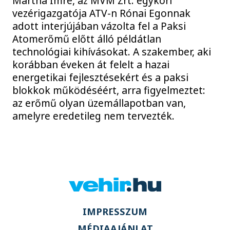
Mártha Imre, az MVM Zrt. egykori
vezérigazgatója ATV-n Rónai Egonnak
adott interjújában vázolta fel a Paksi
Atomerőmű előtt álló példátlan
technológiai kihívásokat. A szakember, aki
korábban éveken át felelt a hazai
energetikai fejlesztésekért és a paksi
blokkok működéséért, arra figyelmeztet:
az erőmű olyan üzemállapotban van,
amelyre eredetileg nem tervezték.
IMPRESSZUM
MÉDIAAJÁNLAT