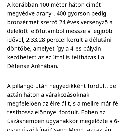
A korábban 100 méter háton címét
megvédve arany-, 400 gyorson pedig
bronzérmet szerző 24 éves versenyző a
délelőtti előfutamból messze a legjobb
idővel, 2:33.28 perccel került a délutáni
döntőbe, amelyet így a 4-es pályán
kezdhetett az ezúttal is teltházas La
Défense Arénában.
A pillangó után negyedikként fordult, de
aztán háton a várakozásoknak
megfelelően az élre állt, s a mellre már fél
testhossz előnnyel fordult. Ebben az
úszásnemben ugyanakkor megelőzte a 6-
oson úszó kínai Csang Meng, aki aztán