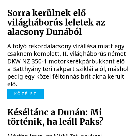
Sorra kerülnek elő
világháborús leletek az
alacsony Dunából
A folyó rekordalacsony vízállása miatt egy
csaknem komplett, II. világháborús német
DKW NZ 350-1 motorkerékpárbukkant elő
a Batthyány téri rakpart sziklái alól, máshol
pedig egy közel féltonnás brit akna került
elő.
KÖZÉLET
Késéltánc a Dunán: Mi
történik, ha leáll Paks?