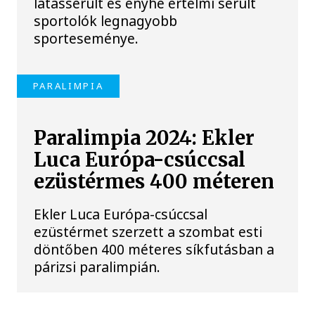
látássérült és enyhe értelmi sérült
sportolók legnagyobb
sporteseménye.
PARALIMPIA
Paralimpia 2024: Ekler
Luca Európa-csúccsal
ezüstérmes 400 méteren
Ekler Luca Európa-csúccsal
ezüstérmet szerzett a szombat esti
döntőben 400 méteres síkfutásban a
párizsi paralimpián.