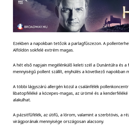
Ezekben a napokban tetőzik a parlagfűszezon. A pollenterh
Alföldön sokfelé extrém magas.
A hét első napjain megélénkülő keleti szél a Dunántúlra és a
mennyiségű pollent szállít, enyhülés a következő napokban
A többi lágyszárú allergén közül a csalánfélék pollenkoncen
libatopféléké a közepes-magas, az ürömé és a kenderfélék
alakulhat.
A pázsitfűfélék, az útifű, a lórom, valamint a szerbtövis, a
virágporának mennyisége országosan alacsony.