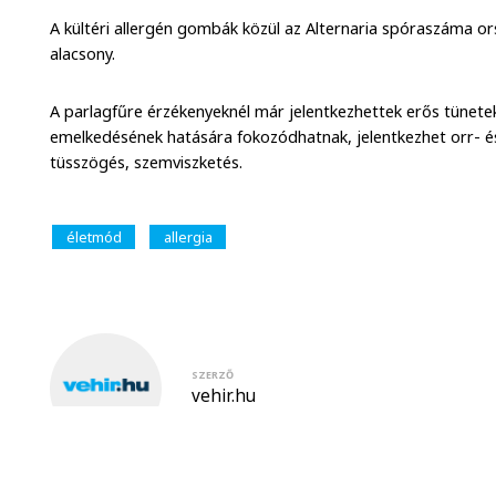
A kültéri allergén gombák közül az Alternaria spóraszáma 
alacsony.
A parlagfűre érzékenyeknél már jelentkezhettek erős tünete
emelkedésének hatására fokozódhatnak, jelentkezhet orr- és 
tüsszögés, szemviszketés.
életmód
allergia
SZERZŐ
vehir.hu