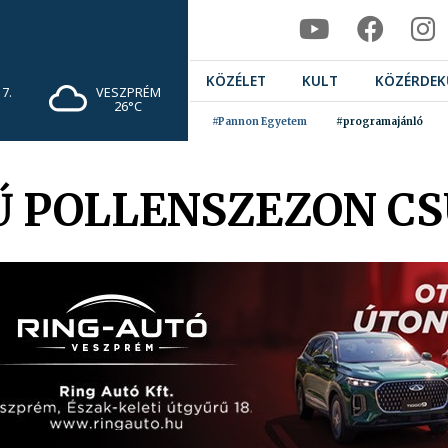
KÖZÉLET
KULT
KÖZÉRDEK
7.
VESZPRÉM
26°C
#Pannon Egyetem
#programajánló
Ű POLLENSZEZON C