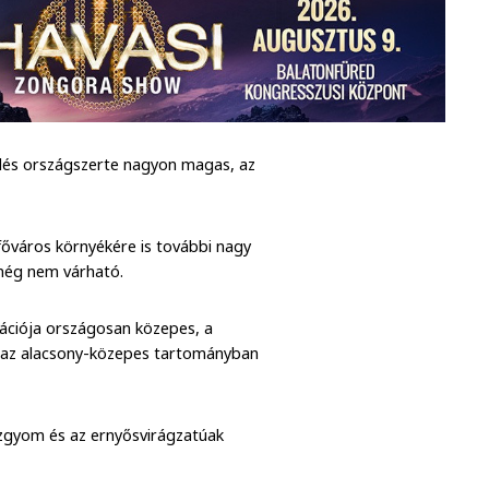
elés országszerte nagyon magas, az
 főváros környékére is további nagy
 még nem várható.
trációja országosan közepes, a
é az alacsony-közepes tartományban
 rézgyom és az ernyősvirágzatúak