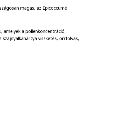
országosan magas, az Epicoccumé
k, amelyek a pollenkoncentráció
szájnyálkahártya viszketés, orrfolyás,