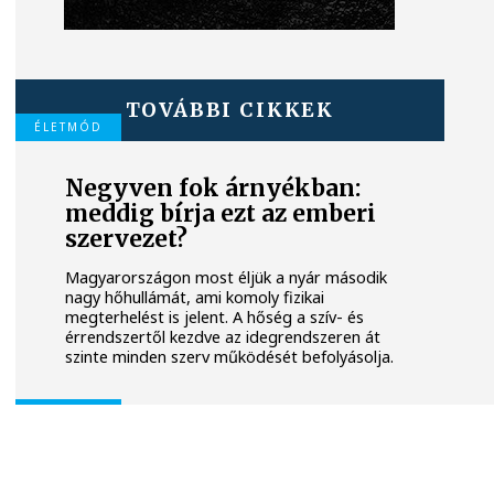
TOVÁBBI CIKKEK
ÉLETMÓD
Negyven fok árnyékban:
meddig bírja ezt az emberi
szervezet?
Magyarországon most éljük a nyár második
nagy hőhullámát, ami komoly fizikai
megterhelést is jelent. A hőség a szív- és
érrendszertől kezdve az idegrendszeren át
szinte minden szerv működését befolyásolja.
ÉLETMÓD
A víztakarékosság