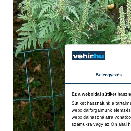
Beleegyezés
Ez a weboldal sütiket haszn
Sütiket használunk a tartal
weboldalforgalmunk elemzésé
weboldalhasználatra vonatko
számukra vagy az Ön által ha