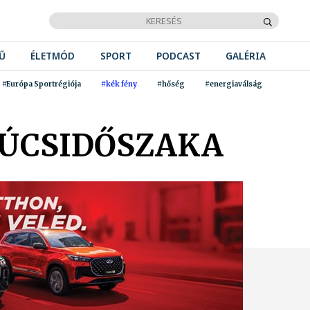
Ű
ÉLETMÓD
SPORT
PODCAST
GALÉRIA
#Európa Sportrégiója
#kék fény
#hőség
#energiaválság
SÚCSIDŐSZAKA