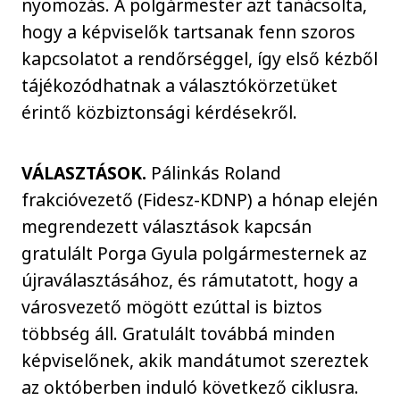
nyomozás. A polgármester azt tanácsolta,
hogy a képviselők tartsanak fenn szoros
kapcsolatot a rendőrséggel, így első kézből
tájékozódhatnak a választókörzetüket
érintő közbiztonsági kérdésekről.
VÁLASZTÁSOK.
Pálinkás Roland
frakcióvezető (Fidesz-KDNP) a hónap elején
megrendezett választások kapcsán
gratulált Porga Gyula polgármesternek az
újraválasztásához, és rámutatott, hogy a
városvezető mögött ezúttal is biztos
többség áll. Gratulált továbbá minden
képviselőnek, akik mandátumot szereztek
az októberben induló következő ciklusra.