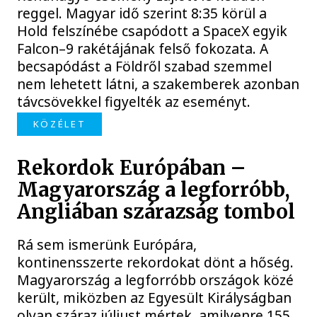
reggel. Magyar idő szerint 8:35 körül a
Hold felszínébe csapódott a SpaceX egyik
Falcon–9 rakétájának felső fokozata. A
becsapódást a Földről szabad szemmel
nem lehetett látni, a szakemberek azonban
távcsövekkel figyelték az eseményt.
KÖZÉLET
Rekordok Európában –
Magyarország a legforróbb,
Angliában szárazság tombol
Rá sem ismerünk Európára,
kontinensszerte rekordokat dönt a hőség.
Magyarország a legforróbb országok közé
került, miközben az Egyesült Királyságban
olyan száraz júliust mértek, amilyenre 155