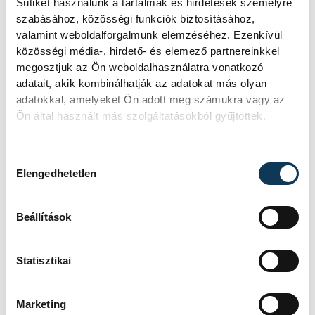
Sütiket használunk a tartalmak és hirdetések személyre
sportinfrastruktúra szűkösségét.
szabásához, közösségi funkciók biztosításához,
valamint weboldalforgalmunk elemzéséhez. Ezenkívül
közösségi média-, hirdető- és elemező partnereinkkel
megosztjuk az Ön weboldalhasználatra vonatkozó
adatait, akik kombinálhatják az adatokat más olyan
adatokkal, amelyeket Ön adott meg számukra vagy az
Ön által használt más szolgáltatásokból gyűjtöttek.
Hozzájárulás kiválasztása
Elengedhetetlen
Beállítások
Az uszodacsarnok korábbi infrastruktúrája
(öltözők, kiszolgáló helyiségek) alkalmas a
Statisztikai
meglévő épület sport célú felújítására és új
funkcióval való ismételt megnyitására. A
Marketing