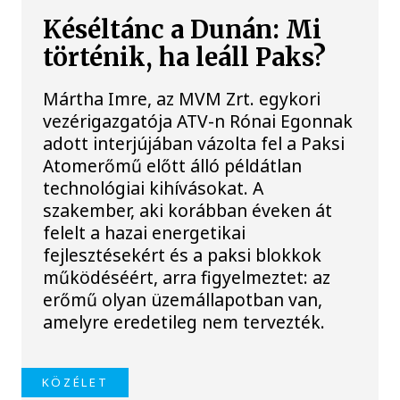
Késéltánc a Dunán: Mi
történik, ha leáll Paks?
Mártha Imre, az MVM Zrt. egykori
vezérigazgatója ATV-n Rónai Egonnak
adott interjújában vázolta fel a Paksi
Atomerőmű előtt álló példátlan
technológiai kihívásokat. A
szakember, aki korábban éveken át
felelt a hazai energetikai
fejlesztésekért és a paksi blokkok
működéséért, arra figyelmeztet: az
erőmű olyan üzemállapotban van,
amelyre eredetileg nem tervezték.
KÖZÉLET