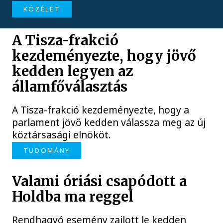
KÖZÉLET
A Tisza-frakció
kezdeményezte, hogy jövő
kedden legyen az
államfőválasztás
A Tisza-frakció kezdeményezte, hogy a
parlament jövő kedden válassza meg az új
köztársasági elnököt.
TUDOMÁNY
Valami óriási csapódott a
Holdba ma reggel
Rendhagyó esemény zajlott le kedden