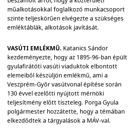
beszámolt arról, hogy a közterületi
műalkotásokkal foglalkozó munkacsoport
szinte teljeskörűen elvégezte a szükséges
emléktáblák, alkotások javítását.
VASÚTI EMLÉKMŰ.
Katanics Sándor
kezdeményezte, hogy az 1895-96-ban épült
gyulafirátóti vasúti viaduktok elbontott
elemeiből készüljön emlékmű, ami a
Veszprém-Győr vasútvonal építése során
130 évvel ezelőtti nyújtott mérnöki
teljesítmény előtt tiszteleg. Porga Gyula
polgármester hozzátette, hogy a témában
elkezdődtek a tárgyalások a MÁV-val.