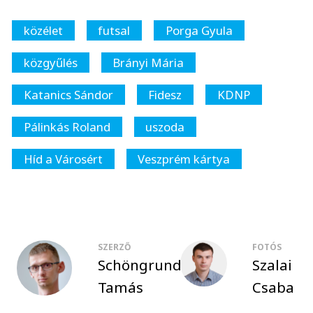
közélet
futsal
Porga Gyula
közgyűlés
Brányi Mária
Katanics Sándor
Fidesz
KDNP
Pálinkás Roland
uszoda
Híd a Városért
Veszprém kártya
SZERZŐ
FOTÓS
Schöngrundtner
Szalai
Tamás
Csaba