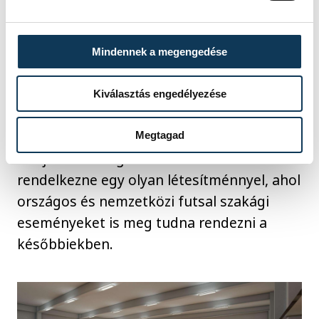
Veszprém, Március 15. utcában kialakuló
sportközpont két fedett sportcsarnoka a
város legnépesebb lakótelepén jelentős
Mindennek a megengedése
előrelépés lenne a város sportéletének
további fellendítése irányába és egyben jól
Kiválasztás engedélyezése
szolgálhatja a veszprémi futsal további
szakmai fejlődését és utánpótlásképzését.
Megtagad
A fejlesztés megvalósulása esetén a város
rendelkezne egy olyan létesítménnyel, ahol
országos és nemzetközi futsal szakági
eseményeket is meg tudna rendezni a
későbbiekben.