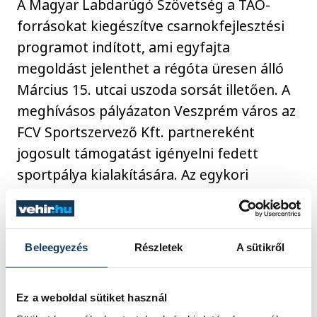
A Magyar Labdarúgó Szövetség a TAO-
forrásokat kiegészítve csarnokfejlesztési
programot indított, ami egyfajta
megoldást jelenthet a régóta üresen álló
Március 15. utcai uszoda sorsát illetően. A
meghívásos pályázaton Veszprém város az
FCV Sportszervező Kft. partnereként
jogosult támogatást igényelni fedett
sportpálya kialakítására. Az egykori
tanuszodát csak tetemes költségek árán,
jelentős felújítással lehetne újra
használhatóvá tenni, és erre évek óta nem
Beleegyezés
Részletek
A sütikről
látszik forrás. A jelenlegi támogatás
mellett a medencetér helyén sportpálya
Ez a weboldal sütiket használ
létesülne, ami enyhíthetné a városi