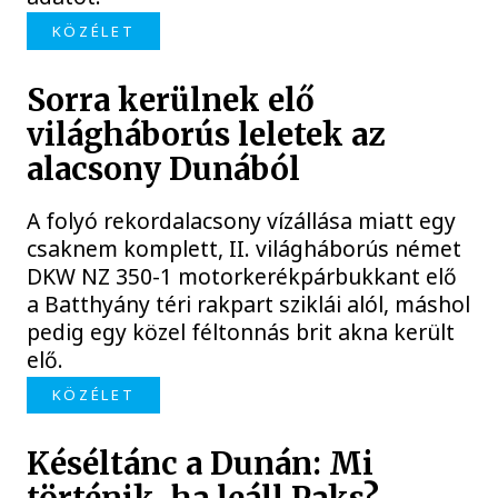
KÖZÉLET
Sorra kerülnek elő
világháborús leletek az
alacsony Dunából
A folyó rekordalacsony vízállása miatt egy
csaknem komplett, II. világháborús német
DKW NZ 350-1 motorkerékpárbukkant elő
a Batthyány téri rakpart sziklái alól, máshol
pedig egy közel féltonnás brit akna került
elő.
KÖZÉLET
Késéltánc a Dunán: Mi