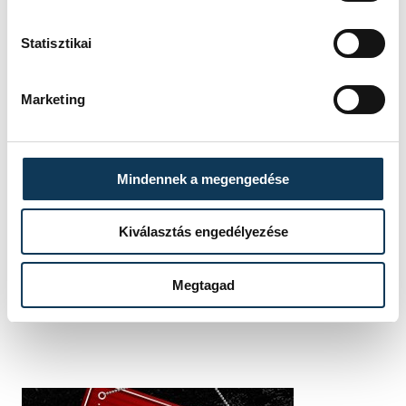
Tisza párt
Európai Néppárt
Statisztikai
Európai Parlament
Marketing
Mindennek a megengedése
SZERZŐ
vehir.hu
Kiválasztás engedélyezése
Megtagad