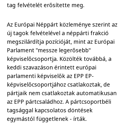
tag felvételét erősítette meg.
Az Európai Néppárt közleménye szerint az
új tagok felvételével a néppárti frakció
megszilárdítja pozícióját, mint az Európai
Parlament "messze legerősebb"
képviselőcsoportja. Közölték továbbá, a
keddi szavazáson érintett európai
parlamenti képviselők az EPP EP-
képviselőcsoportjához csatlakoztak, de
pártjaik nem csatlakoztak automatikusan
az EPP pártcsaládhoz. A pártcsoportbéli
tagsággal kapcsolatos döntések
egymástól függetlenek - írták.