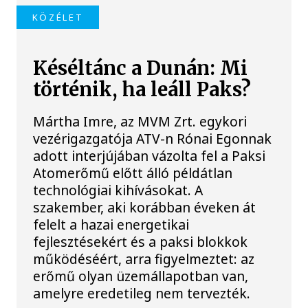
KÖZÉLET
Késéltánc a Dunán: Mi
történik, ha leáll Paks?
Mártha Imre, az MVM Zrt. egykori
vezérigazgatója ATV-n Rónai Egonnak
adott interjújában vázolta fel a Paksi
Atomerőmű előtt álló példátlan
technológiai kihívásokat. A
szakember, aki korábban éveken át
felelt a hazai energetikai
fejlesztésekért és a paksi blokkok
működéséért, arra figyelmeztet: az
erőmű olyan üzemállapotban van,
amelyre eredetileg nem tervezték.