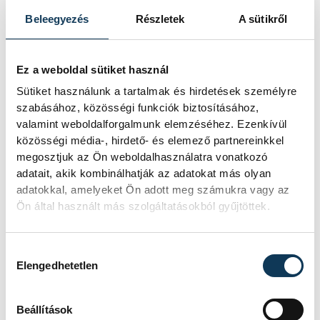
az Európai Konzervatívok és
Reformerek (ECR) 76, az
Beleegyezés
Részletek
A sütikről
Identitás és Demokrácia (ID)
pártcsoport 58, a Zöldek 52, a
Ez a weboldal sütiket használ
Baloldal 39 képviselője lehet.
Sütiket használunk a tartalmak és hirdetések személyre
Független, illetve az EP-be
szabásához, közösségi funkciók biztosításához,
valamint weboldalforgalmunk elemzéséhez. Ezenkívül
újonnan bekerült képviselők 89-
közösségi média-, hirdető- és elemező partnereinkkel
en vannak. Utóbbiak az új
megosztjuk az Ön weboldalhasználatra vonatkozó
összetételű Európai Parlament
adatait, akik kombinálhatják az adatokat más olyan
adatokkal, amelyeket Ön adott meg számukra vagy az
megalakulása után még
Ön által használt más szolgáltatásokból gyűjtöttek.
csatlakozhatnak valamely
pártcsoporthoz.
Hozzájárulás kiválasztása
Elengedhetetlen
Beállítások
közélet
Európai Unió
KDNP