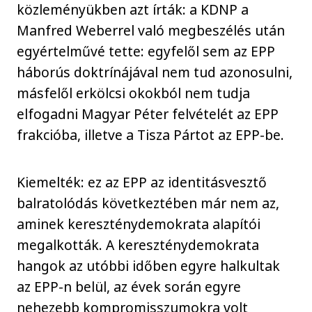
közleményükben azt írták: a KDNP a
Manfred Weberrel való megbeszélés után
egyértelművé tette: egyfelől sem az EPP
háborús doktrínájával nem tud azonosulni,
másfelől erkölcsi okokból nem tudja
elfogadni Magyar Péter felvételét az EPP
frakcióba, illetve a Tisza Pártot az EPP-be.
Kiemelték: ez az EPP az identitásvesztő
balratolódás következtében már nem az,
aminek kereszténydemokrata alapítói
megalkották. A kereszténydemokrata
hangok az utóbbi időben egyre halkultak
az EPP-n belül, az évek során egyre
nehezebb kompromisszumokra volt