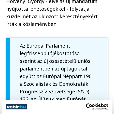
Hölvényi György - élve az új mandátum
nyújtotta lehetőségekkel - folytatja
küzdelmét az üldözött keresztényekért -
írták a közleményben.
Az Európai Parlament
legfrissebb tájékoztatása
szerint az új összetételű uniós
parlamentben az új tagokkal
együtt az Európai Néppárt 190,
a Szocialisták és Demokraták
Progresszív Szövetsége (S&D)
136, az Újítsuk meg Európát
(Renew Europe) nevű frakció 80,