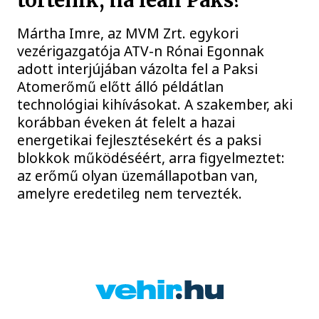
történik, ha leáll Paks?
Mártha Imre, az MVM Zrt. egykori
vezérigazgatója ATV-n Rónai Egonnak
adott interjújában vázolta fel a Paksi
Atomerőmű előtt álló példátlan
technológiai kihívásokat. A szakember, aki
korábban éveken át felelt a hazai
energetikai fejlesztésekért és a paksi
blokkok működéséért, arra figyelmeztet:
az erőmű olyan üzemállapotban van,
amelyre eredetileg nem tervezték.