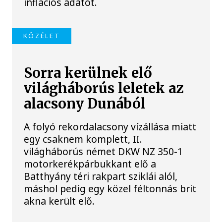
inflációs adatot.
KÖZÉLET
Sorra kerülnek elő
világháborús leletek az
alacsony Dunából
A folyó rekordalacsony vízállása miatt
egy csaknem komplett, II.
világháborús német DKW NZ 350-1
motorkerékpárbukkant elő a
Batthyány téri rakpart sziklái alól,
máshol pedig egy közel féltonnás brit
akna került elő.