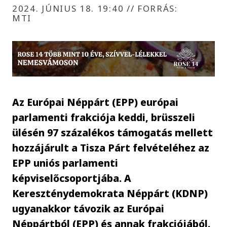
2024. JÚNIUS 18. 19:40
//
FORRÁS:
MTI
Az Európai Néppárt (EPP) európai
parlamenti frakciója keddi, brüsszeli
ülésén 97 százalékos támogatás mellett
hozzájárult a Tisza Párt felvételéhez az
EPP uniós parlamenti
képviselőcsoportjába. A
Kereszténydemokrata Néppárt (KDNP)
ugyanakkor távozik az Európai
Néppártból (EPP) és annak frakciójából.