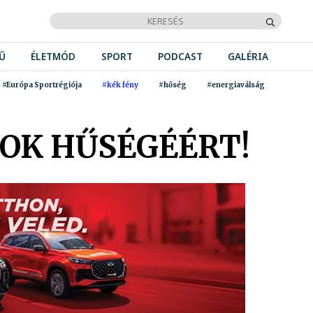
Ű
ÉLETMÓD
SPORT
PODCAST
GALÉRIA
#Európa Sportrégiója
#kék fény
#hőség
#energiaválság
OK HŰSÉGÉÉRT!