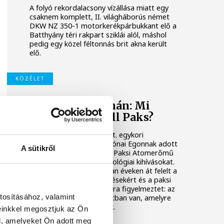
A folyó rekordalacsony vízállása miatt egy
csaknem komplett, II. világháborús német
DKW NZ 350-1 motorkerékpárbukkant elő a
Batthyány téri rakpart sziklái alól, máshol
pedig egy közel féltonnás brit akna került
elő.
KÖZÉLET
Késéltánc a Dunán: Mi
történik, ha leáll Paks?
Mártha Imre, az MVM Zrt. egykori
vezérigazgatója ATV-n Rónai Egonnak adott
A sütikről
interjújában vázolta fel a Paksi Atomerőmű
előtt álló példátlan technológiai kihívásokat.
A szakember, aki korábban éveken át felelt a
hazai energetikai fejlesztésekért és a paksi
blokkok működéséért, arra figyelmeztet: az
tosításához, valamint
erőmű olyan üzemállapotban van, amelyre
eredetileg nem tervezték.
einkkel megosztjuk az Ön
l, amelyeket Ön adott meg