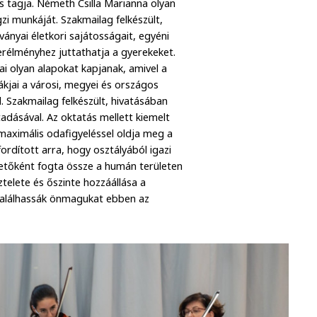
s tagja. Németh Csilla Marianna olyan
zi munkáját. Szakmailag felkészült,
ványai életkori sajátosságait, egyéni
erélményhez juttathatja a gyerekeket.
i olyan alapokat kapjanak, amivel a
iákjai a városi, megyei és országos
. Szakmailag felkészült, hivatásában
adásával. Az oktatás mellett kiemelt
 maximális odafigyeléssel oldja meg a
ordított arra, hogy osztályából igazi
tőként fogta össze a humán területen
telete és őszinte hozzáállása a
gtalálhassák önmagukat ebben az