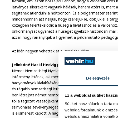
fiatalok, ami aztán hozzájárul ahhoz, hogy a városban erő
látványos sikerekért vagyunk hálásak, hanem azért is, mert
segítenek átlendülni a holtponton. És a polgármester szerin
mindenhonnan azt halljuk, hogy cseréljük le, dobjuk el a tár
közegben felértékelődik a hűség a hivatáshoz és a városhoz.
önkormányzat ugyanezt a hűséget igyekszik viszonozni már 3
azzal, hogy ráirányítják a figyelmet a példamutató pedagóg
Az idén négyen vehették át a Ranolder-díjat.
Jelinkóné Hackl Hedvig
pedagógusi és vezetői pályája elvál
Német Nemzetiségi Nyelvoktató Általános Iskola történetével
intézmény létének, aki meghatározza az iskola német nemzetis
Beleegyezés
hagyományok kialakításának, és aki összekötő kapocsként ké
és tágabb nemzetiségi létbe integrálni. Jelinkóné Hackl Hed
ben létrejött német nemzetiségi tagozat vezető egyénisége 
Ez a weboldal sütiket haszn
tól a tagozat vezetőjeként dolgozott 2022 augusztusáig. M
Sütiket használunk a tartal
színvonalas tevékenységet tudhat magáénak, amely nemcsa
weboldalforgalmunk elemzésé
is elismerést kapott. A hagyományápolás területén is nagyon
weboldalhasználatra vonatko