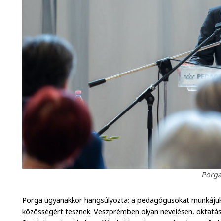
Porga
Porga ugyanakkor hangsúlyozta: a pedagógusokat munkájuk mel
közösségért tesznek. Veszprémben olyan nevelésen, oktatáso