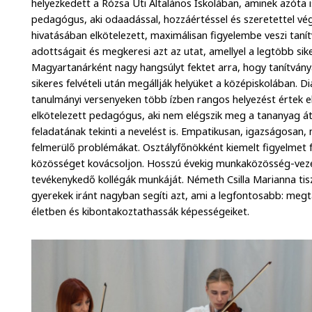
helyezkedett a Rózsa Úti Általános Iskolában, aminek azóta i
pedagógus, aki odaadással, hozzáértéssel és szeretettel vég
hivatásában elkötelezett, maximálisan figyelembe veszi tanít
adottságait és megkeresi azt az utat, amellyel a legtöbb sik
Magyartanárként nagy hangsúlyt fektet arra, hogy tanítványa
sikeres felvételi után megállják helyüket a középiskolában. D
tanulmányi versenyeken több ízben rangos helyezést értek el
elkötelezett pedagógus, aki nem elégszik meg a tananyag át
feladatának tekinti a nevelést is. Empatikusan, igazságosan,
felmerülő problémákat. Osztályfőnökként kiemelt figyelmet f
közösséget kovácsoljon. Hosszú évekig munkaközösség-veze
tevékenykedő kollégák munkáját. Németh Csilla Marianna tisz
gyerekek iránt nagyban segíti azt, ami a legfontosabb: me
életben és kibontakoztathassák képességeiket.