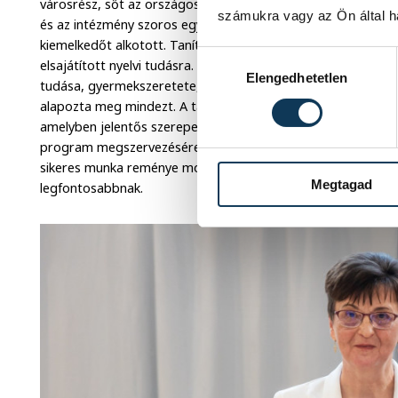
városrész, sőt az országos szervezetek is. Ő volt a kezdemé
számukra vagy az Ön által ha
és az intézmény szoros együttműködésének. Jelinkóné Hackl 
kiemelkedőt alkotott. Tanítványai évek múlva is bizalommal f
Hozzájárulás kiválasztása
elsajátított nyelvi tudásra. Mindez nem lehetett volna enny
Elengedhetetlen
tudása, gyermekszeretete, a német nyelv iránti elköteleze
alapozta meg mindezt. A tagozat munkáját alapos tervező 
amelyben jelentős szerepet vállal. Alaposság jellemzi folya
program megszervezésére ugyanolyan alapossággal készül fel.
sikeres munka reménye motiválja. Igazi csapatjátékos, aki m
Megtagad
legfontosabbnak.