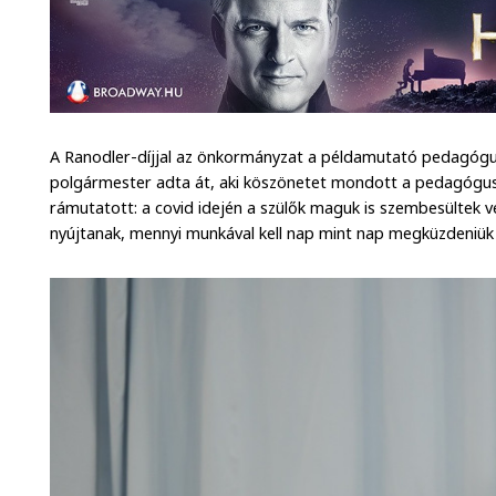
A Ranodler-díjjal az önkormányzat a példamutató pedagóguso
polgármester adta át, aki köszönetet mondott a pedagógu
rámutatott: a covid idején a szülők maguk is szembesültek v
nyújtanak, mennyi munkával kell nap mint nap megküzdeniük