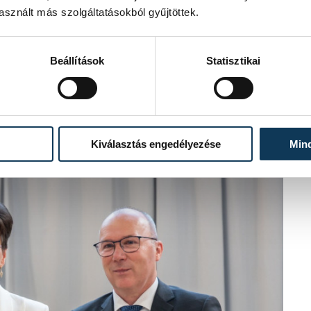
nyezője a helyi nemzetiségi egyesület
sznált más szolgáltatásokból gyűjtöttek.
Hedvig a nyelvtanításban is
ordulnak hozzá, büszkék a keze alatt
ire eredményes, ha a módszertani
Beállítások
Statisztikai
ttsége, magával ragadó egyénisége nem
munka előzi meg minden tanévben,
matos elemző tevékenységét is. Minden
 Javaslatait a további fejlődés és
indig a közösség érdekeit tartja a
Kiválasztás engedélyezése
Min