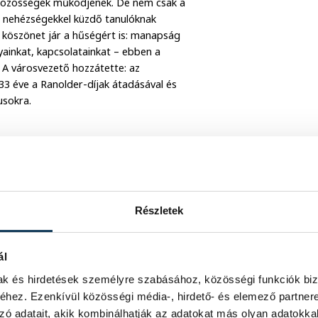
s közösségek működjenek. De nem csak a
 a nehézségekkel küzdő tanulóknak
t köszönet jár a hűségért is: manapság
gyainkat, kapcsolatainkat – ebben a
 A városvezető hozzátette: az
3 éve a Ranolder-díjak átadásával és
usokra.
aszthatatlanul összeforr a Gyulaffy
. Olyan jelentős képviselője ő az
égi arculatát, aki aktív részese volt a
Részletek
pes volt a nemzetiségi tagozatot helyi
vig német nyelvszakos tanár az 1995-
volt az indulástól kezdve, majd 1998-
ál
unkája nyomán a tagozat olyan
mak és hirdetések személyre szabásához, közösségi funkciók biz
k iskolánkban, hanem szakmai körökben
hez. Ezenkívül közösségi média-, hirdető- és elemező partner
 sokat köszönhet neki az iskola, a
zó adatait, akik kombinálhatják az adatokat más olyan adatokka