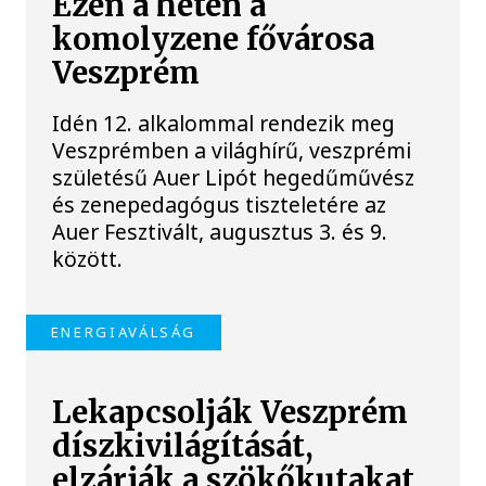
Ezen a héten a
komolyzene fővárosa
Veszprém
Idén 12. alkalommal rendezik meg
Veszprémben a világhírű, veszprémi
születésű Auer Lipót hegedűművész
és zenepedagógus tiszteletére az
Auer Fesztivált, augusztus 3. és 9.
között.
ENERGIAVÁLSÁG
Lekapcsolják Veszprém
díszkivilágítását,
elzárják a szökőkutakat