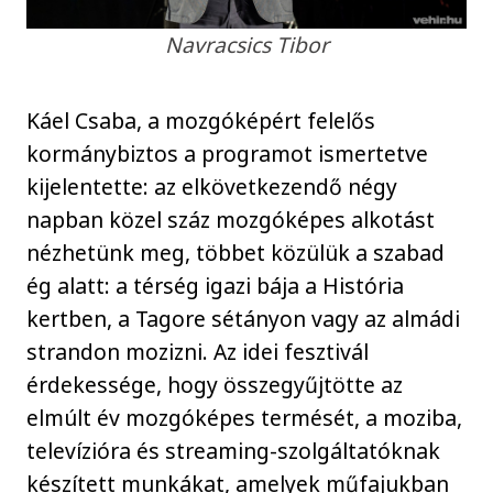
Navracsics Tibor
Káel Csaba, a mozgóképért felelős
kormánybiztos a programot ismertetve
kijelentette: az elkövetkezendő négy
napban közel száz mozgóképes alkotást
nézhetünk meg, többet közülük a szabad
ég alatt: a térség igazi bája a História
kertben, a Tagore sétányon vagy az almádi
strandon mozizni. Az idei fesztivál
érdekessége, hogy összegyűjtötte az
elmúlt év mozgóképes termését, a moziba,
televízióra és streaming-szolgáltatóknak
készített munkákat, amelyek műfajukban