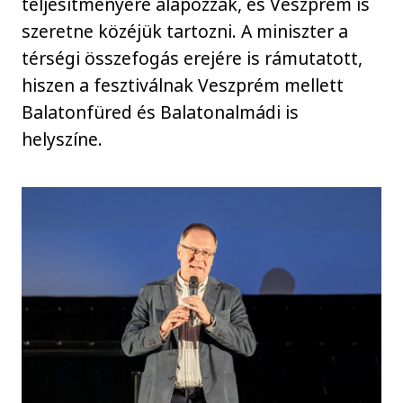
teljesítményére alapozzák, és Veszprém is
szeretne közéjük tartozni. A miniszter a
térségi összefogás erejére is rámutatott,
hiszen a fesztiválnak Veszprém mellett
Balatonfüred és Balatonalmádi is
helyszíne.