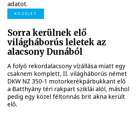
adatot.
KÖZÉLET
Sorra kerülnek elő
világháborús leletek az
alacsony Dunából
A folyó rekordalacsony vízállása miatt egy
csaknem komplett, II. világháborús német
DKW NZ 350-1 motorkerékpárbukkant elő
a Batthyány téri rakpart sziklái alól, máshol
pedig egy közel féltonnás brit akna került
elő.