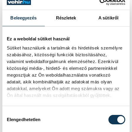
Beleegyezés
Részletek
A sütikről
Ez a weboldal sütiket használ
Sütiket használunk a tartalmak és hirdetések személyre
szabásához, közösségi funkciók biztosításához,
Káel Csaba
valamint weboldalforgalmunk elemzéséhez. Ezenkívül
közösségi média-, hirdető- és elemező partnereinkkel
megosztjuk az Ön weboldalhasználatra vonatkozó
A szombatig tartó filmszemlén három
adatait, akik kombinálhatják az adatokat más olyan
adatokkal, amelyeket Ön adott meg számukra vagy az
városban (Veszprém, Balatonalmádi,
Ön által használt más szolgáltatásokból gyűjtöttek.
Balatonfüred), köztük a megyeszékhely
számos helyszínén (Foton, Expresszó,
Hozzájárulás kiválasztása
Hangvilla, História-kert, Agóra, Várbörtön)
Elengedhetetlen
zajlanak programok, vetítések,