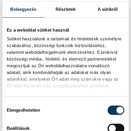
Az alkohol-, nikotin- és dohánytermékek
Beleegyezés
Részletek
A sütikről
használatának csökkentése, valamint a
fiatalok körében történő elterjedésük
Ez a weboldal sütiket használ
megelőzése érdekében a WHO szerint
Sütiket használunk a tartalmak és hirdetések személyre
sürgősen végre kell hajtani a különböző
szabásához, közösségi funkciók biztosításához,
nemzetközi szerződésekben és a WHO
valamint weboldalforgalmunk elemzéséhez. Ezenkívül
ajánlásaiban felvázolt átfogó
közösségi média-, hirdető- és elemező partnereinkkel
megosztjuk az Ön weboldalhasználatra vonatkozó
intézkedéseket. Ezek közé tartoznak
adatait, akik kombinálhatják az adatokat más olyan
többek között:
adatokkal, amelyeket Ön adott meg számukra vagy az
Ön által használt más szolgáltatásokból gyűjtöttek.
a jövedéki adók emelése
Hozzájárulás kiválasztása
a nikotin- és dohánytermékek,
Elengedhetetlen
valamint az alkohol elérhetőségének
korlátozása, például az eladási órák
Beállítások