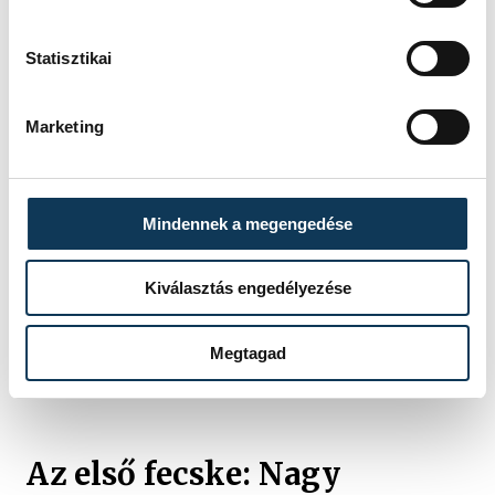
vagy helyszínek csökkentése, valamint
az ilyen termékek megvásárlására
Statisztikai
vonatkozó törvényes alsó korhatár
betartatása
Marketing
valamennyi ízesítőanyag, beleértve a
mentol és a szintetikus
mentolanalógok betiltása a nikotin- és
Mindennek a megengedése
dohánytermékekben
a közösségi médiában történő
Kiválasztás engedélyezése
reklámozás, promóció és
szponzorációs lehetőségek átfogó
Megtagad
tilalmának érvényesítése.
Az első fecske: Nagy