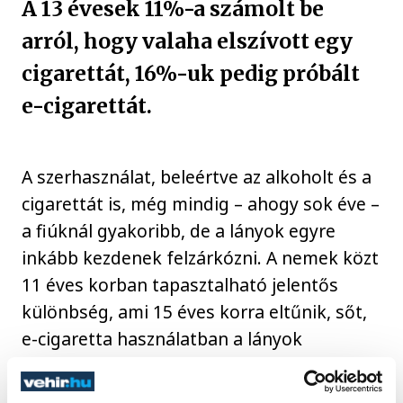
A 13 évesek 11%-a számolt be
arról, hogy valaha elszívott egy
cigarettát, 16%-uk pedig próbált
e-cigarettát.
A szerhasználat, beleértve az alkoholt és a
cigarettát is, még mindig – ahogy sok éve –
a fiúknál gyakoribb, de a lányok egyre
inkább kezdenek felzárkózni. A nemek közt
11 éves korban tapasztalható jelentős
különbség, ami 15 éves korra eltűnik, sőt,
e-cigaretta használatban a lányok
megelőzik a fiúkat.