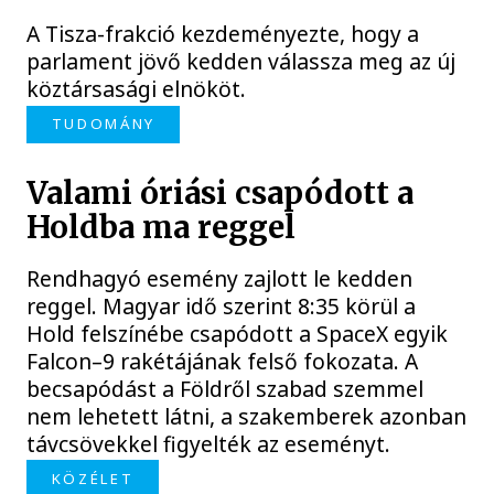
A Tisza-frakció kezdeményezte, hogy a
parlament jövő kedden válassza meg az új
köztársasági elnököt.
TUDOMÁNY
Valami óriási csapódott a
Holdba ma reggel
Rendhagyó esemény zajlott le kedden
reggel. Magyar idő szerint 8:35 körül a
Hold felszínébe csapódott a SpaceX egyik
Falcon–9 rakétájának felső fokozata. A
becsapódást a Földről szabad szemmel
nem lehetett látni, a szakemberek azonban
távcsövekkel figyelték az eseményt.
KÖZÉLET