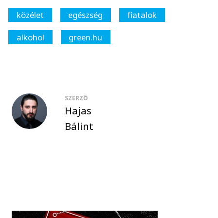
közélet
egészség
fiatalok
alkohol
green.hu
SZERZŐ
Hajas
Bálint