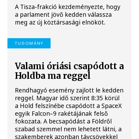
A Tisza-frakció kezdeményezte, hogy
a parlament jövő kedden válassza
meg az új köztársasági elnököt.
TUDOMÁNY
Valami óriási csapódott a
Holdba ma reggel
Rendhagyó esemény zajlott le kedden
reggel. Magyar idő szerint 8:35 körül
a Hold felszínébe csapódott a SpaceX
egyik Falcon–9 rakétájának felső
fokozata. A becsapódást a Földről
szabad szemmel nem lehetett látni, a
szakemberek azonban távcsövekkel