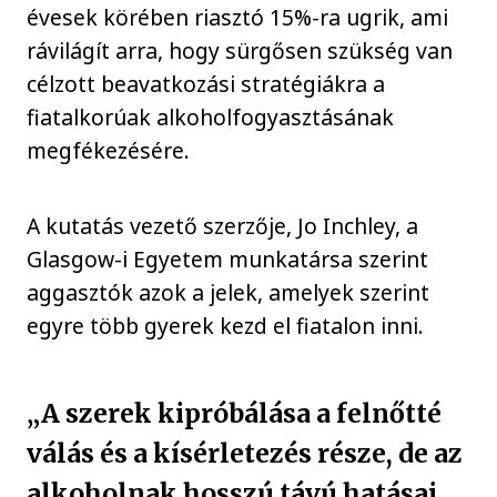
évesek körében riasztó 15%-ra ugrik, ami
rávilágít arra, hogy sürgősen szükség van
célzott beavatkozási stratégiákra a
fiatalkorúak alkoholfogyasztásának
megfékezésére.
A kutatás vezető szerzője, Jo Inchley, a
Glasgow-i Egyetem munkatársa szerint
aggasztók azok a jelek, amelyek szerint
egyre több gyerek kezd el fiatalon inni.
„A szerek kipróbálása a felnőtté
válás és a kísérletezés része, de az
alkoholnak hosszú távú hatásai