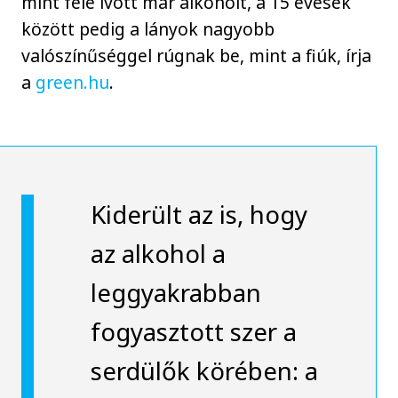
mint fele ivott már alkoholt, a 15 évesek
között pedig a lányok nagyobb
valószínűséggel rúgnak be, mint a fiúk, írja
a
green.hu
.
Kiderült az is, hogy
az alkohol a
leggyakrabban
fogyasztott szer a
serdülők körében: a