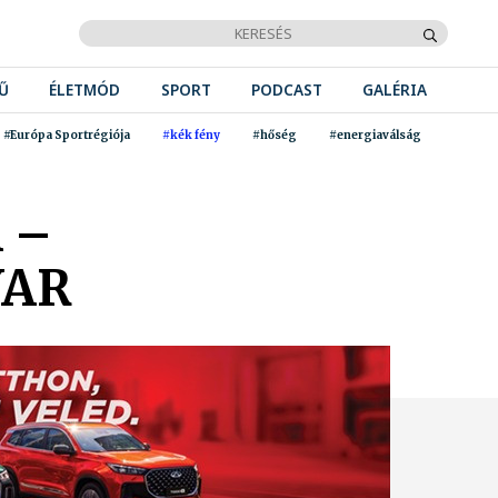
Ű
ÉLETMÓD
SPORT
PODCAST
GALÉRIA
#Európa Sportrégiója
#kék fény
#hőség
#energiaválság
 –
YAR