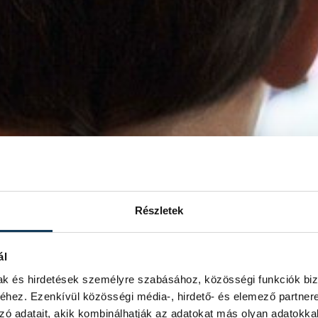
Részletek
ál
mak és hirdetések személyre szabásához, közösségi funkciók biz
hez. Ezenkívül közösségi média-, hirdető- és elemező partner
zó adatait, akik kombinálhatják az adatokat más olyan adatokka