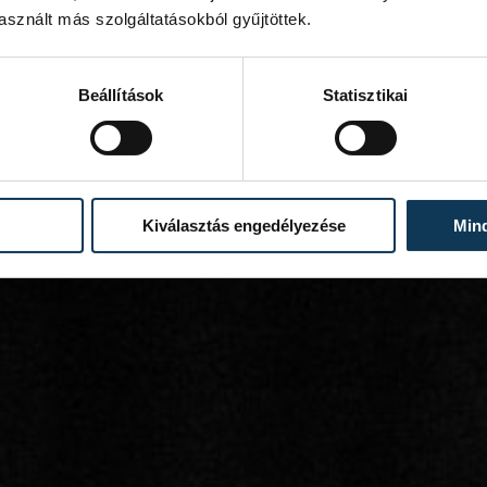
sznált más szolgáltatásokból gyűjtöttek.
Beállítások
Statisztikai
Kiválasztás engedélyezése
Min