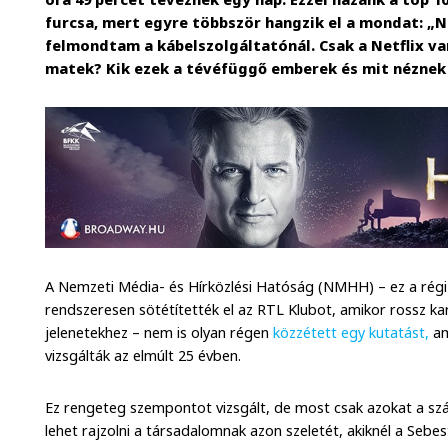
furcsa, mert egyre többször hangzik el a mondat: „
felmondtam a kábelszolgáltatónál. Csak a Netflix va
matek? Kik ezek a tévéfüggő emberek és mit néznek
A Nemzeti Média- és Hírközlési Hatóság (NMHH) – ez a régi
rendszeresen sötétítették el az RTL Klubot, amikor rossz kar
jelenetekhez – nem is olyan régen
közzétett egy kutatást,
am
vizsgálták az elmúlt 25 évben.
Ez rengeteg szempontot vizsgált, de most csak azokat a sz
lehet rajzolni a társadalomnak azon szeletét, akiknél a Sebe