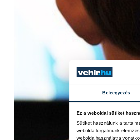
Beleegyezés
Ez a weboldal sütiket haszn
Sütiket használunk a tartal
weboldalforgalmunk elemzésé
weboldalhasználatra vonatko