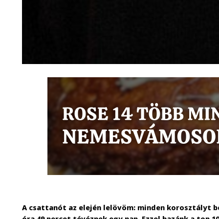
A csattanót az elején lelövöm: minden korosztályt 
óra 49 percet tévéznek egy nap. Ezzel hazánk a top 10