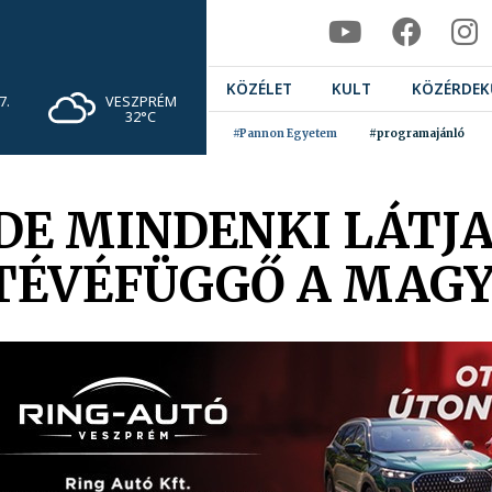
KÖZÉLET
KULT
KÖZÉRDEK
VESZPRÉM
7.
32°C
#Pannon Egyetem
#programajánló
 DE MINDENKI LÁTJA
TÉVÉFÜGGŐ A MAG