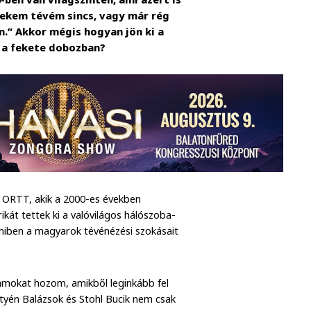
Nekem tévém sincs, vagy már rég
n.” Akkor mégis hogyan jön ki a
 a fekete dobozban?
 ORTT, akik a 2000-es években
ikát tettek ki a valóvilágos hálószoba-
iben a magyarok tévénézési szokásait
ámokat hozom, amikből leginkább fel
styén Balázsok és Stohl Bucik nem csak