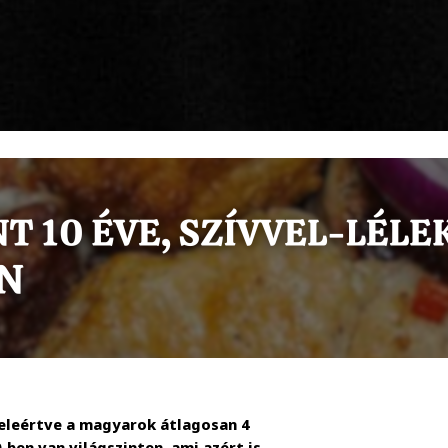
beleértve a magyarok átlagosan 4
-ben van világszinten, ami azért is