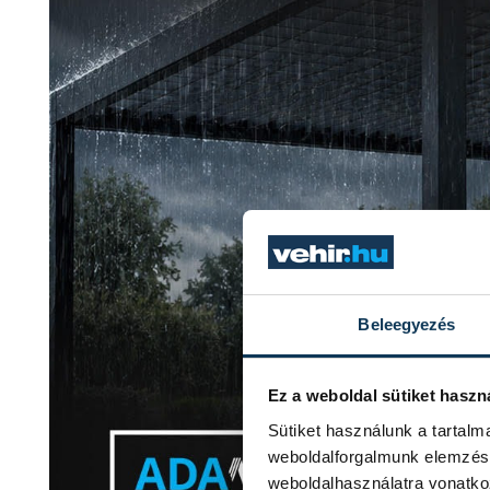
Beleegyezés
Ez a weboldal sütiket haszn
Sütiket használunk a tartal
weboldalforgalmunk elemzésé
weboldalhasználatra vonatko