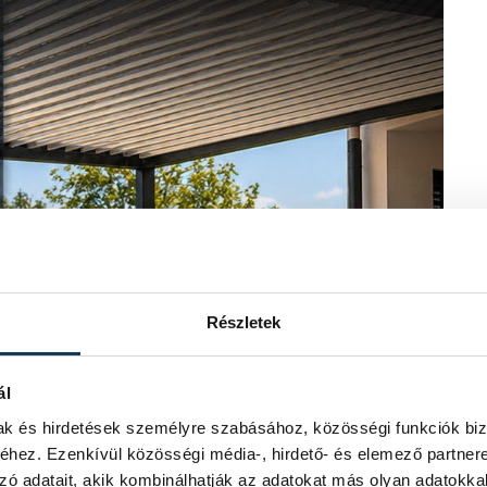
Részletek
ál
mak és hirdetések személyre szabásához, közösségi funkciók biz
hez. Ezenkívül közösségi média-, hirdető- és elemező partner
zó adatait, akik kombinálhatják az adatokat más olyan adatokka