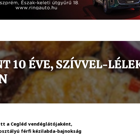
tt a Cegléd vendéglátójaként,
osztályú férfi kézilabda-bajnokság