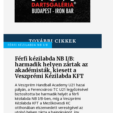
TOVÁBBI CIKKEK
FÉRFI KÉZILABDA NB I/B
Férfi kézilabda NB I/B:
harmadik helyen zártak az
akadémisták, kiesett a
Veszprémi Kézilabda KFT
A Veszprém Handball Academy U21 hazai
pályán, a Ferencvárosi TC U21 legyőzésével
biztosította be harmadik helyét a férfi
kézilabda NB I/B-ben, míg a Veszprémi
Kézilabda KFT a Mezőkövesdi KC
otthonában elszenvedett vereségével az
utolsó helyen zárta a bajnokságot, így