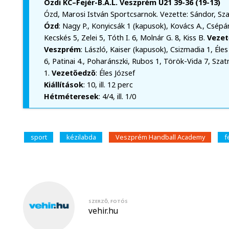
Ózdi KC–Fejér-B.Á.L. Veszprém U21 39-36 (19-13)
Ózd, Marosi István Sportcsarnok. Vezette: Sándor, Sz
Ózd
: Nagy P., Konyicsák 1 (kapusok), Kovács A., Csépán
Kecskés 5, Zelei 5, Tóth I. 6, Molnár G. 8, Kiss B.
Vezet
Veszprém
: László, Kaiser (kapusok), Csizmadia 1, Éles
6, Patinai 4., Poharánszki, Rubos 1, Török-Vida 7, Szatm
1.
Vezetőedző
: Éles József
Kiállítások
: 10, ill. 12 perc
Hétméteresek
: 4/4, ill. 1/0
sport
kézilabda
Veszprém Handball Academy
f
SZERZŐ, FOTÓS
vehir.hu