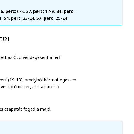
16. perc
: 6-8,
27. perc:
12-8,
34. perc:
1,
54. perc
: 23-24,
57. perc:
25-24
 U21
ett az Ózd vendégeként a férfi
szert (19-13), amelyből hármat egészen
a veszprémieket, akik az utolsó
es csapatát fogadja majd.