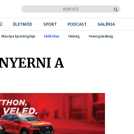
Ű
ÉLETMÓD
SPORT
PODCAST
GALÉRIA
#Európa Sportrégiója
#kék fény
#hőség
#energiaválság
 NYERNI A