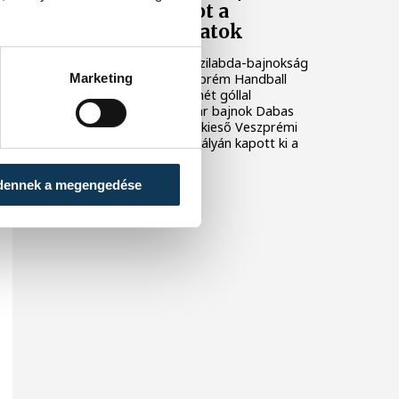
szereztek pontot a
veszprémi csapatok
A másodosztályú férfi kézilabda-bajnokság
Marketing
második helyén álló Veszprém Handball
Academy U21 pénteken hét góllal
alulmaradt az éllovas, már bajnok Dabas
vendégeként. A biztosan kieső Veszprémi
KKFT szombaton hazai pályán kapott ki a
Ceglédtől.
dennek a megengedése