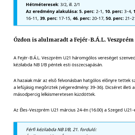
Hétméteresek
: 3/2, ill. 2/1
Az eredmény alakulása: 5. perc
: 2-1,
10. perc:
3-4,
16-11,
39. perc
: 17-15,
46. perc:
20-17,
50. perc:
21-2
Ózdon is alulmaradt a Fejér-B.Á.L. Veszprém
A Fejér-B.Á.L. Veszprém U21 háromgólos vereséget szenved
kézilabda NB I/B péntek esti összecsapásán.
A hazaiak már az első felvonásban hatgólos előnyre tettek 
a lefújásig megőriztek (végeredmény: 39-36). Dicséret illeti 
másodpercig lelkiismeretesen küzdöttek.
Az Éles-Veszprém U21 március 24-én (16.00) a Szeged U21-
Férfi kézilabda NB I/B, 21. forduló: