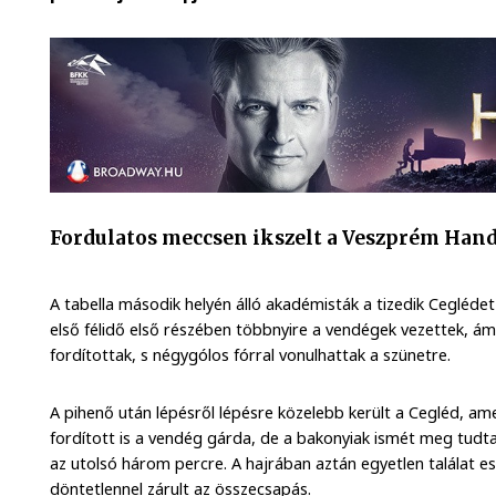
Fordulatos meccsen ikszelt a Veszprém Han
A tabella második helyén álló akadémisták a tizedik Cegléd
első félidő első részében többnyire a vendégek vezettek, ám 
fordítottak, s négygólos fórral vonulhattak a szünetre.
A pihenő után lépésről lépésre közelebb került a Cegléd, amely
fordított is a vendég gárda, de a bakonyiak ismét meg tudtak
az utolsó három percre. A hajrában aztán egyetlen találat es
döntetlennel zárult az összecsapás.