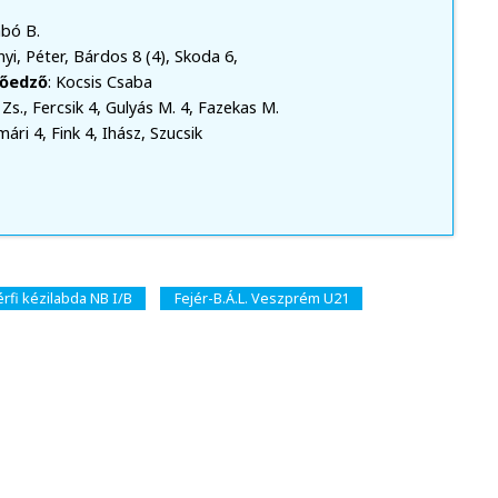
abó B.
yi, Péter, Bárdos 8 (4), Skoda 6,
őedző
: Kocsis Csaba
 Zs., Fercsik 4, Gulyás M. 4, Fazekas M.
ári 4, Fink 4, Ihász, Szucsik
érfi kézilabda NB I/B
Fejér-B.Á.L. Veszprém U21