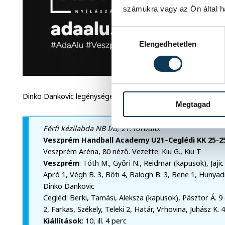
számukra vagy az Ön által ha
Hozzájárulás kiválasztása
Elengedhetetlen
Dinko Dankovic legénysége március 23-án (18.00) Tatára lát
Megtagad
Férfi kézilabda NB I/B, 21. forduló:
Veszprém Handball Academy U21–Ceglédi KK 25-25
Veszprém Aréna, 80 néző. Vezette: Kiu G., Kiu T
Veszprém
: Tóth M., Győri N., Reidmar (kapusok), Jaji
Apró 1, Végh B. 3, Bőti 4, Balogh B. 3, Bene 1, Hunyadi
Dinko Dankovic
Cegléd: Berki, Tamási, Aleksza (kapusok), Pásztor Á. 9 (
2, Farkas, Székely, Teleki 2, Határ, Vrhovina, Juhász K. 
Kiállítások
: 10, ill. 4 perc