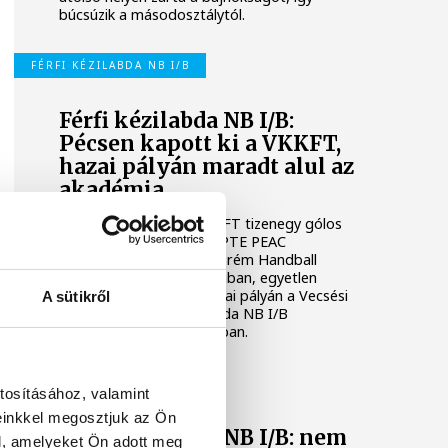
búcsúzik a másodosztálytól.
FÉRFI KÉZILABDA NB I/B
Férfi kézilabda NB I/B:
Pécsen kapott ki a VKKFT,
hazai pályán maradt alul az
akadémia
A Veszprémi Kézilabda KFT tizenegy gólos
vereséget szenvedett a PTE PEAC
otthonában, míg a Veszprém Handball
Academy U21 nagy csatában, egyetlen
találattal maradt alul hazai pályán a Vecsési
A sütikről
KKFT ellen a férfi kézilabda NB I/B
huszonhetedik fordulójában.
FÉRFI KÉZILABDA NB I/B
tosításához, valamint
einkkel megosztjuk az Ön
Férfi kézilabda NB I/B: nem
l, amelyeket Ön adott meg