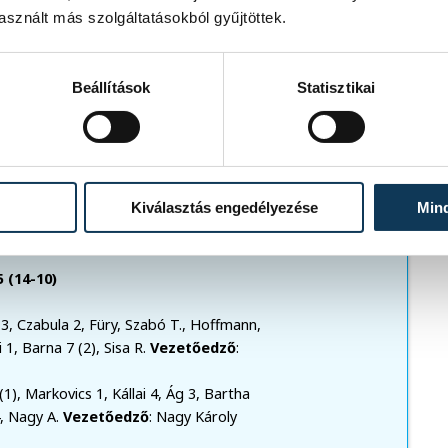
sznált más szolgáltatásokból gyűjtöttek.
Beállítások
Statisztikai
ogat.
Kiválasztás engedélyezése
Min
 (14-10)
c 3, Czabula 2, Füry, Szabó T., Hoffmann,
 1, Barna 7 (2), Sisa R.
Vezetőedző
:
1), Markovics 1, Kállai 4, Ág 3, Bartha
4, Nagy A.
Vezetőedző
: Nagy Károly