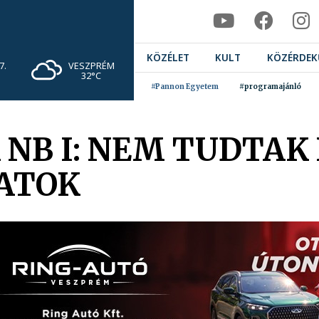
KÖZÉLET
KULT
KÖZÉRDEK
VESZPRÉM
7.
32°C
#Pannon Egyetem
#programajánló
 NB I: NEM TUDTAK
ATOK