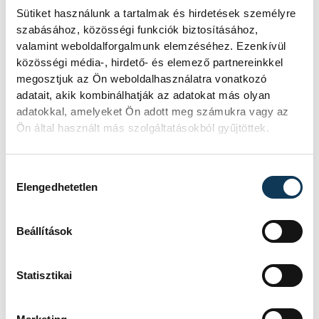
Sütiket használunk a tartalmak és hirdetések személyre
szabásához, közösségi funkciók biztosításához,
SZERZŐ
valamint weboldalforgalmunk elemzéséhez. Ezenkívül
Simon
közösségi média-, hirdető- és elemező partnereinkkel
megosztjuk az Ön weboldalhasználatra vonatkozó
Dániel
adatait, akik kombinálhatják az adatokat más olyan
adatokkal, amelyeket Ön adott meg számukra vagy az
Ön által használt más szolgáltatásokból gyűjtöttek.
Hozzájárulás kiválasztása
Elengedhetetlen
Beállítások
Statisztikai