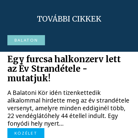
TOVÁBBI CIKKEK
BALATON
Egy furcsa halkonzerv lett
az Év Strandétele -
mutatjuk!
A Balatoni Kör idén tizenkettedik
alkalommal hirdette meg az év strandétele
versenyt, amelyre minden eddiginél több,
22 vendéglátóhely 44 étellel indult. Egy
fonyódi hely nyert...
KÖZÉLET