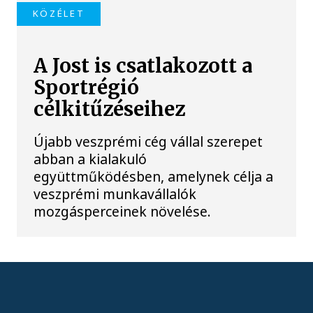
KÖZÉLET
A Jost is csatlakozott a
Sportrégió
célkitűzéseihez
Újabb veszprémi cég vállal szerepet
abban a kialakuló
együttműködésben, amelynek célja a
veszprémi munkavállalók
mozgásperceinek növelése.