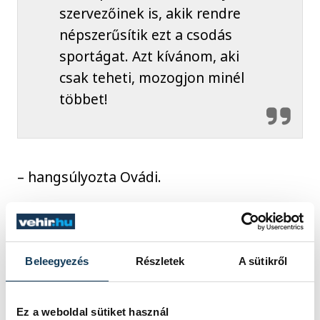
szervezőinek is, akik rendre
népszerűsítik ezt a csodás
sportágat. Azt kívánom, aki
csak teheti, mozogjon minél
többet!
– hangsúlyozta Ovádi.
sport
Ovádi Péter
futás
Beleegyezés
Részletek
A sütikről
maraton
Ez a weboldal sütiket használ