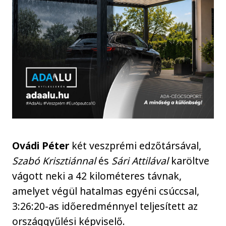
Ovádi Péter
két veszprémi edzőtársával,
Szabó Krisztiánnal
és
Sári Attilával
karöltve
vágott neki a 42 kilométeres távnak,
amelyet végül hatalmas egyéni csúccsal,
3:26:20-as időeredménnyel teljesített az
országgyűlési képviselő.