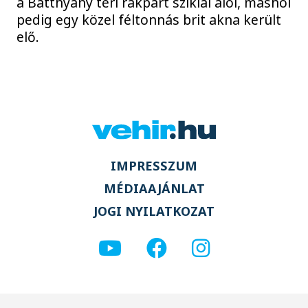
a Batthyány téri rakpart sziklái alól, máshol
pedig egy közel féltonnás brit akna került
elő.
IMPRESSZUM
MÉDIAAJÁNLAT
JOGI NYILATKOZAT