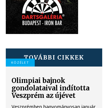
TOVÁBBI CIKKEK
KÖZÉLET
Olimpiai bajnok
gondolataival indította
Veszprém az újévet
Veszprémben hagyományosan január