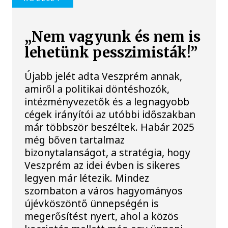
„Nem vagyunk és nem is
lehetünk pesszimisták!”
Újabb jelét adta Veszprém annak,
amiről a politikai döntéshozók,
intézményvezetők és a legnagyobb
cégek irányítói az utóbbi időszakban
már többször beszéltek. Habár 2025
még bőven tartalmaz
bizonytalanságot, a stratégia, hogy
Veszprém az idei évben is sikeres
legyen már létezik. Mindez
szombaton a város hagyományos
újévköszöntő ünnepségén is
megerősítést nyert, ahol a közös