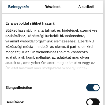
szerelmesek vagyunk Veszprém
Beleegyezés
Részletek
A sütikről
vármegyébe, akár egy apró közösségébe,
akár az egész térségbe, és arra
szerződtünk, hogy a legkisebb közösségtől
Ez a weboldal sütiket használ
az egész vármegyéig lehetőség szerint
Sütiket használunk a tartalmak és hirdetések személyre
minél többen boldoguljanak itt.”
szabásához, közösségi funkciók biztosításához,
valamint weboldalforgalmunk elemzéséhez. Ezenkívül
közösségi média-, hirdető- és elemező partnereinkkel
Az ünnepi beszéd után Navracsics Tibor és
megosztjuk az Ön weboldalhasználatra vonatkozó
adatait, akik kombinálhatják az adatokat más olyan
Polgárdy Imre, a Veszprém Vármegyei
adatokkal, amelyeket Ön adott meg számukra vagy az
Önkormányzat Közgyűlésének elnöke
Ön által használt más szolgáltatásokból gyűjtöttek.
közösen emelték poharukat és kívántak
boldog új évet a jelenlévőknek.
Hozzájárulás kiválasztása
Elengedhetetlen
közélet
Navracsics Tibor
Beállítások