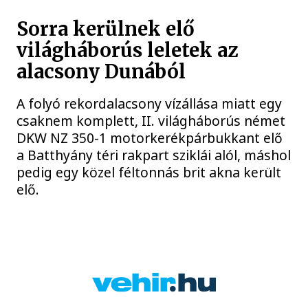
Sorra kerülnek elő
világháborús leletek az
alacsony Dunából
A folyó rekordalacsony vízállása miatt egy
csaknem komplett, II. világháborús német
DKW NZ 350-1 motorkerékpárbukkant elő
a Batthyány téri rakpart sziklái alól, máshol
pedig egy közel féltonnás brit akna került
elő.