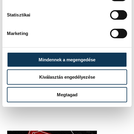
Veszprém Vármegyei Önkormányzat
Statisztikai
újévköszöntő
Marketing
Mindennek a megengedése
SZERZŐ
FOTÓS
Hajas
Szalai
Kiválasztás engedélyezése
Bálint
Csaba
Megtagad