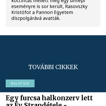
koccintás mellett még egy ünnepi
eseményre is sor került, Rasovszky
Kristófot a Pannon Egyetem
díszpolgárává avatták.
TOVÁBBI CIKKEK
BALATON
Egy furcsa halkonzerv lett
az Év Strandétele -