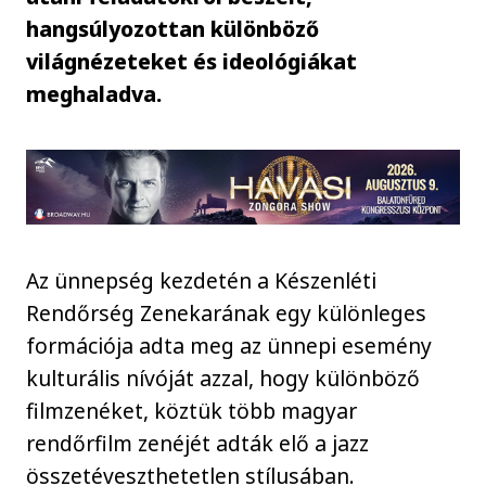
hangsúlyozottan különböző
világnézeteket és ideológiákat
meghaladva.
Az ünnepség kezdetén a Készenléti
Rendőrség Zenekarának egy különleges
formációja adta meg az ünnepi esemény
kulturális nívóját azzal, hogy különböző
filmzenéket, köztük több magyar
rendőrfilm zenéjét adták elő a jazz
összetéveszthetetlen stílusában.