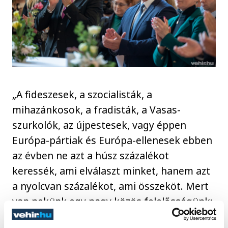
„A fideszesek, a szocialisták, a
mihazánkosok, a fradisták, a Vasas-
szurkolók, az újpestesek, vagy éppen
Európa-pártiak és Európa-ellenesek ebben
az évben ne azt a húsz százalékot
keressék, ami elválaszt minket, hanem azt
a nyolcvan százalékot, ami összeköt. Mert
van nekünk egy nagy közös felelősségünk:
mindannyian azért vagyunk itt, mert