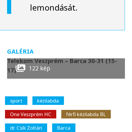
lemondását.
GALÉRIA
Telekom Veszprém – Barca 30-31 (15-
122 kép
17)
sport
kézilabda
One Veszprém HC
férfi kézilabda BL
dr. Csík Zoltán
Barca