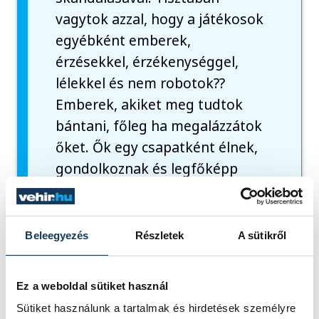
vagytok azzal, hogy a játékosok
egyébként emberek,
érzésekkel, érzékenységgel,
lélekkel és nem robotok??
Emberek, akiket meg tudtok
bántani, főleg ha megalázzátok
őket. Ők egy csapatként élnek,
gondolkoznak és legfőképp
játszanak, küzdenek a pályán.
Nincsenek nevek, nincsenek
sztárságok, egy valami van, ami
Beleegyezés
Részletek
A sütikről
a legfontosabb, a CSAPAT, a
TELEKOM VESZPRÉM!!! A
Ez a weboldal sütiket használ
tegnapi napon a 8. játékos
Sütiket használunk a tartalmak és hirdetések személyre
fegyelmezetlen és