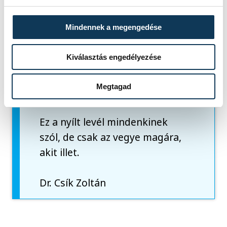
hogy az igazi szurkolók maguk
közül is kizárják az ilyen módon
Mindennek a megengedése
megnyilvánulókat, ezzel
megőrizve az igazi veszprémi
Kiválasztás engedélyezése
szurkolói hírnevet. A csapatnak
ugyanis nagy szüksége van a 8.
Megtagad
játékos támogatására.
Ez a nyílt levél mindenkinek
szól, de csak az vegye magára,
akit illet.
Dr. Csík Zoltán