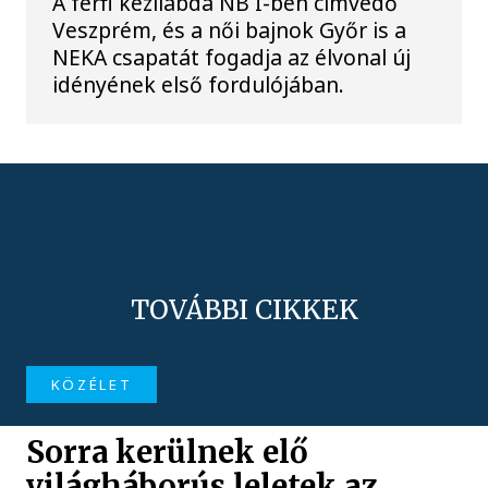
A férfi kézilabda NB I-ben címvédő
Veszprém, és a női bajnok Győr is a
NEKA csapatát fogadja az élvonal új
idényének első fordulójában.
TOVÁBBI CIKKEK
KÖZÉLET
Sorra kerülnek elő
világháborús leletek az