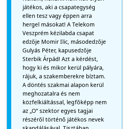
játékos, aki a csapategység
ellen tesz vagy éppen arra
hergel másokat! A Telekom
Veszprém kézilabda csapat
edzője Momir Ilic, másodedzője
Gulyás Péter, kapusedzője
Sterbik Árpád! Azt a kérdést,
hogy ki és mikor kerül pályára,
rájuk, a szakemberekre bíztam.
A döntés szakmai alapon kerül
meghozatalra és nem
közfelkiáltással, legfőképp nem
az „O” szektor egyes tagjai
részéről történő játékos nevek
skandálásával. Tisztában