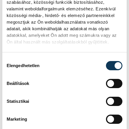
szabásához, közösségi funkciók biztosításához,
sportszerűtlen magatartása
valamint weboldalforgalmunk elemzéséhez. Ezenkívül
közösségi média-, hirdető- és elemező partnereinkkel
zavart okozott a csapat
megosztjuk az Ön weboldalhasználatra vonatkozó
életében, és rombolta a Klub
adatait, akik kombinálhatják az adatokat más olyan
évtizedek óta fennálló hírnevét.
adatokkal, amelyeket Ön adott meg számukra vagy az
Ön által használt más szolgáltatásokból gyűjtöttek.
Nem ilyen 8. játékosra van
szükség, ezzel gondolom sokan
Hozzájárulás kiválasztása
Elengedhetetlen
egyetértenek. Mindenesetre a
továbbiakban ezt tolerálni nem
Beállítások
tudom és nem fogom. A
következő alkalommal hasonló
Statisztikai
viselkedés esetén az
érintetteket kizárjuk az
Arénából. De bízom abban,
Marketing