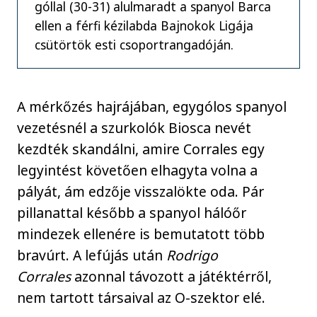
góllal (30-31) alulmaradt a spanyol Barca
ellen a férfi kézilabda Bajnokok Ligája
csütörtök esti csoportrangadóján.
A mérkőzés hajrájában, egygólos spanyol
vezetésnél a szurkolók Biosca nevét
kezdték skandálni, amire Corrales egy
legyintést követően elhagyta volna a
pályát, ám edzője visszalökte oda. Pár
pillanattal később a spanyol hálóőr
mindezek ellenére is bemutatott több
bravúrt. A lefújás után
Rodrigo
Corrales
azonnal távozott a játéktérről,
nem tartott társaival az O-szektor elé.