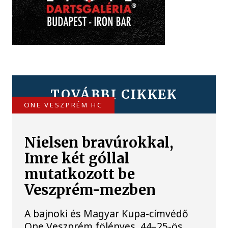
TOVÁBBI CIKKEK
ONE VESZPRÉM HC
Nielsen bravúrokkal,
Imre két góllal
mutatkozott be
Veszprém-mezben
A bajnoki és Magyar Kupa-címvédő
One Veszprém fölényes, 44–25-ös