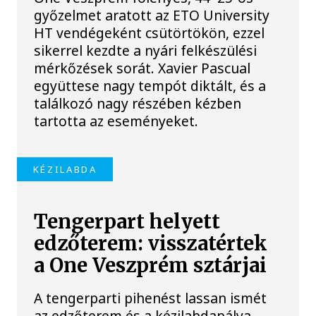
győzelmet aratott az ETO University
HT vendégeként csütörtökön, ezzel
sikerrel kezdte a nyári felkészülési
mérkőzések sorát. Xavier Pascual
együttese nagy tempót diktált, és a
találkozó nagy részében kézben
tartotta az eseményeket.
KÉZILABDA
Tengerpart helyett
edzőterem: visszatértek
a One Veszprém sztárjai
A tengerparti pihenést lassan ismét
az edzőterem és a kézilabdapálya