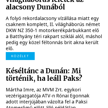
alacsony Dunából
A folyó rekordalacsony vízállása miatt egy
csaknem komplett, II. világháborús német
DKW NZ 350-1 motorkerékpárbukkant elő
a Batthyány téri rakpart sziklái alól, máshol
pedig egy közel féltonnás brit akna került
elő.
KÖZÉLET
Késéltánc a Dunán: Mi
történik, ha leáll Paks?
Mártha Imre, az MVM Zrt. egykori
vezérigazgatója ATV-n Rónai Egonnak
adott interjújában vázolta fel a Paksi
Atomerőmű előtt álló példátlan