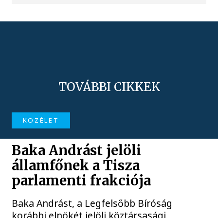
TOVÁBBI CIKKEK
KÖZÉLET
Baka Andrást jelöli
államfőnek a Tisza
parlamenti frakciója
Baka Andrást, a Legfelsőbb Bíróság
korábbi elnökét jelöli köztársasági