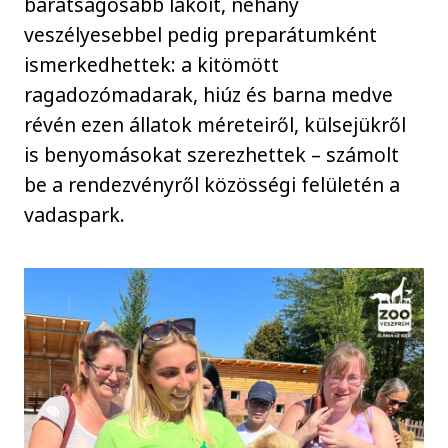
barátságosabb lakóit, néhány
veszélyesebbel pedig preparátumként
ismerkedhettek: a kitömött
ragadozómadarak, hiúz és barna medve
révén ezen állatok méreteiről, külsejükről
is benyomásokat szerezhettek – számolt
be a rendezvényről közösségi felületén a
vadaspark.