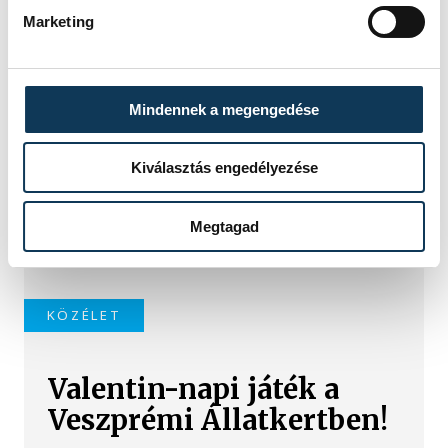
TOVÁBBI CIKKEK
Marketing
KÖZÉLET
Mindennek a megengedése
Strucctojások díszítik az
állatkert tojásfáját
Kiválasztás engedélyezése
A hagyományokhoz hűen idén is
strucctojásokkal díszítették a húsvéti
Megtagad
tojásfákat a Veszprémi Állatkertben.
KÖZÉLET
Valentin-napi játék a
Veszprémi Állatkertben!