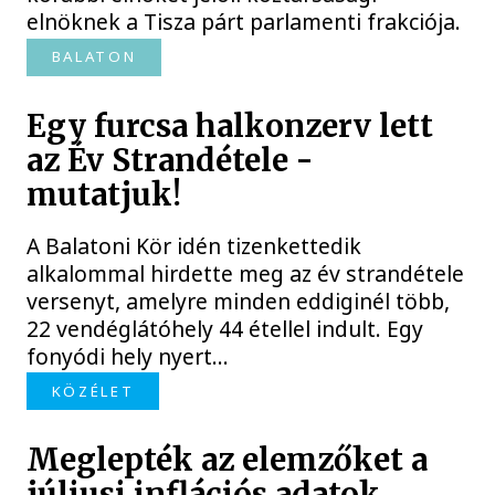
elnöknek a Tisza párt parlamenti frakciója.
BALATON
Egy furcsa halkonzerv lett
az Év Strandétele -
mutatjuk!
A Balatoni Kör idén tizenkettedik
alkalommal hirdette meg az év strandétele
versenyt, amelyre minden eddiginél több,
22 vendéglátóhely 44 étellel indult. Egy
fonyódi hely nyert...
KÖZÉLET
Meglepték az elemzőket a
júliusi inflációs adatok