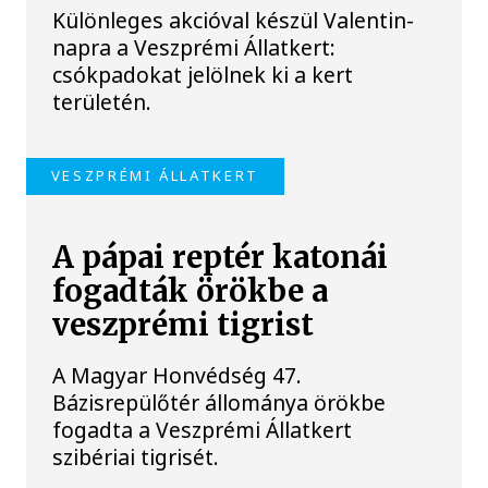
Különleges akcióval készül Valentin-
napra a Veszprémi Állatkert:
csókpadokat jelölnek ki a kert
területén.
VESZPRÉMI ÁLLATKERT
A pápai reptér katonái
fogadták örökbe a
veszprémi tigrist
A Magyar Honvédség 47.
Bázisrepülőtér állománya örökbe
fogadta a Veszprémi Állatkert
szibériai tigrisét.