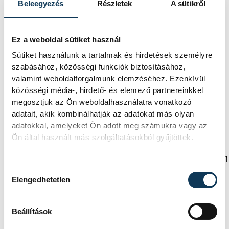
Beleegyezés
Részletek
A sütikről
sport
ország-világ
Balaton
Ez a weboldal sütiket használ
Sütiket használunk a tartalmak és hirdetések személyre
vitorlázás
Balatonfüred
szabásához, közösségi funkciók biztosításához,
valamint weboldalforgalmunk elemzéséhez. Ezenkívül
Kékszalag
közösségi média-, hirdető- és elemező partnereinkkel
megosztjuk az Ön weboldalhasználatra vonatkozó
adatait, akik kombinálhatják az adatokat más olyan
adatokkal, amelyeket Ön adott meg számukra vagy az
Ön által használt más szolgáltatásokból gyűjtöttek.
FOTÓS
SZERZŐ
Baumann
vehir.hu
Hozzájárulás kiválasztása
Béla
Elengedhetetlen
Beállítások