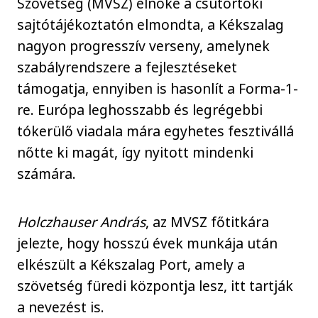
Szövetség (MVSZ) elnöke a csütörtöki
sajtótájékoztatón elmondta, a Kékszalag
nagyon progresszív verseny, amelynek
szabályrendszere a fejlesztéseket
támogatja, ennyiben is hasonlít a Forma-1-
re. Európa leghosszabb és legrégebbi
tókerülő viadala mára egyhetes fesztivállá
nőtte ki magát, így nyitott mindenki
számára.
Holczhauser András
, az MVSZ főtitkára
jelezte, hogy hosszú évek munkája után
elkészült a Kékszalag Port, amely a
szövetség füredi központja lesz, itt tartják
a nevezést is.