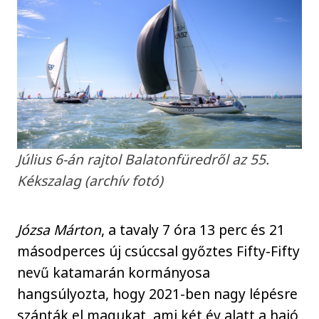
Július 6-án rajtol Balatonfüredről az 55.
Kékszalag (archív fotó)
Józsa Márton
, a tavaly 7 óra 13 perc és 21
másodperces új csúccsal győztes Fifty-Fifty
nevű katamarán kormányosa
hangsúlyozta, hogy 2021-ben nagy lépésre
szánták el magukat, ami két év alatt a hajó