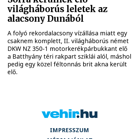
világháborús leletek az
alacsony Dunából
A folyó rekordalacsony vízállása miatt egy
csaknem komplett, II. világháborús német
DKW NZ 350-1 motorkerékpárbukkant elő
a Batthyány téri rakpart sziklái alól, máshol
pedig egy közel féltonnás brit akna került
elő.
IMPRESSZUM