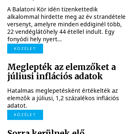
A Balatoni Kör idén tizenkettedik
alkalommal hirdette meg az év strandétele
versenyt, amelyre minden eddiginél több,
22 vendéglátóhely 44 étellel indult. Egy
fonyódi hely nyert...
KÖZÉLET
Meglepték az elemzőket a
júliusi inflációs adatok
Hatalmas meglepetésként értékelték az
elemzők a júliusi, 1,2 százalékos inflációs
adatot.
KÖZÉLET
Sorra kerülnek elő