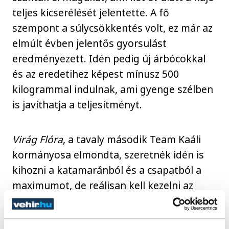
teljes kicserélését jelentette. A fő
szempont a súlycsökkentés volt, ez már az
elmúlt évben jelentős gyorsulást
eredményezett. Idén pedig új árbócokkal
és az eredetihez képest mínusz 500
kilogrammal indulnak, ami gyenge szélben
is javíthatja a teljesítményt.
Virág Flóra
, a tavaly második Team Kaáli
kormányosa elmondta, szeretnék idén is
kihozni a katamaránból és a csapatból a
maximumot, de reálisan kell kezelni az
esélyeket, mert vannak náluk gyorsabb
hajók a mezőnyben.