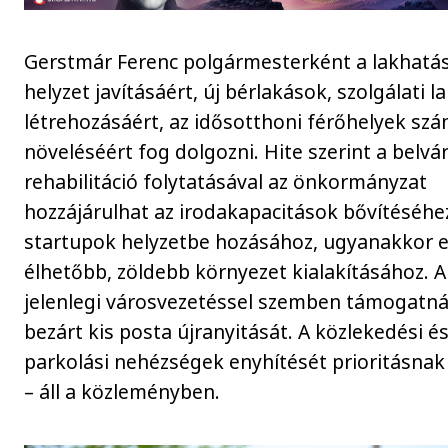
Gerstmár Ferenc polgármesterként a lakhatás
helyzet javításáért, új bérlakások, szolgálati 
létrehozásáért, az idősotthoni férőhelyek sz
növeléséért fog dolgozni. Hite szerint a belvá
rehabilitáció folytatásával az önkormányzat
hozzájárulhat az irodakapacitások bővítéséhez
startupok helyzetbe hozásához, ugyanakkor 
élhetőbb, zöldebb környezet kialakításához. A
jelenlegi városvezetéssel szemben támogatná
bezárt kis posta újranyitását. A közlekedési é
parkolási nehézségek enyhítését prioritásnak 
– áll a közleményben.