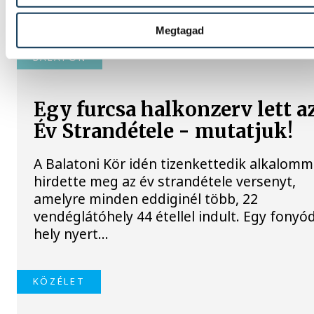
párt parlamenti frakciója.
Megtagad
BALATON
Egy furcsa halkonzerv lett a
Év Strandétele - mutatjuk!
A Balatoni Kör idén tizenkettedik alkalomm
hirdette meg az év strandétele versenyt,
amelyre minden eddiginél több, 22
vendéglátóhely 44 étellel indult. Egy fonyód
hely nyert...
KÖZÉLET