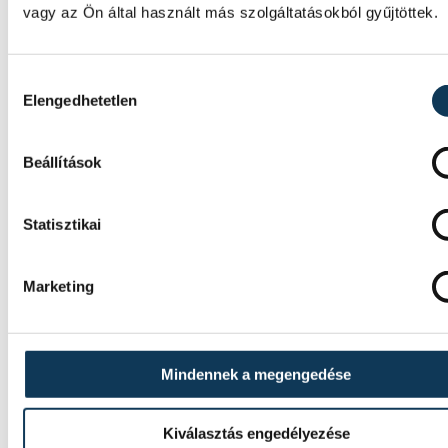
vagy az Ön által használt más szolgáltatásokból gyűjtöttek.
Hozzájárulás kiválasztása
Elengedhetetlen
Beállítások
Statisztikai
TOVÁBBI CIKKEK
KÖZÉLET
Marketing
Baka Andrást jelöli államfő
a Tisza parlamenti frakciója
Mindennek a megengedése
Baka Andrást, a Legfelsőbb Bíróság korább
elnökét jelöli köztársasági elnöknek a Tisza
Kiválasztás engedélyezése