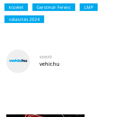
közélet
Gerstmár Ferenc
LMP
választás 2024
SZERZŐ
vehir.hu