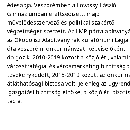
édesapja. Veszprémben a Lovassy László
Gimnáziumban érettségizett, majd
művelődésszervező és politikai szakértő
végzettséget szerzett. Az LMP pártalapítvány
az Ökopolisz Alapítványnak kuratóriumi tagja
óta veszprémi önkormányzati képviselőként
dolgozik. 2010-2019 között a közjóléti, valami
városstratégiai és városmarketing bizottság
tevékenykedett, 2015-2019 között az önkorm
átláthatósági biztosa volt. Jelenleg az ügyrend
igazgatási bizottság elnöke, a közjóléti bizott
tagja.