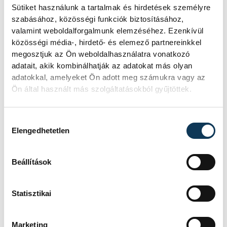
felnőtteknek strandszumó Európa-
Sütiket használunk a tartalmak és hirdetések személyre
bajnokság, majd szeptember közepén
szabásához, közösségi funkciók biztosításához,
Európa-bajnokság, októberben pedig a
valamint weboldalforgalmunk elemzéséhez. Ezenkívül
közösségi média-, hirdető- és elemező partnereinkkel
tokiói világbajnokság szerepel a
megosztjuk az Ön weboldalhasználatra vonatkozó
nemzetközi szövetség versenynaptárában.
adatait, akik kombinálhatják az adatokat más olyan
Mind a négy megmérettetés kvalifikációs
adatokkal, amelyeket Ön adott meg számukra vagy az
Ön által használt más szolgáltatásokból gyűjtöttek.
versenynek minősül a 2025-ös csengtui
világjátékokra.
Hozzájárulás kiválasztása
Elengedhetetlen
És közben az U15 és U18-as Európa-
bajnokságra is készül a csapat, amelyet
Beállítások
idén Svájcban rendeznek meg.
Statisztikai
sport
küzdősportok
Centrum SE
Marketing