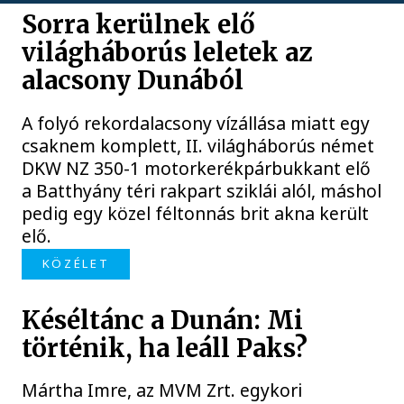
Sorra kerülnek elő
világháborús leletek az
alacsony Dunából
A folyó rekordalacsony vízállása miatt egy
csaknem komplett, II. világháborús német
DKW NZ 350-1 motorkerékpárbukkant elő
a Batthyány téri rakpart sziklái alól, máshol
pedig egy közel féltonnás brit akna került
elő.
KÖZÉLET
Késéltánc a Dunán: Mi
történik, ha leáll Paks?
Mártha Imre, az MVM Zrt. egykori