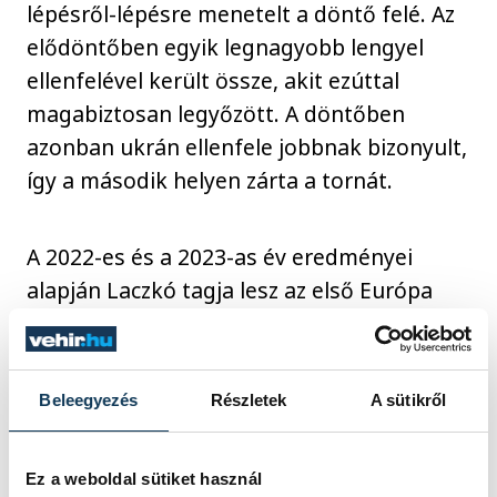
lépésről-lépésre menetelt a döntő felé. Az
elődöntőben egyik legnagyobb lengyel
ellenfelével került össze, akit ezúttal
magabiztosan legyőzött. A döntőben
azonban ukrán ellenfele jobbnak bizonyult,
így a második helyen zárta a tornát.
A 2022-es és a 2023-as év eredményei
alapján Laczkó tagja lesz az első Európa
Játékokra utazó nemzeti csapatnak.
Májusban folytatódik gőzerővel a
Beleegyezés
Részletek
A sütikről
felkészülés a júniusban sorra kerülő
Európa Játékokra. Augusztus végén a
Ez a weboldal sütiket használ