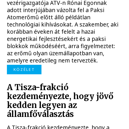
vezérigazgatója ATV-n Rónai Egonnak
adott interjújában vázolta fel a Paksi
Atomerőmű előtt álló példátlan
technológiai kihívásokat. A szakember, aki
korábban éveken át felelt a hazai
energetikai fejlesztésekért és a paksi
blokkok működéséért, arra figyelmeztet:
az erőmű olyan üzemállapotban van,
amelyre eredetileg nem tervezték.
KÖZÉLET
A Tisza-frakció
kezdeményezte, hogy jövő
kedden legyen az
államfőválasztás
A Tisza-frakció kezdeményezte, hogy a