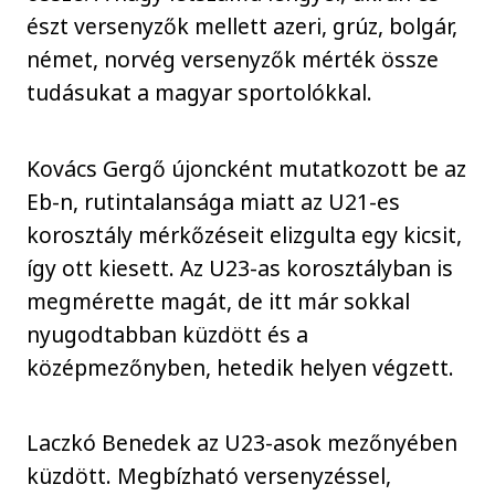
észt versenyzők mellett azeri, grúz, bolgár,
német, norvég versenyzők mérték össze
tudásukat a magyar sportolókkal.
Kovács Gergő újoncként mutatkozott be az
Eb-n, rutintalansága miatt az U21-es
korosztály mérkőzéseit elizgulta egy kicsit,
így ott kiesett. Az U23-as korosztályban is
megmérette magát, de itt már sokkal
nyugodtabban küzdött és a
középmezőnyben, hetedik helyen végzett.
Laczkó Benedek az U23-asok mezőnyében
küzdött. Megbízható versenyzéssel,