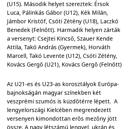
(U15). Második helyet szereztek: Érsok
Luca, Pálinkás Gábor (U12), Kék Milán,
Jámbor Kristóf, Csóti Zétény (U18), Laczkó
Benedek (Felnőtt). Harmadik helyen zárták
a versenyt: Csejtei Kincső, Szauer Kende
Attila, Takó András (Gyermek), Horváth
Marcell, Takó Levente (U12), Csóti Zétény,
Kovács Gergő (U21), Kovács Gergő (Felnőtt)
Az U21-es és U23-as korosztályok Európa-
bajnokságán magyar színekben két
veszprémi szumós is küzdőtérre lépett. A
lengyelországi Kielcében megrendezett
versenyen kimondottan erős mezőny jött
össze. A nagy létszámú lengyel, ukrán és