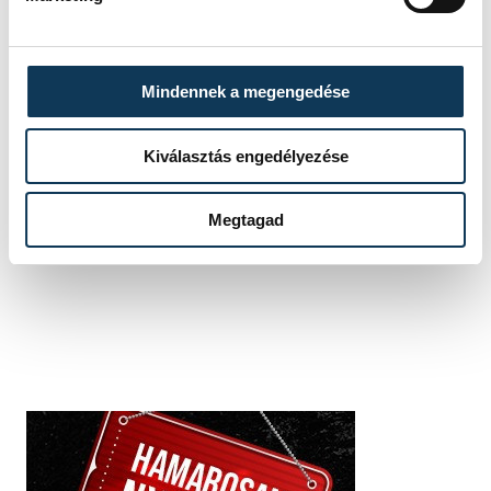
szumó
Janku Ferenc
Mindennek a megengedése
Kiválasztás engedélyezése
SZERZŐ
vehir.hu
Megtagad