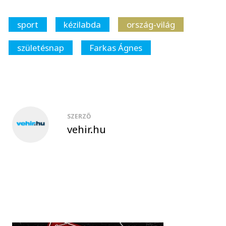
sport
kézilabda
ország-világ
születésnap
Farkas Ágnes
SZERZŐ
vehir.hu