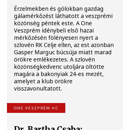
Érzelmekben és gólokban gazdag
gálamérkőzést láthatott a veszprémi
közönség péntek este. A One
Veszprém idénybeli első hazai
mérkőzésén fölényesen nyert a
szlovén RK Celje ellen, az est azonban
Gasper Marguc búcsúja miatt marad
örökre emlékezetes. A szlovén
közönségkedvenc utoljára öltötte
magára a bakonyiak 24-es mezét,
amelyet a klub örökre
visszavonultatott.
ONE VESZPRÉM HC
Dr. Bartha Csaba: