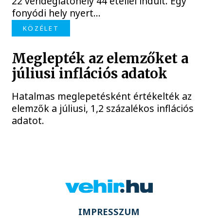
22 vendéglátóhely 44 étellel indult. Egy
fonyódi hely nyert...
KÖZÉLET
Meglepték az elemzőket a
júliusi inflációs adatok
Hatalmas meglepetésként értékelték az
elemzők a júliusi, 1,2 százalékos inflációs
adatot.
IMPRESSZUM