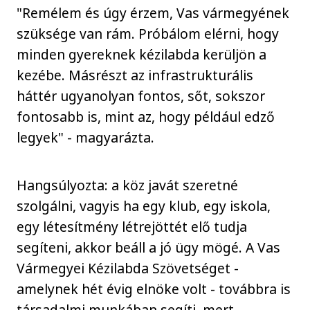
"Remélem és úgy érzem, Vas vármegyének
szüksége van rám. Próbálom elérni, hogy
minden gyereknek kézilabda kerüljön a
kezébe. Másrészt az infrastrukturális
háttér ugyanolyan fontos, sőt, sokszor
fontosabb is, mint az, hogy például edző
legyek" - magyarázta.
Hangsúlyozta: a köz javát szeretné
szolgálni, vagyis ha egy klub, egy iskola,
egy létesítmény létrejöttét elő tudja
segíteni, akkor beáll a jó ügy mögé. A Vas
Vármegyei Kézilabda Szövetséget -
amelynek hét évig elnöke volt - továbbra is
társadalmi munkában segíti, mert