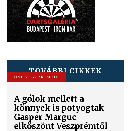
TOVÁBBI CIKKEK
ONE VESZPRÉM HC
A gólok mellett a
könnyek is potyogtak –
Gasper Marguc
elköszönt Veszprémtől