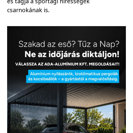
és tagja a sportági hírességek
csarnokának is.