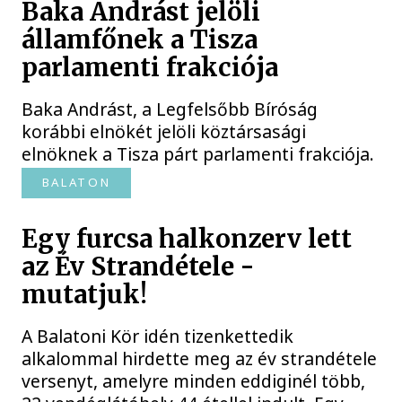
Baka Andrást jelöli
államfőnek a Tisza
parlamenti frakciója
Baka Andrást, a Legfelsőbb Bíróság
korábbi elnökét jelöli köztársasági
elnöknek a Tisza párt parlamenti frakciója.
BALATON
Egy furcsa halkonzerv lett
az Év Strandétele -
mutatjuk!
A Balatoni Kör idén tizenkettedik
alkalommal hirdette meg az év strandétele
versenyt, amelyre minden eddiginél több,