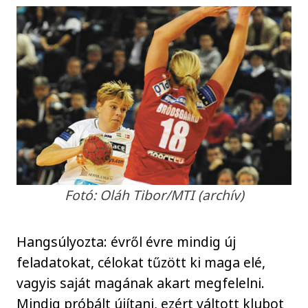
Fotó: Oláh Tibor/MTI (archív)
Hangsúlyozta: évről évre mindig új
feladatokat, célokat tűzött ki maga elé,
vagyis saját magának akart megfelelni.
Mindig próbált újítani, ezért váltott klubot