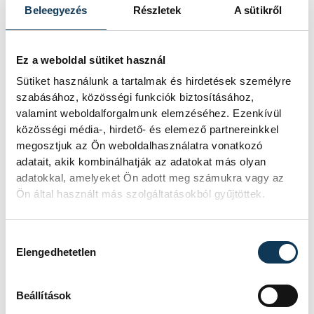
hogy megmutassam, el tudom látni a
Beleegyezés
Részletek
A sütikről
posztommal járó feladatokat. Ez fájó pont,
de túlléptem rajta, hiszen a sérülésem
Ez a weboldal sütiket használ
után sikerült visszatérnem, és a sydneyi
Sütiket használunk a tartalmak és hirdetések személyre
ezüstérem mindent felülírt, az egy
szabásához, közösségi funkciók biztosításához,
következő lépcsőfok volt számomra" -
valamint weboldalforgalmunk elemzéséhez. Ezenkívül
közösségi média-, hirdető- és elemező partnereinkkel
mesélte.
megosztjuk az Ön weboldalhasználatra vonatkozó
adatait, akik kombinálhatják az adatokat más olyan
adatokkal, amelyeket Ön adott meg számukra vagy az
Bár Farkas a főváros IX. kerületében
Ön által használt más szolgáltatásokból gyűjtöttek.
töltötte a gyerekkorát, ott kezdett
kézilabdázni, és élvezte a budapesti lét
Hozzájárulás kiválasztása
előnyeit, 2012 óta Kőszegen él.
Elengedhetetlen
"Most már úgy vagyok vele, hogy vidéken
Beállítások
is van élet. Külföldről és vidékről is hozzá