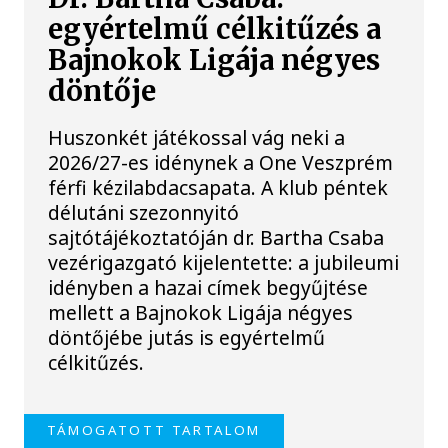
egyértelmű célkitűzés a
Bajnokok Ligája négyes
döntője
Huszonkét játékossal vág neki a
2026/27-es idénynek a One Veszprém
férfi kézilabdacsapata. A klub péntek
délutáni szezonnyitó
sajtótájékoztatóján dr. Bartha Csaba
vezérigazgató kijelentette: a jubileumi
idényben a hazai címek begyűjtése
mellett a Bajnokok Ligája négyes
döntőjébe jutás is egyértelmű
célkitűzés.
TÁMOGATOTT TARTALOM