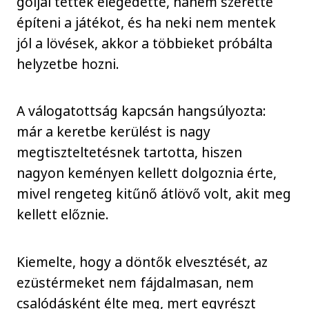
góljai tettek elégedetté, hanem szerette
építeni a játékot, és ha neki nem mentek
jól a lövések, akkor a többieket próbálta
helyzetbe hozni.
A válogatottság kapcsán hangsúlyozta:
már a keretbe kerülést is nagy
megtiszteltetésnek tartotta, hiszen
nagyon keményen kellett dolgoznia érte,
mivel rengeteg kitűnő átlövő volt, akit meg
kellett előznie.
Kiemelte, hogy a döntők elvesztését, az
ezüstérmeket nem fájdalmasan, nem
csalódásként élte meg, mert egyrészt