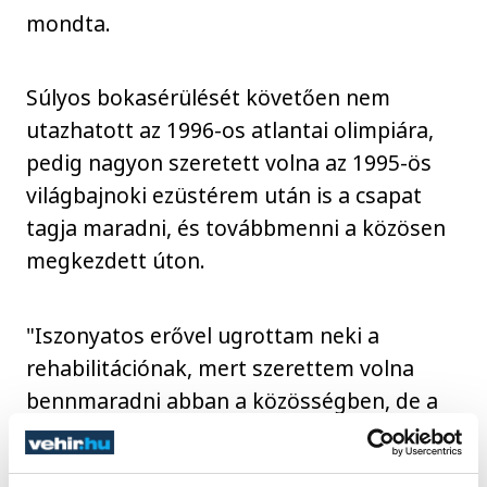
mondta.
Súlyos bokasérülését követően nem
utazhatott az 1996-os atlantai olimpiára,
pedig nagyon szeretett volna az 1995-ös
világbajnoki ezüstérem után is a csapat
tagja maradni, és továbbmenni a közösen
megkezdett úton.
"Iszonyatos erővel ugrottam neki a
rehabilitációnak, mert szerettem volna
bennmaradni abban a közösségben, de a
sérülésem okot adott arra, hogy kikerüljek
a keretből, és lehetőséget sem kaptam,