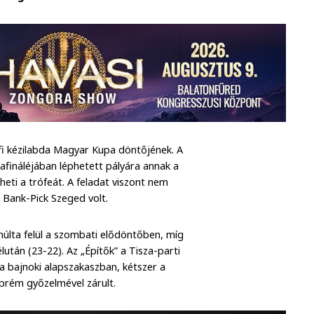
rfi kézilabda Magyar Kupa döntőjének. A
ináléjában léphetett pályára annak a
ti a trófeát. A feladat viszont nem
P Bank-Pick Szeged volt.
últa felül a szombati elődöntőben, míg
után (23-22). Az „Építők” a Tisza-parti
 a bajnoki alapszakaszban, kétszer a
prém győzelmével zárult.