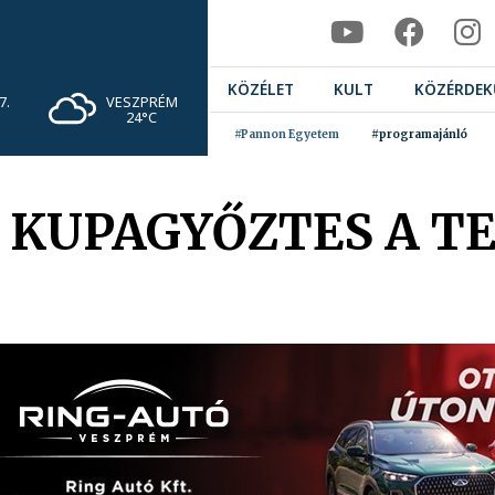
KÖZÉLET
KULT
KÖZÉRDEK
VESZPRÉM
7.
24°C
#Pannon Egyetem
#programajánló
 KUPAGYŐZTES A T