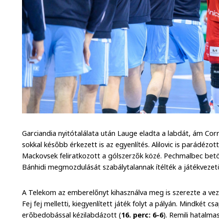
Garciandia nyitótalálata után Lauge eladta a labdát, ám Corr
sokkal később érkezett is az egyenlítés. Alilovic is parádézot
Mackovsek feliratkozott a gólszerzők közé. Pechmalbec bet
Bánhidi megmozdulását szabálytalannak ítélték a játékvezetők,
A Telekom az emberelőnyt kihasználva meg is szerezte a veze
Fej fej melletti, kiegyenlített játék folyt a pályán. Mindkét cs
erőbedobással kézilabdázott (
16. perc: 6-6
). Remili hatalma