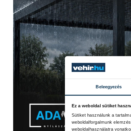
Beleegyezés
Ez a weboldal sütiket haszn
Sütiket használunk a tartal
weboldalforgalmunk elemzésé
weboldalhasználatra vonatko