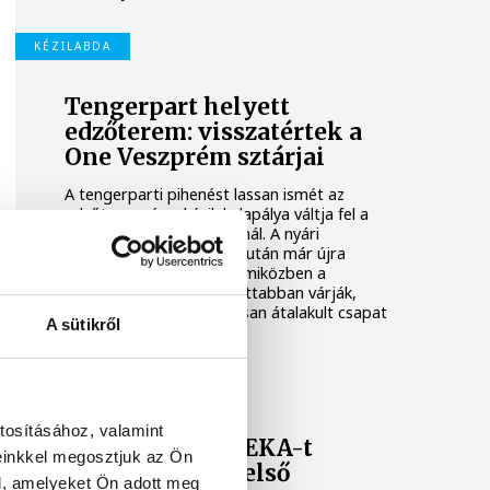
KÉZILABDA
Tengerpart helyett
edzőterem: visszatértek a
One Veszprém sztárjai
A tengerparti pihenést lassan ismét az
edzőterem és a kézilabdapálya váltja fel a
One Veszprém játékosainál. A nyári
szabadság utolsó napjai után már újra
együtt dolgozik a keret, miközben a
szurkolók is egyre izgatottabban várják,
mire lesz képes az alaposan átalakult csapat
A sütikről
az előttünk álló idényben.
ONE VESZPRÉM HC
tosításához, valamint
A Veszprém a NEKA-t
einkkel megosztjuk az Ön
fogadja az NB I első
l, amelyeket Ön adott meg