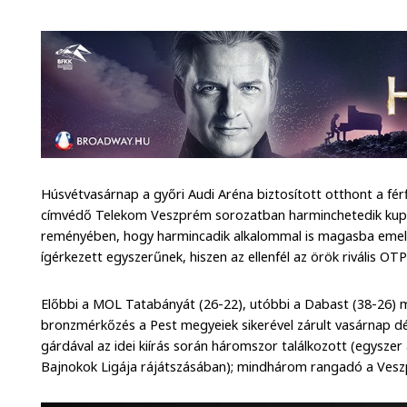
Húsvétvasárnap a győri Audi Aréna biztosított otthont a fé
címvédő Telekom Veszprém sorozatban harminchetedik kupaf
reményében, hogy harmincadik alkalommal is magasba emelhe
ígérkezett egyszerűnek, hiszen az ellenfél az örök rivális OT
Előbbi a MOL Tatabányát (26-22), utóbbi a Dabast (38-26) m
bronzmérkőzés a Pest megyeiek sikerével zárult vasárnap dél
gárdával az idei kiírás során háromszor találkozott (egyszer
Bajnokok Ligája rájátszásában); mindhárom rangadó a Vesz