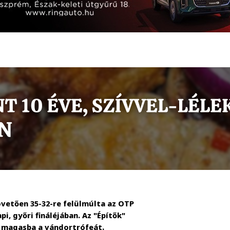
etően 35-32-re felülmúlta az OTP
, győri fináléjában. Az "Építők"
 magasba a vándortrófeát.