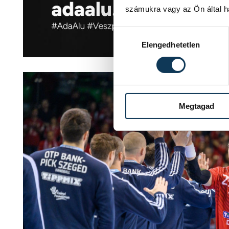
számukra vagy az Ön által ha
Hozzájárulás kiválasztása
Elengedhetetlen
Megtagad