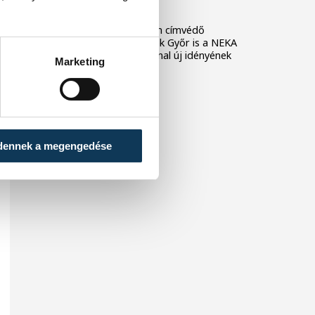
fordulójában
A férfi kézilabda NB I-ben címvédő
Veszprém, és a női bajnok Győr is a NEKA
csapatát fogadja az élvonal új idényének
Marketing
első fordulójában.
dennek a megengedése