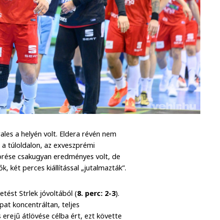
ales a helyén volt. Eldera révén nem
t a túloldalon, az exveszprémi
örése csakugyan eredményes volt, de
 két perces kiállítással „jutalmazták”.
tést Strlek jóvoltából (
8. perc: 2-3
).
apat koncentráltan, teljes
s erejű átlövése célba ért, ezt követte