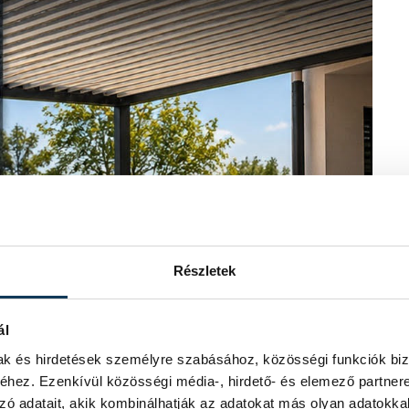
Részletek
ál
mak és hirdetések személyre szabásához, közösségi funkciók biz
hez. Ezenkívül közösségi média-, hirdető- és elemező partner
zó adatait, akik kombinálhatják az adatokat más olyan adatokka