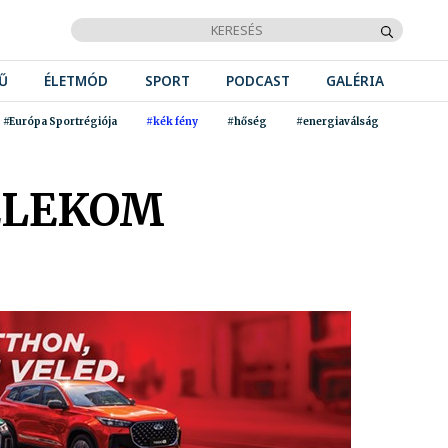
Ű
ÉLETMÓD
SPORT
PODCAST
GALÉRIA
#Európa Sportrégiója
#kék fény
#hőség
#energiaválság
ELEKOM