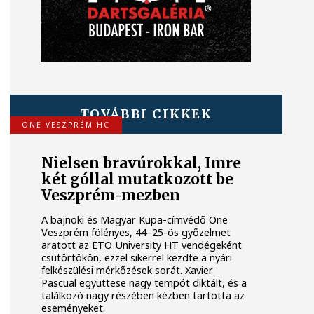
TOVÁBBI CIKKEK
ONE VESZPRÉM HC
Nielsen bravúrokkal, Imre
két góllal mutatkozott be
Veszprém-mezben
A bajnoki és Magyar Kupa-címvédő One
Veszprém fölényes, 44–25-ös győzelmet
aratott az ETO University HT vendégeként
csütörtökön, ezzel sikerrel kezdte a nyári
felkészülési mérkőzések sorát. Xavier
Pascual együttese nagy tempót diktált, és a
találkozó nagy részében kézben tartotta az
eseményeket.