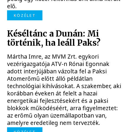
elő.
KÖZÉLET
Késéltánc a Dunán: Mi
történik, ha leáll Paks?
Mártha Imre, az MVM Zrt. egykori
vezérigazgatója ATV-n Rónai Egonnak
adott interjújában vázolta fel a Paksi
Atomerőmű előtt álló példátlan
technológiai kihívásokat. A szakember, aki
korábban éveken át felelt a hazai
energetikai fejlesztésekért és a paksi
blokkok működéséért, arra figyelmeztet:
az erőmű olyan üzemállapotban van,
amelyre eredetileg nem tervezték.