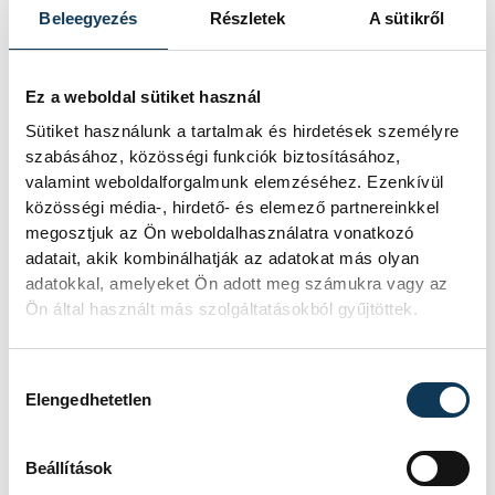
Beleegyezés
Részletek
A sütikről
Ez a weboldal sütiket használ
SZERZŐ
FOTÓS
Sütiket használunk a tartalmak és hirdetések személyre
Szabó
Kovács
szabásához, közösségi funkciók biztosításához,
Eszter
Bálint
valamint weboldalforgalmunk elemzéséhez. Ezenkívül
közösségi média-, hirdető- és elemező partnereinkkel
megosztjuk az Ön weboldalhasználatra vonatkozó
adatait, akik kombinálhatják az adatokat más olyan
adatokkal, amelyeket Ön adott meg számukra vagy az
Ön által használt más szolgáltatásokból gyűjtöttek.
Hozzájárulás kiválasztása
Elengedhetetlen
Beállítások