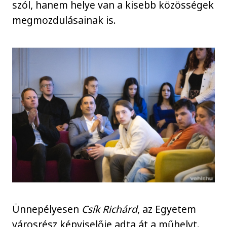
szól, hanem helye van a kisebb közösségek
megmozdulásainak is.
Ünnepélyesen
Csík Richárd
, az Egyetem
városrész képviselője adta át a műhelyt.