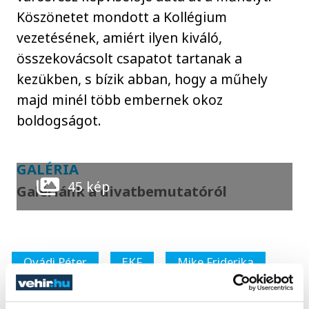
Köszönetet mondott a Kollégium
vezetésének, amiért ilyen kiváló,
összekovácsolt csapatot tartanak a
kezükben, s bízik abban, hogy a műhely
majd minél több embernek okoz
boldogságot.
GALÉRIA
45 kép
Galériánk a divatbemutatóról
Ovádi Péter
EKF
Mike Friderika
Veszprémi Középiskolai Kollégium