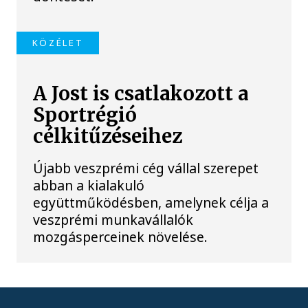
KÖZÉLET
A Jost is csatlakozott a
Sportrégió
célkitűzéseihez
Újabb veszprémi cég vállal szerepet
abban a kialakuló
együttműködésben, amelynek célja a
veszprémi munkavállalók
mozgásperceinek növelése.