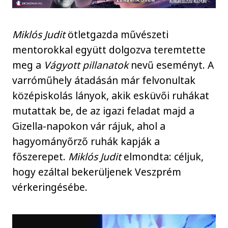
Miklós Judit
ötletgazda művészeti
mentorokkal együtt dolgozva teremtette
meg a
Vágyott pillanatok
nevű eseményt. A
varróműhely átadásán már felvonultak
középiskolás lányok, akik esküvői ruhákat
mutattak be, de az igazi feladat majd a
Gizella-napokon vár rájuk, ahol a
hagyományőrző ruhák kapják a
főszerepet.
Miklós Judit
elmondta: céljuk,
hogy ezáltal bekerüljenek Veszprém
vérkeringésébe.