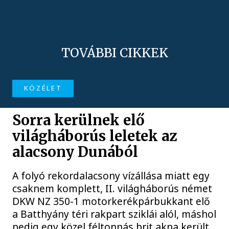
TOVÁBBI CIKKEK
KÖZÉLET
Sorra kerülnek elő
világháborús leletek az
alacsony Dunából
A folyó rekordalacsony vízállása miatt egy
csaknem komplett, II. világháborús német
DKW NZ 350-1 motorkerékpárbukkant elő
a Batthyány téri rakpart sziklái alól, máshol
pedig egy közel féltonnás brit akna került