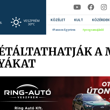
KÖZÉLET
KULT
KÖZÉRDEK
VESZPRÉM
6.
30°C
#Pannon Egyetem
#programajánló
ÉTÁLTATHATJÁK A
YÁKAT