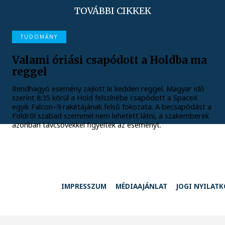
TOVÁBBI CIKKEK
TUDOMÁNY
Valami óriási csapódott a Holdba ma
reggel
Rendhagyó esemény zajlott le kedden reggel. Magyar idő
szerint 8:35 körül a Hold felszínébe csapódott a SpaceX
egyik Falcon–9 rakétájának felső fokozata. A becsapódást a
Földről szabad szemmel nem lehetett látni, a szakemberek
azonban távcsövekkel figyelték az eseményt.
IMPRESSZUM
MÉDIAAJÁNLAT
JOGI NYILAT