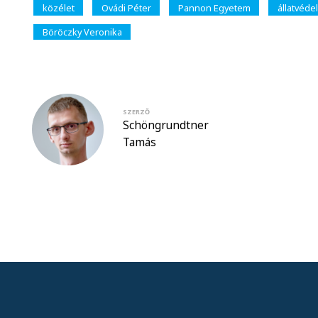
közélet
Ovádi Péter
Pannon Egyetem
állatvéde
Böröczky Veronika
SZERZŐ
Schöngrundtner
Tamás