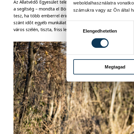
Az Állatvédő Egyesület telephelyén teljes kapacitással dolgo
weboldalhasználatra vonatko
a segítség – mondta el Böröczky Veronika, az egyesület elnök
számukra vagy az Ön által ha
tesz, ha több emberrel érintkeznek, a menhely dolgozóinak i
szánt időt egyéb munkálatokra is fordíthatják, és persze a hal
Hozzájárulás kiválasztása
város szélén, tiszta, friss levegőn mozoghatnak.
Elengedhetetlen
Megtagad