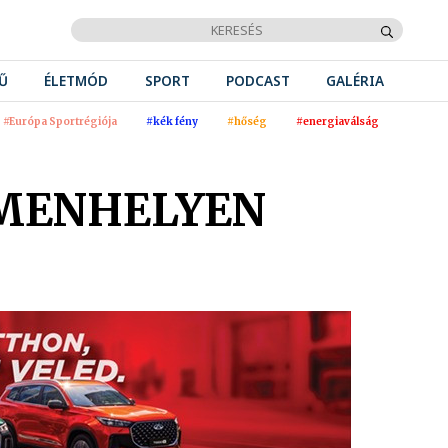
Ű
ÉLETMÓD
SPORT
PODCAST
GALÉRIA
#Európa Sportrégiója
#kék fény
#hőség
#energiaválság
 MENHELYEN