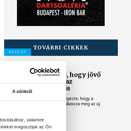
TOVÁBBI CIKKEK
KÖZÉLET
A Tisza-frakció
kezdeményezte, hogy jövő
kedden legyen az
államfőválasztás
A sütikről
A Tisza-frakció kezdeményezte, hogy a
parlament jövő kedden válassza meg az új
köztársasági elnököt.
tosításához, valamint
TUDOMÁNY
einkkel megosztjuk az Ön