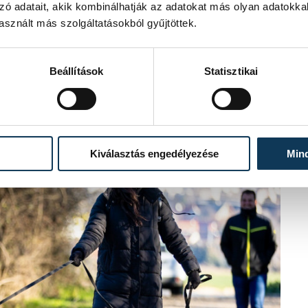
znak, nyolc kutyát gondoznak, így elkél
zó adatait, akik kombinálhatják az adatokat más olyan adatokka
e. Hozzátette: az állatoknak is jót
sznált más szolgáltatásokból gyűjtöttek.
s nagy segítség, ha a kutyasétáltatásra
lgatók egészségét is erősíti, ha kint, a
Beállítások
Statisztikai
Kiválasztás engedélyezése
Min