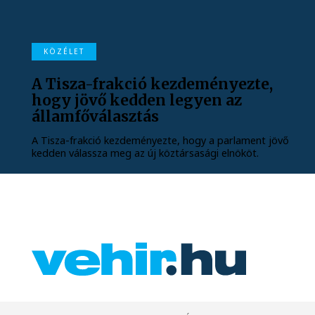
KÖZÉLET
A Tisza-frakció kezdeményezte,
hogy jövő kedden legyen az
államfőválasztás
A Tisza-frakció kezdeményezte, hogy a parlament jövő
kedden válassza meg az új köztársasági elnököt.