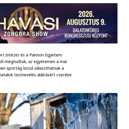
port Intézet és a Pannon Egyetem
jától megtudtuk, az egyetemen a mai
ven sportág közül választhatnak a
 fiatalok testnevelés aláírásért cserébe