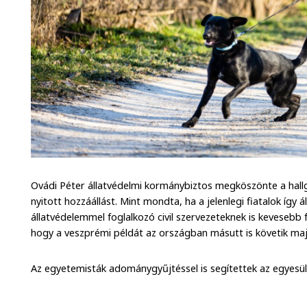
Ovádi Péter állatvédelmi kormánybiztos megköszönte a hall
nyitott hozzáállást. Mint mondta, ha a jelenlegi fiatalok így 
állatvédelemmel foglalkozó civil szervezeteknek is kevesebb f
hogy a veszprémi példát az országban másutt is követik maj
Az egyetemisták adománygyűjtéssel is segítettek az egyesül