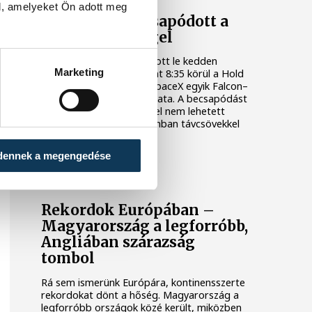
l, amelyeket Ön adott meg
Valami óriási csapódott a
Holdba ma reggel
Rendhagyó esemény zajlott le kedden
Marketing
reggel. Magyar idő szerint 8:35 körül a Hold
felszínébe csapódott a SpaceX egyik Falcon–
9 rakétájának felső fokozata. A becsapódást
a Földről szabad szemmel nem lehetett
látni, a szakemberek azonban távcsövekkel
figyelték az eseményt.
dennek a megengedése
KÖZÉLET
Rekordok Európában –
Magyarország a legforróbb,
Angliában szárazság
tombol
Rá sem ismerünk Európára, kontinensszerte
rekordokat dönt a hőség. Magyarország a
legforróbb országok közé került, miközben