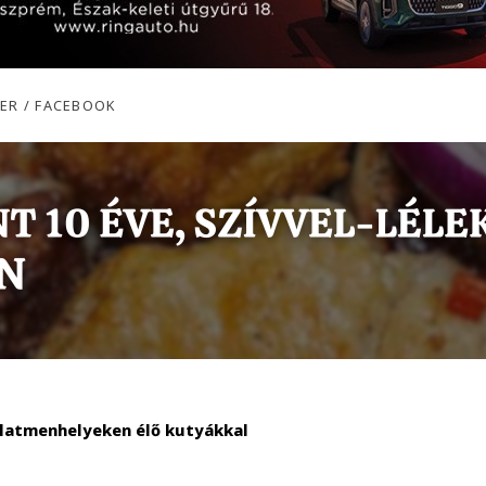
ER / FACEBOOK
állatmenhelyeken élő kutyákkal