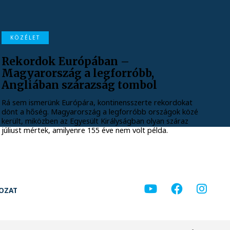
KÖZÉLET
Rekordok Európában –
Magyarország a legforróbb,
Angliában szárazság tombol
Rá sem ismerünk Európára, kontinensszerte rekordokat
dönt a hőség. Magyarország a legforróbb országok közé
került, miközben az Egyesült Királyságban olyan száraz
júliust mértek, amilyenre 155 éve nem volt példa.
KOZAT