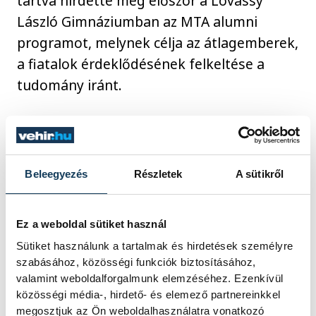
tartva hirdette meg először a Lovassy
László Gimnáziumban az MTA alumni
programot, melynek célja az átlagemberek,
a fiatalok érdeklődésének felkeltése a
tudomány iránt.
A pénteki ünnepségen felszólalt Hegedűs
Barbara alpolgármester is, aki a
tudományos közösség jelentőségét
Beleegyezés
Részletek
A sütikről
hangsúlyozta.
Ez a weboldal sütiket használ
Sütiket használunk a tartalmak és hirdetések személyre
közélet
tudomány
szabásához, közösségi funkciók biztosításához,
valamint weboldalforgalmunk elemzéséhez. Ezenkívül
Hegedűs Barbara
MTA-VEAB
közösségi média-, hirdető- és elemező partnereinkkel
megosztjuk az Ön weboldalhasználatra vonatkozó