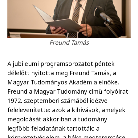
Freund Tamás
A jubileumi programsorozatot péntek
délelőtt nyitotta meg Freund Tamás, a
Magyar Tudományos Akadémia elnöke.
Freund a Magyar Tudomány című folyóirat
1972. szeptemberi számából idézve
felelevenítette: azok a kihívások, amelyek
megoldását akkoriban a tudomány
legfőbb feladatának tartották: a
környezetvédelem, a béke megteremtése,