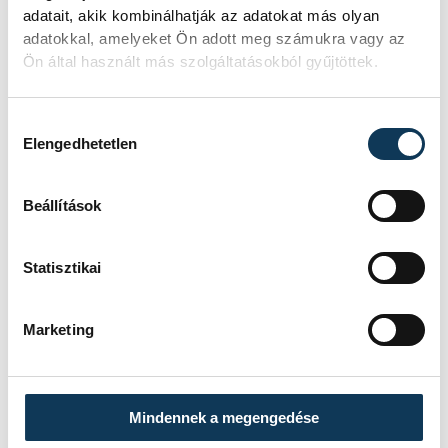
MTA
Padisák Judit
adatait, akik kombinálhatják az adatokat más olyan
adatokkal, amelyeket Ön adott meg számukra vagy az
Freund Tamás
Ön által használt más szolgáltatásokból gyűjtöttek.
Hozzájárulás kiválasztása
Elengedhetetlen
SZERZŐ
FOTÓS
Schöngrundtner
Domján
Beállítások
Tamás
Attila
Statisztikai
Marketing
Mindennek a megengedése