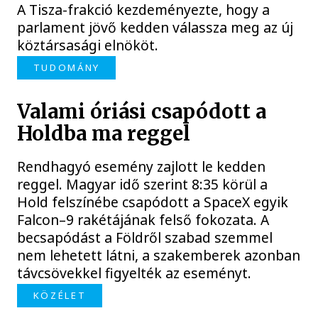
A Tisza-frakció kezdeményezte, hogy a
parlament jövő kedden válassza meg az új
köztársasági elnököt.
TUDOMÁNY
Valami óriási csapódott a
Holdba ma reggel
Rendhagyó esemény zajlott le kedden
reggel. Magyar idő szerint 8:35 körül a
Hold felszínébe csapódott a SpaceX egyik
Falcon–9 rakétájának felső fokozata. A
becsapódást a Földről szabad szemmel
nem lehetett látni, a szakemberek azonban
távcsövekkel figyelték az eseményt.
KÖZÉLET