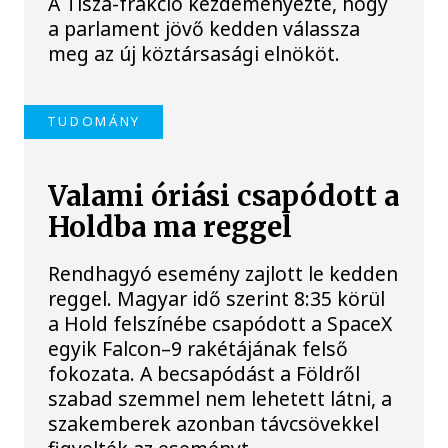
A Tisza-frakció kezdeményezte, hogy
a parlament jövő kedden válassza
meg az új köztársasági elnököt.
TUDOMÁNY
Valami óriási csapódott a
Holdba ma reggel
Rendhagyó esemény zajlott le kedden
reggel. Magyar idő szerint 8:35 körül
a Hold felszínébe csapódott a SpaceX
egyik Falcon–9 rakétájának felső
fokozata. A becsapódást a Földről
szabad szemmel nem lehetett látni, a
szakemberek azonban távcsövekkel