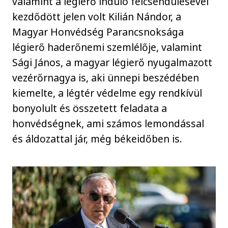
valamint a légierő induló felcsendülésével
kezdődött jelen volt Kilián Nándor, a
Magyar Honvédség Parancsnoksága
légierő haderőnemi szemlélője, valamint
Sági János, a magyar légierő nyugalmazott
vezérőrnagya is, aki ünnepi beszédében
kiemelte, a légtér védelme egy rendkívül
bonyolult és összetett feladata a
honvédségnek, ami számos lemondással
és áldozattal jár, még békeidőben is.