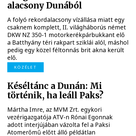
alacsony Dunából
A folyó rekordalacsony vízállása miatt egy
csaknem komplett, II. világháborús német
DKW NZ 350-1 motorkerékpárbukkant elő
a Batthyány téri rakpart sziklái alól, máshol
pedig egy közel féltonnás brit akna került
elő.
KÖZÉLET
Késéltánc a Dunán: Mi
történik, ha leáll Paks?
Mártha Imre, az MVM Zrt. egykori
vezérigazgatója ATV-n Rónai Egonnak
adott interjújában vázolta fel a Paksi
Atomerőmű előtt álló példátlan