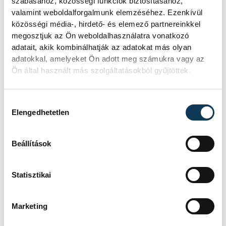
szabásához, közösségi funkciók biztosításához,
valamint weboldalforgalmunk elemzéséhez. Ezenkívül
katonaság
közösségi média-, hirdető- és elemező partnereinkkel
megosztjuk az Ön weboldalhasználatra vonatkozó
Veterán Repülők és Ejtőernyősök Veszprémi
adatait, akik kombinálhatják az adatokat más olyan
Egyesülete
adatokkal, amelyeket Ön adott meg számukra vagy az
Ön által használt más szolgáltatásokból gyűjtöttek.
Hozzájárulás kiválasztása
Elengedhetetlen
SZERZŐ
FOTÓS
Hajas
Szalai
Bálint
Csaba
Beállítások
Statisztikai
Marketing