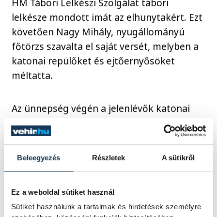
HM Tábori Lelkészi Szolgálat tábori
lelkésze mondott imát az elhunytakért. Ezt
követően Nagy Mihály, nyugállományú
főtörzs szavalta el saját versét, melyben a
katonai repülőket és ejtőernyősöket
méltatta.
Az ünnepség végén a jelenlévők katonai
díszőrség mellett megkoszorúzták az
emlékművet, többek közt koszorút
helyezett el Hegedűs Barbara,
Beleegyezés
Részletek
A sütikről
alpolgármester is a város képviseletében.
Ez a weboldal sütiket használ
Sütiket használunk a tartalmak és hirdetések személyre
közélet
megemlékezés