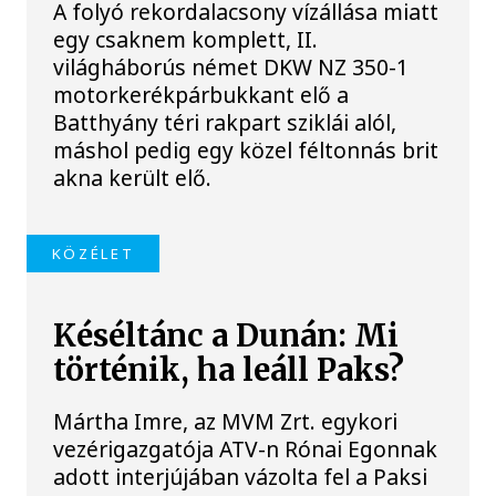
A folyó rekordalacsony vízállása miatt
egy csaknem komplett, II.
világháborús német DKW NZ 350-1
motorkerékpárbukkant elő a
Batthyány téri rakpart sziklái alól,
máshol pedig egy közel féltonnás brit
akna került elő.
KÖZÉLET
Késéltánc a Dunán: Mi
történik, ha leáll Paks?
Mártha Imre, az MVM Zrt. egykori
vezérigazgatója ATV-n Rónai Egonnak
adott interjújában vázolta fel a Paksi