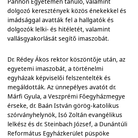
Pannon Egyetemen tanuló, valamint
dolgozó keresztények közös énekekkel és
imádsággal avatták fel a hallgatók és
dolgozók lelki- és hitéletét, valamint
vallásgyakorlását segítő imaszobát.
Dr. Rédey Ákos rektor köszöntője után, az
egyetemi imaszobát, a történelmi
egyházak képviselői felszentelték és
megáldották. Az ünnepélyes avatót dr.
Márfi Gyula, a Veszprémi Főegyházmegye
érseke, dr. Baán István görög-katolikus
szórványhelynök, Isó Zoltán evangélikus
lelkész és dr. Steinbach József, a Dunántúli
Református Egyházkerület püspöke