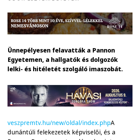
Ünnepélyesen felavatták a Pannon
Egyetemen, a hallgatók és dolgozók
lelki- és hitéletét szolgáló imaszobát.
veszpremtv.hu/new/oldal/index.php
A
dunántúli felekezetek képviselői, és a