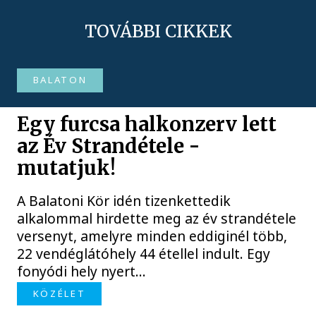
TOVÁBBI CIKKEK
BALATON
Egy furcsa halkonzerv lett
az Év Strandétele -
mutatjuk!
A Balatoni Kör idén tizenkettedik
alkalommal hirdette meg az év strandétele
versenyt, amelyre minden eddiginél több,
22 vendéglátóhely 44 étellel indult. Egy
fonyódi hely nyert...
KÖZÉLET