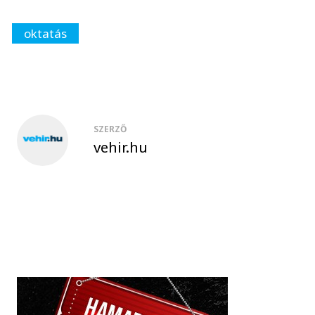
oktatás
SZERZŐ
vehir.hu