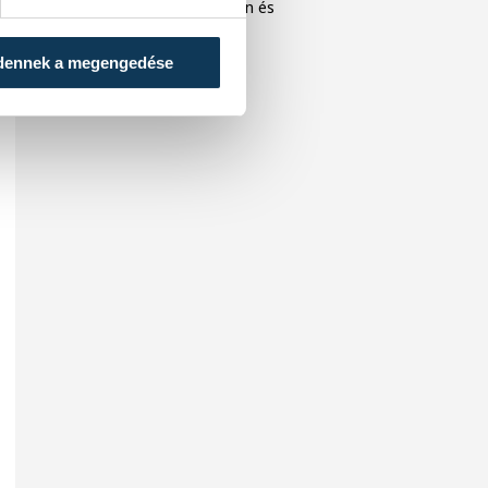
közönséget Veszprémben és
Balatonfüreden.
dennek a megengedése