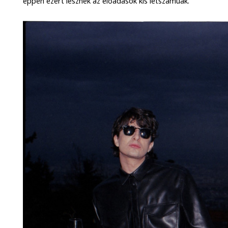
éppen ezért lesznek az előadások kis létszámúak.