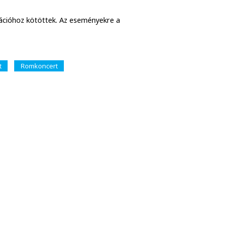
rációhoz kötöttek. Az eseményekre a
t
Romkoncert