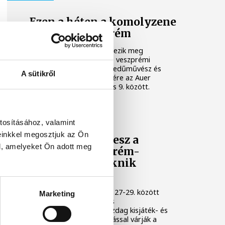
Ezen a héten a komolyzene
fővárosa Veszprém
Idén 12. alkalommal rendezik meg
Veszprémben a világhírű, veszprémi
születésű Auer Lipót hegedűművész és
A sütikről
zenepedagógus tiszteletére az Auer
Fesztivált, augusztus 3. és 9. között.
KULTÚRA
tosításához, valamint
einkkel megosztjuk az Ön
Osvárt Andrea lesz a
l, amelyeket Ön adott meg
megújult Veszprém-
Balaton Filmpiknik
házigazdája
A Filmpikniken augusztus 27-29. között
Marketing
csaknem hatvan játék- és
dokumentumfilmmel, gazdag kisjáték- és
animációs filmes válogatással várják a