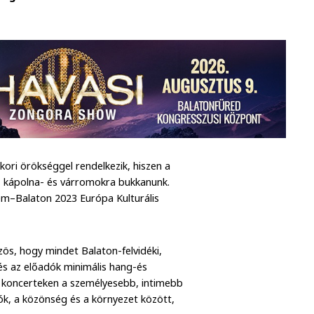
ori örökséggel rendelkezik, hiszen a
, kápolna- és várromokra bukkanunk.
ém–Balaton 2023 Európa Kulturális
ös, hogy mindet Balaton-felvidéki,
és az előadók minimális hang-és
sű koncerteken a személyesebb, intimebb
k, a közönség és a környezet között,