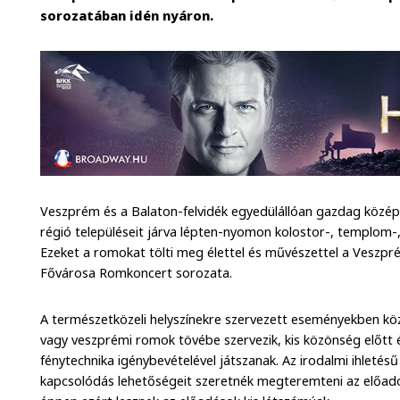
sorozatában idén nyáron.
Veszprém és a Balaton-felvidék egyedülállóan gazdag középk
régió településeit járva lépten-nyomon kolostor-, templom-
Ezeket a romokat tölti meg élettel és művészettel a Veszpr
Fővárosa Romkoncert sorozata.
A természetközeli helyszínekre szervezett eseményekben köz
vagy veszprémi romok tövébe szervezik, kis közönség előtt 
fénytechnika igénybevételével játszanak. Az irodalmi ihleté
kapcsolódás lehetőségeit szeretnék megteremteni az előadó