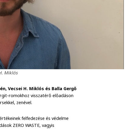
H. Miklós
n, Vecsei H. Miklós és Balla Gergő
rgit-romokhoz visszatérő előadáson
rsekkel, zenével.
 értékeinek felfedezése és védelme
adások ZERO WASTE, vagyis