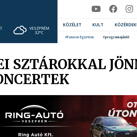
KÖZÉLET
KULT
KÖZÉRDEK
VESZPRÉM
7.
32°C
#Pannon Egyetem
#programajánló
I SZTÁROKKAL JÖNN
ONCERTEK