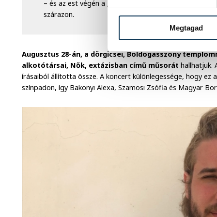
– és az est végén a „Világslágerek Magyarul” című b
szárazon.
Megtagad
Augusztus 28-án, a dörgicsei, Boldogasszony templomr
alkotótársai, Nők, extázisban című műsorát
hallhatjuk.
írásaiból állította össze. A koncert különlegessége, hogy e
színpadon, így Bakonyi Alexa, Szamosi Zsófia és Magyar Bori 