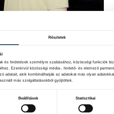
 Parazol duó
Részletek
The Parazol
játssza el első magyar
ató számok akusztikus formában
ál
 Iván, most visszanyúlnak a gyökerekhez
mak és hirdetések személyre szabásához, közösségi funkciók biz
 a végéig.
hez. Ezenkívül közösségi média-, hirdető- és elemező partner
zó adatait, akik kombinálhatják az adatokat más olyan adatokka
sznált más szolgáltatásokból gyűjtöttek.
plomromnál a Szűcsinger
lesz
 a költő Szálinger Balázs
áiból ered azaz Petőfi Sándorból,
Beállítások
Statisztikai
zserkori versek, megjelenés előtt
zövegű Beatles, pszichedelikus Petőfi