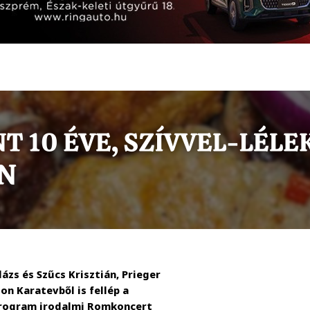
ázs és Szűcs Krisztián, Prieger
on Karatevből is fellép a
program irodalmi Romkoncert