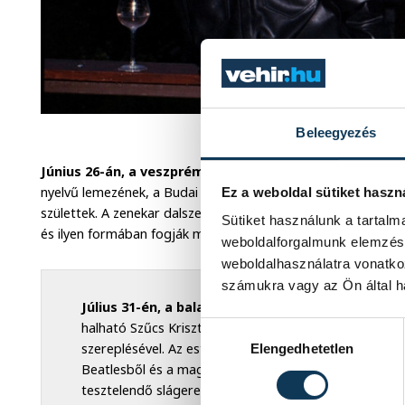
Ivan & The
Beleegyezés
Június 26-án, a veszprémi Margit-romoknál az Ivan & 
nyelvű lemezének, a Budai Popnak a dalait. A lemezen hallh
Ez a weboldal sütiket haszn
születtek. A zenekar dalszerző párosa, Balla Máté és Vitáris
Sütiket használunk a tartal
és ilyen formában fogják megmutatni őket, az album elejétől
weboldalforgalmunk elemzésé
weboldalhasználatra vonatko
számukra vagy az Ön által ha
Július 31-én, a balatoncsicsói Szent Balázs tem
halható Szűcs Krisztián zenész (HS7, Budapest Bár) és
Hozzájárulás kiválasztása
szereplésével. Az est forrása a két alkotó közös máni
Elengedhetetlen
Beatlesből és a magyar kabaréból. Közös dalok, tinéd
tesztelendő slágerek, háború és béke, jelenetek, új s