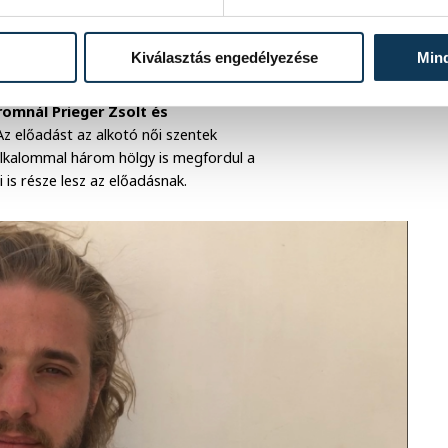
lokk, ami után szem nem marad
Kiválasztás engedélyezése
Min
omnál Prieger Zsolt és
 Az előadást az alkotó női szentek
z alkalommal három hölgy is megfordul a
is része lesz az előadásnak.