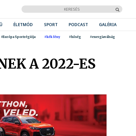
Ű
ÉLETMÓD
SPORT
PODCAST
GALÉRIA
#Európa Sportrégiója
#kék fény
#hőség
#energiaválság
EK A 2022-ES