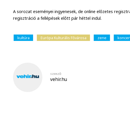
A sorozat eseményei ingyenesek, de online előzetes regiszt
regisztráció a fellépések előtt pár héttel indul.
kultúra
Európa Kulturális Fővárosa
zene
koncer
SZERZŐ
vehir.hu