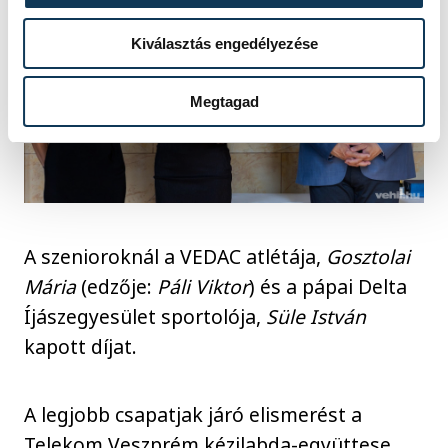
Kiválasztás engedélyezése
Megtagad
A szenioroknál a VEDAC atlétája,
Gosztolai
Mária
(edzője:
Páli Viktor
) és a pápai Delta
Íjászegyesület sportolója,
Süle István
kapott díjat.
A legjobb csapatjak járó elismerést a
Telekom Veszprém kézilabda-együttese