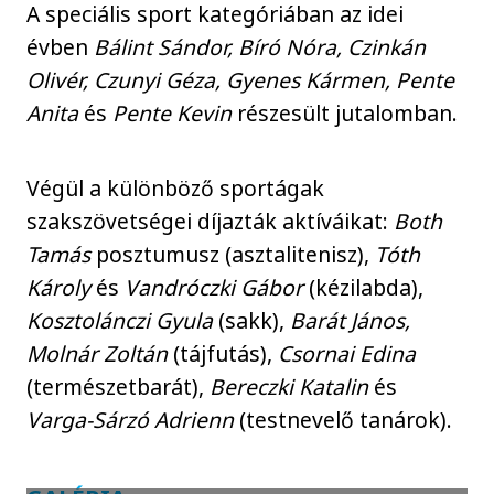
A speciális sport kategóriában az idei
évben
Bálint Sándor, Bíró Nóra, Czinkán
Olivér, Czunyi Géza, Gyenes Kármen, Pente
Anita
és
Pente Kevin
részesült jutalomban.
Végül a különböző sportágak
szakszövetségei díjazták aktíváikat:
Both
Tamás
posztumusz (asztalitenisz),
Tóth
Károly
és
Vandróczki Gábor
(kézilabda),
Kosztolánczi Gyula
(sakk),
Barát János,
Molnár Zoltán
(tájfutás),
Csornai Edina
(természetbarát),
Bereczki Katalin
és
Varga-Sárzó Adrienn
(testnevelő tanárok).