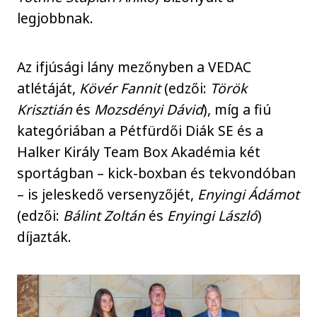
legjobbnak.
Az ifjúsági lány mezőnyben a VEDAC
atlétáját,
Kövér Fannit
(edzői:
Török
Krisztián
és
Mozsdényi Dávid
), míg a fiú
kategóriában a Pétfürdői Diák SE és a
Halker Király Team Box Akadémia két
sportágban – kick-boxban és tekvondóban
– is jeleskedő versenyzőjét,
Enyingi Ádámot
(edzői:
Bálint Zoltán
és
Enyingi László
)
díjazták.