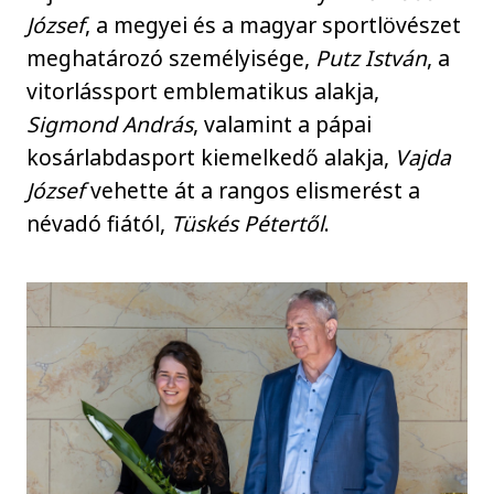
József
, a megyei és a magyar sportlövészet
meghatározó személyisége,
Putz István
, a
vitorlássport emblematikus alakja,
Sigmond András
, valamint a pápai
kosárlabdasport kiemelkedő alakja,
Vajda
József
vehette át a rangos elismerést a
névadó fiától,
Tüskés Pétertől
.