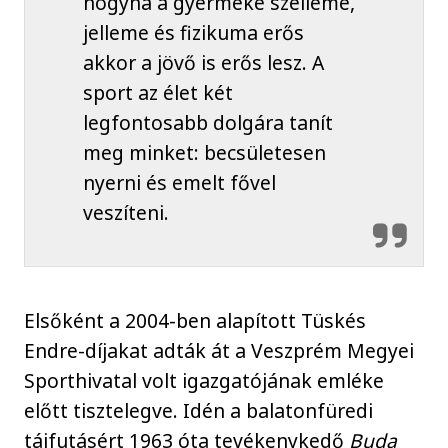
hogyha a gyermeke szelleme,
jelleme és fizikuma erős
akkor a jövő is erős lesz. A
sport az élet két
legfontosabb dolgára tanít
meg minket: becsületesen
nyerni és emelt fővel
veszíteni.
Elsőként a 2004-ben alapított Tüskés
Endre-díjakat adták át a Veszprém Megyei
Sporthivatal volt igazgatójának emléke
előtt tisztelegve. Idén a balatonfüredi
tájfutásért 1963 óta tevékenykedő
Buda