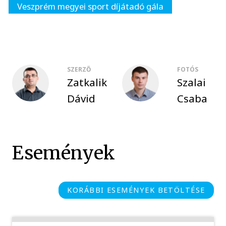
Veszprém megyei sport díjátadó gála
SZERZŐ
FOTÓS
Zatkalik
Szalai
Dávid
Csaba
Események
KORÁBBI ESEMÉNYEK BETÖLTÉSE