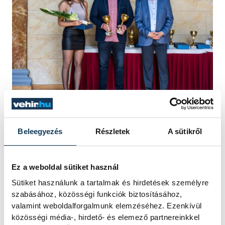
A juniorok között a Sportolj Velünk SE
Beleegyezés
Részletek
A sütikről
atlétája,
Varga Gréta Barbara
(edzője:
Tóthné Stupián Anikó) és klubtársa,
Ez a weboldal sütiket használ
Molnár Attila (edzője: Bartha László) lett
Sütiket használunk a tartalmak és hirdetések személyre
megyénk legjobbja.
szabásához, közösségi funkciók biztosításához,
valamint weboldalforgalmunk elemzéséhez. Ezenkívül
közösségi média-, hirdető- és elemező partnereinkkel