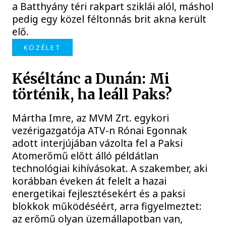
a Batthyány téri rakpart sziklái alól, máshol
pedig egy közel féltonnás brit akna került
elő.
KÖZÉLET
Késéltánc a Dunán: Mi
történik, ha leáll Paks?
Mártha Imre, az MVM Zrt. egykori
vezérigazgatója ATV-n Rónai Egonnak
adott interjújában vázolta fel a Paksi
Atomerőmű előtt álló példátlan
technológiai kihívásokat. A szakember, aki
korábban éveken át felelt a hazai
energetikai fejlesztésekért és a paksi
blokkok működéséért, arra figyelmeztet:
az erőmű olyan üzemállapotban van,