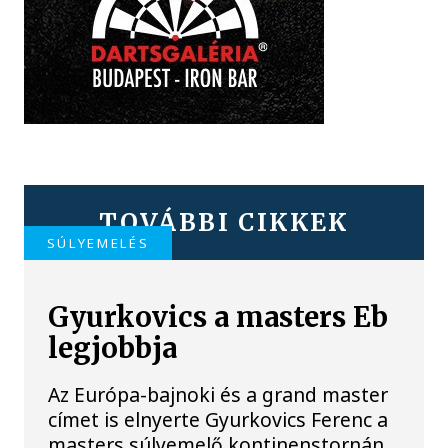
TOVÁBBI CIKKEK
SÚLYEMELÉS
Gyurkovics a masters Eb
legjobbja
Az Európa-bajnoki és a grand master
címet is elnyerte Gyurkovics Ferenc a
masters súlyemelő kontinenstornán.