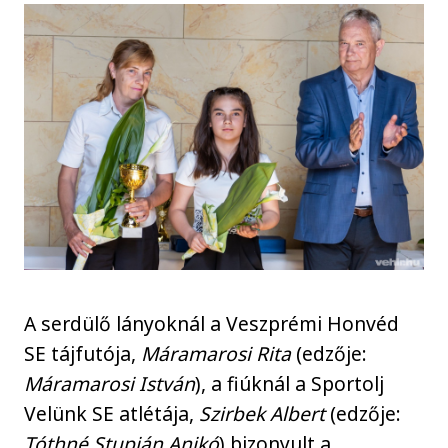
A serdülő lányoknál a Veszprémi Honvéd
SE tájfutója,
Máramarosi Rita
(edzője:
Máramarosi István
), a fiúknál a Sportolj
Velünk SE atlétája,
Szirbek Albert
(edzője:
Tóthné Stupián Anikó
) bizonyult a