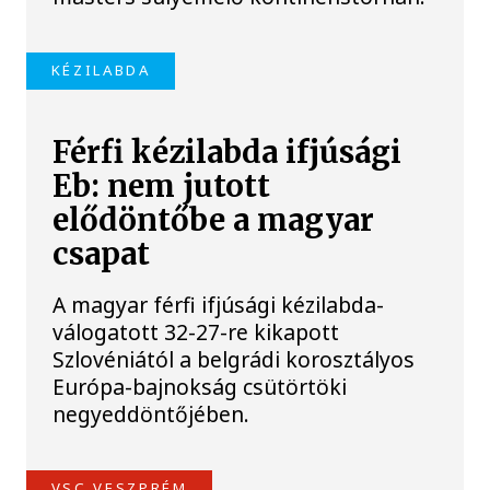
KÉZILABDA
Férfi kézilabda ifjúsági
Eb: nem jutott
elődöntőbe a magyar
csapat
A magyar férfi ifjúsági kézilabda-
válogatott 32-27-re kikapott
Szlovéniától a belgrádi korosztályos
Európa-bajnokság csütörtöki
negyeddöntőjében.
VSC VESZPRÉM