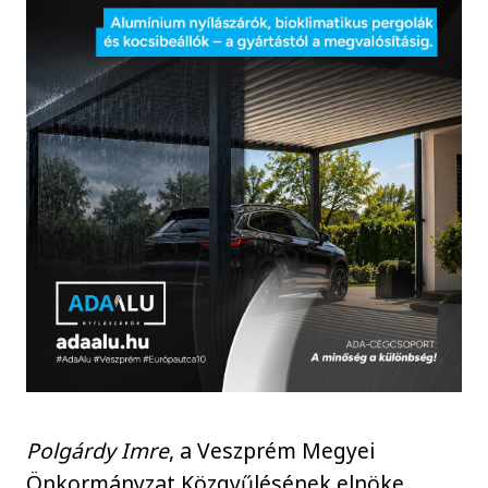
Polgárdy Imre
, a Veszprém Megyei
Önkormányzat Közgyűlésének elnöke