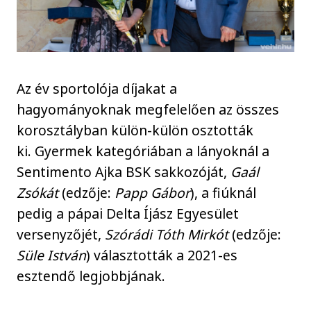
Az év sportolója díjakat a
hagyományoknak megfelelően az összes
korosztályban külön-külön osztották
ki. Gyermek kategóriában a lányoknál a
Sentimento Ajka BSK sakkozóját,
Gaál
Zsókát
(edzője:
Papp Gábor
), a fiúknál
pedig a pápai Delta Íjász Egyesület
versenyzőjét,
Szórádi Tóth Mirkót
(edzője:
Süle István
) választották a 2021-es
esztendő legjobbjának.