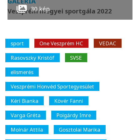
GALÉRIA
30 kép
Veszprém megyei sportgála 2022
sport
One Veszprém HC
VEDAC
Rasovszky Kristóf
SVSE
elismerés
Veszprémi Honvéd Sportegyesület
Kéri Bianka
Kövér Fanni
Varga Gréta
Polgárdy Imre
Molnár Attila
Gosztolai Marika