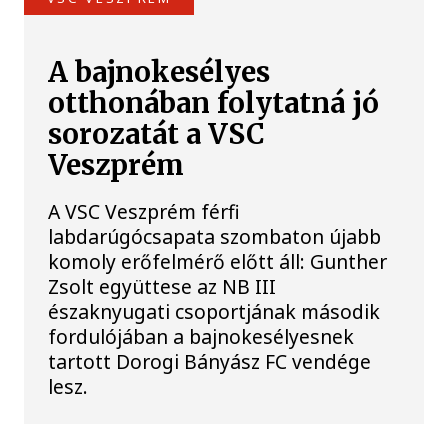
A bajnokesélyes
otthonában folytatná jó
sorozatát a VSC
Veszprém
A VSC Veszprém férfi
labdarúgócsapata szombaton újabb
komoly erőfelmérő előtt áll: Gunther
Zsolt együttese az NB III
északnyugati csoportjának második
fordulójában a bajnokesélyesnek
tartott Dorogi Bányász FC vendége
lesz.