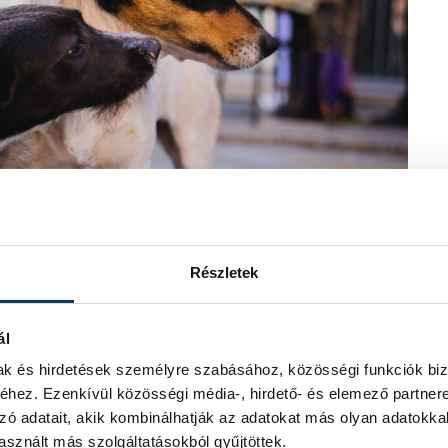
Részletek
ál
mak és hirdetések személyre szabásához, közösségi funkciók biz
hez. Ezenkívül közösségi média-, hirdető- és elemező partner
zó adatait, akik kombinálhatják az adatokat más olyan adatokka
eget a Vackoló Állatvédő Egyesület és
sznált más szolgáltatásokból gyűjtöttek.