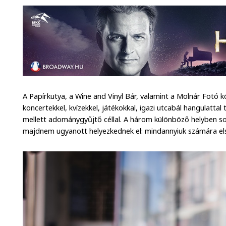
A Papírkutya, a Wine and Vinyl Bár, valamint a Molnár Fotó
koncertekkel, kvízekkel, játékokkal, igazi utcabál hangulattal
mellett adománygyűjtő céllal. A három különböző helyben sok
majdnem ugyanott helyezkednek el: mindannyiuk számára els