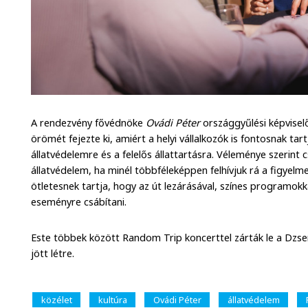
A rendezvény fővédnöke
Ovádi Péter
országgyűlési képviselő,
örömét fejezte ki, amiért a helyi vállalkozók is fontosnak tart
állatvédelemre és a felelős állattartásra. Véleménye szerint 
állatvédelem, ha minél többféleképpen felhívjuk rá a figyelm
ötletesnek tartja, hogy az út lezárásával, színes programok
eseményre csábítani.
Este többek között Random Trip koncerttel zárták le a Dzs
jött létre.
közélet
kultúra
Ovádi Péter
állatvédelem