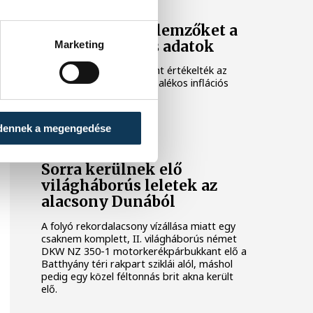
Meglepték az elemzőket a
júliusi inflációs adatok
Marketing
Hatalmas meglepetésként értékelték az
elemzők a júliusi, 1,2 százalékos inflációs
adatot.
dennek a megengedése
KÖZÉLET
Sorra kerülnek elő
világháborús leletek az
alacsony Dunából
A folyó rekordalacsony vízállása miatt egy
csaknem komplett, II. világháborús német
DKW NZ 350-1 motorkerékpárbukkant elő a
Batthyány téri rakpart sziklái alól, máshol
pedig egy közel féltonnás brit akna került
elő.