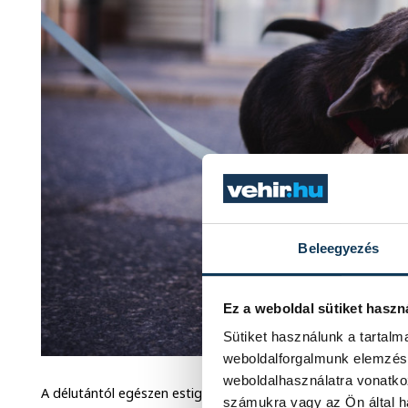
Beleegyezés
Ez a weboldal sütiket haszn
Sütiket használunk a tartal
weboldalforgalmunk elemzésé
weboldalhasználatra vonatko
A délutántól egészen estig tartó rendezvényből befolyt össz
számukra vagy az Ön által ha