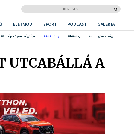
Ű
ÉLETMÓD
SPORT
PODCAST
GALÉRIA
#Európa Sportrégiója
#kék fény
#hőség
#energiaválság
T UTCABÁLLÁ A