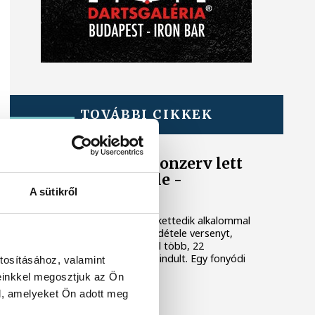
TOVÁBBI CIKKEK
BALATON
Egy furcsa halkonzerv lett
az Év Strandétele -
A sütikről
mutatjuk!
A Balatoni Kör idén tizenkettedik alkalommal
hirdette meg az év strandétele versenyt,
amelyre minden eddiginél több, 22
vendéglátóhely 44 étellel indult. Egy fonyódi
tosításához, valamint
hely nyert...
einkkel megosztjuk az Ön
l, amelyeket Ön adott meg
KÖZÉLET