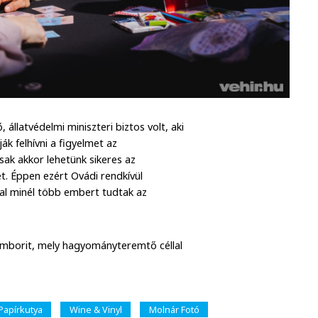
 állatvédelmi miniszteri biztos volt, aki
ják felhívni a figyelmet az
csak akkor lehetünk sikeres az
et. Éppen ezért Ovádi rendkívül
kal minél több embert tudtak az
emborit, mely hagyományteremtő céllal
Papírkutya
Wine & Vinyl
Molnár Fotó