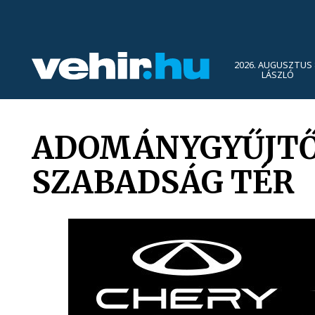
2026. AUGUSZTUS 
LÁSZLÓ
ADOMÁNYGYŰJTŐ 
SZABADSÁG TÉR