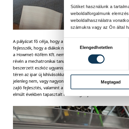
Sütiket használunk a tartal
weboldalforgalmunk elemzésé
weboldalhasználatra vonatko
számukra vagy az Ön által ha
Hozzájárulás kiválasztása
A pályázat fő célja, hogy a természettudományi és mérnöki 
Elengedhetetlen
fejlesszék, hogy a diákok naprakész tudással hagyják el az 
a Howmet-Köfém Kft. nemesvámosi gyárigazgatója. Hozzáte
révén a mechatronikai tanulmányokat az IT-val, számítástechn
beszerzett eszköz ugyanis programozható, valamint távolról 
téren az ipar új kihívásokkal szembesült a koronavírus révén
jelenleg nem, vagy nagyon nehézkesen lehet home office-ból
Megtagad
zajló fejlesztés, valamint a fiatalok felkészítése az efféle t
elmúlt években tapasztalt nehézségek jövőbeli kezelését.