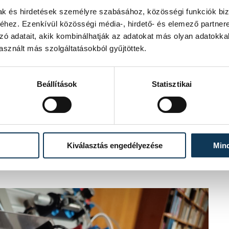
mak és hirdetések személyre szabásához, közösségi funkciók biz
hez. Ezenkívül közösségi média-, hirdető- és elemező partner
zó adatait, akik kombinálhatják az adatokat más olyan adatokka
sznált más szolgáltatásokból gyűjtöttek.
pályán tanuló leendő kollégák oktatását
Beállítások
Statisztikai
oktatást – magyarázta el Sámpár Zoltán,
tte: a most beszerzett PLC-eszköz
ikai területtel is összeköthetik, a
is elérhető és vezérelhető. Ezen a
, a gyártástechnikai eszközöket ugyanis
 üzemeltetni, így az ebbe az irányba
Kiválasztás engedélyezése
Min
echnológiák kezelésére megkönnyítheti az