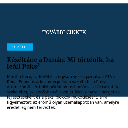
TOVÁBBI CIKKEK
KÖZÉLET
Késéltánc a Dunán: Mi történik, ha
leáll Paks?
Mártha Imre, az MVM Zrt. egykori vezérigazgatója ATV-n
Rónai Egonnak adott interjújában vázolta fel a Paksi
Atomerőmű előtt álló példátlan technológiai kihívásokat. A
szakember, aki korábban éveken át felelt a hazai energetikai
fejlesztésekért és a paksi blokkok működéséért, arra
figyelmeztet: az erőmű olyan üzemállapotban van, amelyre
eredetileg nem tervezték.