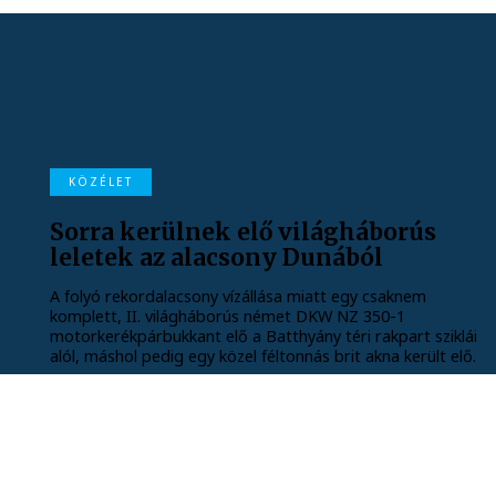
KÖZÉLET
Sorra kerülnek elő világháborús
leletek az alacsony Dunából
A folyó rekordalacsony vízállása miatt egy csaknem
komplett, II. világháborús német DKW NZ 350-1
motorkerékpárbukkant elő a Batthyány téri rakpart sziklái
alól, máshol pedig egy közel féltonnás brit akna került elő.