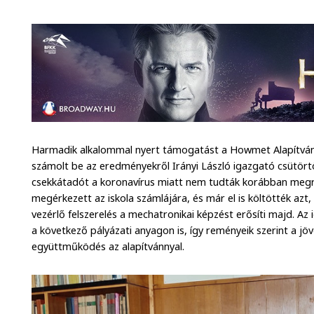
Harmadik alkalommal nyert támogatást a Howmet Alapítvány
számolt be az eredményekről Irányi László igazgató csütört
csekkátadót a koronavírus miatt nem tudták korábban meg
megérkezett az iskola számlájára, és már el is költötték azt
vezérlő felszerelés a mechatronikai képzést erősíti majd. Az
a következő pályázati anyagon is, így reményeik szerint a jö
együttműködés az alapítvánnyal.