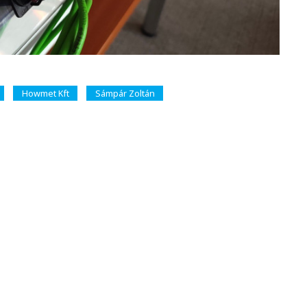
Howmet Kft
Sámpár Zoltán