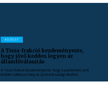
KÖZÉLET
A Tisza-frakció kezdeményezte,
hogy jövő kedden legyen az
államfőválasztás
A Tisza-frakció kezdeményezte, hogy a parlament jövő
kedden válassza meg az új köztársasági elnököt.