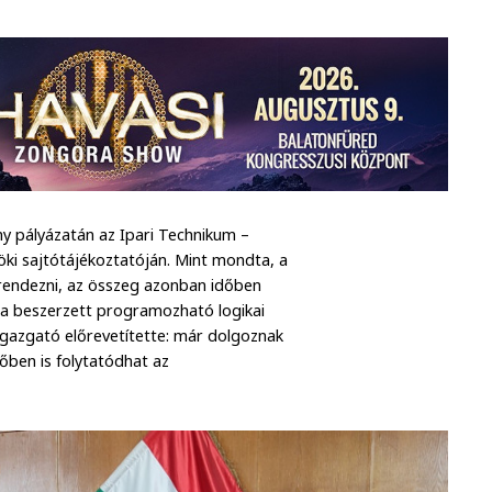
 pályázatán az Ipari Technikum –
öki sajtótájékoztatóján. Mint mondta, a
rendezni, az összeg azonban időben
, a beszerzett programozható logikai
 igazgató előrevetítette: már dolgoznak
vőben is folytatódhat az