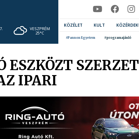
KÖZÉLET
KULT
KÖZÉRDEK
VESZPRÉM
7.
25°C
#Pannon Egyetem
#programajánló
ESZKÖZT SZERZETT
Z IPARI