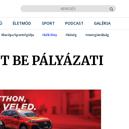
Ű
ÉLETMÓD
SPORT
PODCAST
GALÉRIA
#Európa Sportrégiója
#kék fény
#hőség
#energiaválság
 BE PÁLYÁZATI