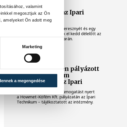
tosításához, valamint
Fákat ültettek az Ipari
einkkel megosztjuk az Ön
udvarán
l, amelyeket Ön adott meg
Három fát – két japán cseresznyét és egy
kislevelű hársot – ültettek el kedd délelőtt az
Ipari Technikum első udvarán.
Marketing
KÖZÉLET
Idén is sikeresen pályázott
a Howmet-Köfém
dennek a megengedése
támogatására az Ipari
Huszonötezer dolláros támogatást nyert
a Howmet-Köfém Kft. pályázatán az Ipari
Technikum – tájékoztatott az intézmény.