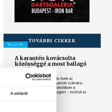
TOVÁBBI CIKKEK
BALLAGÁS
A karantén kovácsolta
közösséggé a most ballagó
osztályokat
Véget értek a középiskolás évek az
érettségire készülő évfolyamok számára.
Szerdán több veszprémi iskolában is
megrendezték már a ballagást – ezúttal az
A sütikről
Ipariban jártunk.
FAÜLTETÉS