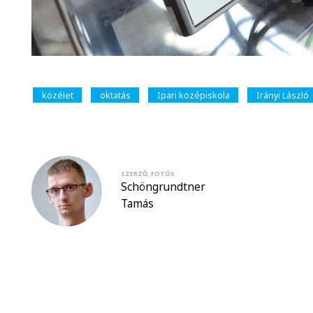
közélet
oktatás
Ipari középiskola
Irányi László
SZERZŐ, FOTÓS
Schöngrundtner
Tamás