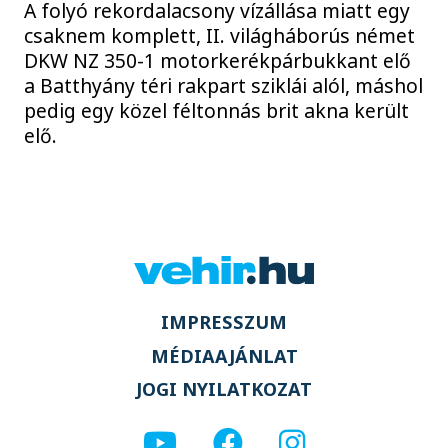
A folyó rekordalacsony vízállása miatt egy
csaknem komplett, II. világháborús német
DKW NZ 350-1 motorkerékpárbukkant elő
a Batthyány téri rakpart sziklái alól, máshol
pedig egy közel féltonnás brit akna került
elő.
IMPRESSZUM
MÉDIAAJÁNLAT
JOGI NYILATKOZAT