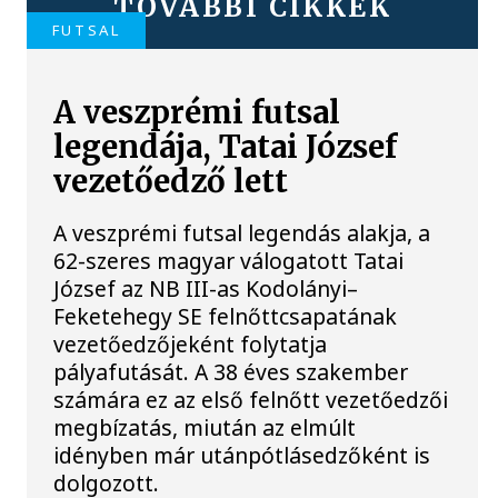
TOVÁBBI CIKKEK
FUTSAL
A veszprémi futsal
legendája, Tatai József
vezetőedző lett
A veszprémi futsal legendás alakja, a
62-szeres magyar válogatott Tatai
József az NB III-as Kodolányi–
Feketehegy SE felnőttcsapatának
vezetőedzőjeként folytatja
pályafutását. A 38 éves szakember
számára ez az első felnőtt vezetőedzői
megbízatás, miután az elmúlt
idényben már utánpótlásedzőként is
dolgozott.