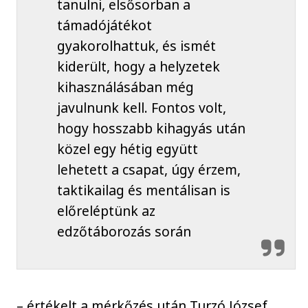
tanulni, elsősorban a
támadójátékot
gyakorolhattuk, és ismét
kiderült, hogy a helyzetek
kihasználásában még
javulnunk kell. Fontos volt,
hogy hosszabb kihagyás után
közel egy hétig együtt
lehetett a csapat, úgy érzem,
taktikailag és mentálisan is
előreléptünk az
edzőtáborozás során
– értékelt a mérkőzés után Turzó József