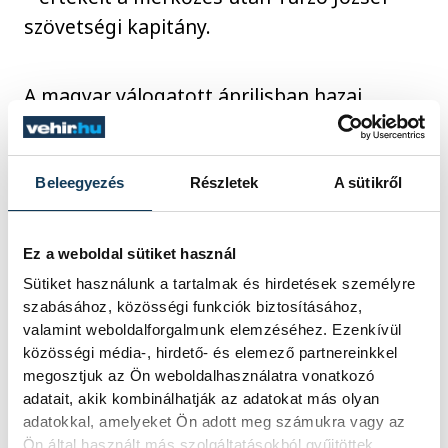
szövetségi kapitány.
A magyar válogatott áprilisban hazai
pályán, a szerbek ellen játszik két
felkészülési mérkőzést.
Beleegyezés
Részletek
A sütikről
Férfi futsal felkészülési
Ez a weboldal sütiket használ
mérkőzés:
Sütiket használunk a tartalmak és hirdetések személyre
Magyarország–San Marino 8-2
szabásához, közösségi funkciók biztosításához,
(3-1)
valamint weboldalforgalmunk elemzéséhez. Ezenkívül
közösségi média-, hirdető- és elemező partnereinkkel
Magyarország
: Spandler Mátyás
megosztjuk az Ön weboldalhasználatra vonatkozó
– Rábl János, Harnisch Ákos,
adatait, akik kombinálhatják az adatokat más olyan
Hajmási, Dróth
adatokkal, amelyeket Ön adott meg számukra vagy az
Ön által használt más szolgáltatásokból gyűjtöttek.