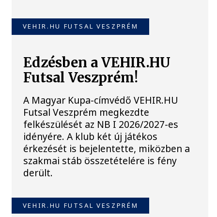
VEHIR.HU FUTSAL VESZPRÉM
Edzésben a VEHIR.HU
Futsal Veszprém!
A Magyar Kupa-címvédő VEHIR.HU
Futsal Veszprém megkezdte
felkészülését az NB I 2026/2027-es
idényére. A klub két új játékos
érkezését is bejelentette, miközben a
szakmai stáb összetételére is fény
derült.
VEHIR.HU FUTSAL VESZPRÉM