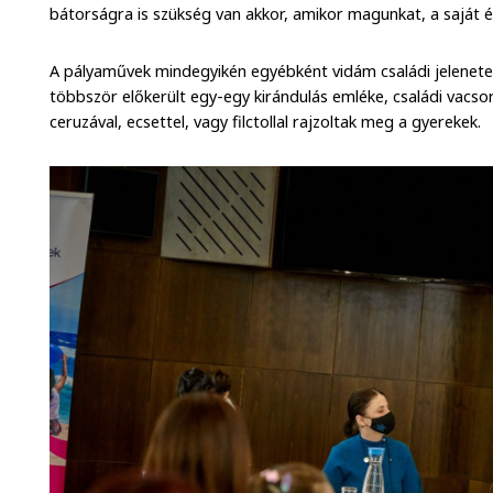
bátorságra is szükség van akkor, amikor magunkat, a saját él
A pályaművek mindegyikén egyébként vidám családi jelenet
többször előkerült egy-egy kirándulás emléke, családi vacso
ceruzával, ecsettel, vagy filctollal rajzoltak meg a gyerekek.