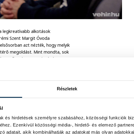
a legkreatívabb alkotások
prémi Szent Margit Óvoda
 elsősorban azt nézték, hogy melyik
eltérő megoldást. Mint mondta, sok
hívta a figyelmet arra is, érdemes
szen a kisgyermekek rajzai
Részletek
ál
mak és hirdetések személyre szabásához, közösségi funkciók biz
hez. Ezenkívül közösségi média-, hirdető- és elemező partner
zó adatait, akik kombinálhatják az adatokat más olyan adatokka