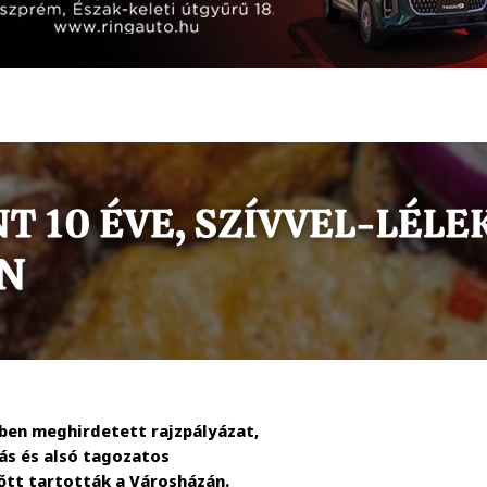
ben meghirdetett rajzpályázat,
ás és alsó tagozatos
őtt tartották a Városházán.