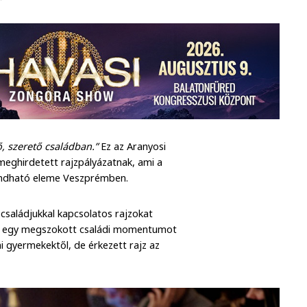
, szerető családban.”
Ez az Aranyosi
 meghirdetett rajzpályázatnak, ami a
ndható eleme Veszprémben.
családjukkal kapcsolatos rajzokat
etve egy megszokott családi momentumot
i gyermekektől, de érkezett rajz az