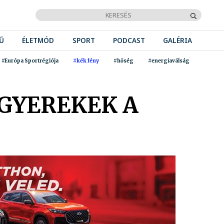
Ű
ÉLETMÓD
SPORT
PODCAST
GALÉRIA
#Európa Sportrégiója
#kék fény
#hőség
#energiaválság
 GYEREKEK A