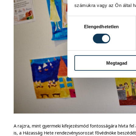
számukra vagy az Ön által ha
Hozzájárulás kiválasztása
Elengedhetetlen
Megtagad
A rajzra, mint gyermeki kifejezésmód fontosságára hívta fel
is, a Házasság Hete rendezvénysorozat fővédnöke beszédébe