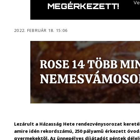
2022. FEBRUÁR 18. 15:06
Lezárult a Házasság Hete rendezvénysorozat kereté
amire idén rekordszámú, 250 pályamű érkezett óvod
gyermekektől. Az ünnepélyes díjátadót péntek délel