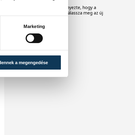
A Tisza-frakció kezdeményezte, hogy a
parlament jövő kedden válassza meg az új
köztársasági elnököt.
Marketing
dennek a megengedése