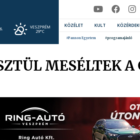
KÖZÉLET
KULT
KÖZÉRDEK
VESZPRÉM
6.
29°C
#Pannon Egyetem
#programajánló
SZTÜL MESÉLTEK A