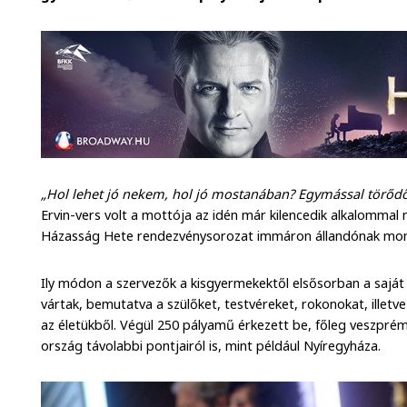
„Hol lehet jó nekem, hol jó mostanában? Egymással törődő
Ervin-vers volt a mottója az idén már kilencedik alkalommal
Házasság Hete rendezvénysorozat immáron állandónak mo
Ily módon a szervezők a kisgyermekektől elsősorban a saját 
vártak, bemutatva a szülőket, testvéreket, rokonokat, ill
az életükből. Végül 250 pályamű érkezett be, főleg veszprém
ország távolabbi pontjairól is, mint például Nyíregyháza.