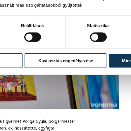
sznált más szolgáltatásokból gyűjtöttek.
Beállítások
Statisztikai
Kiválasztás engedélyezése
Min
 a figyelmet Porga Gyula, polgármester
n, aki hozzátette, egyfajta