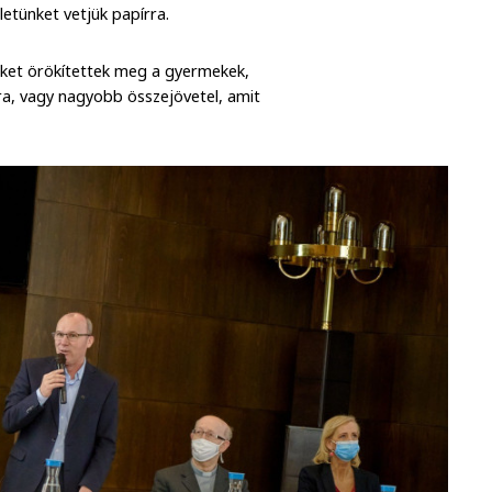
etünket vetjük papírra.
eket örökítettek meg a gyermekek,
ra, vagy nagyobb összejövetel, amit