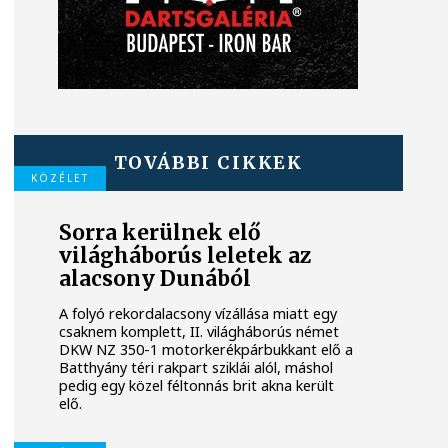
TOVÁBBI CIKKEK
KÖZÉLET
Sorra kerülnek elő
világháborús leletek az
alacsony Dunából
A folyó rekordalacsony vízállása miatt egy
csaknem komplett, II. világháborús német
DKW NZ 350-1 motorkerékpárbukkant elő a
Batthyány téri rakpart sziklái alól, máshol
pedig egy közel féltonnás brit akna került
elő.