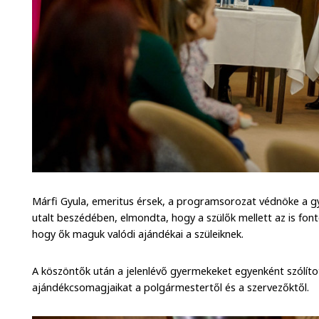
Márfi Gyula, emeritus érsek, a programsorozat védnöke a g
utalt beszédében, elmondta, hogy a szülők mellett az is font
hogy ők maguk valódi ajándékai a szüleiknek.
A köszöntők után a jelenlévő gyermekeket egyenként szólítot
ajándékcsomagjaikat a polgármestertől és a szervezőktől.