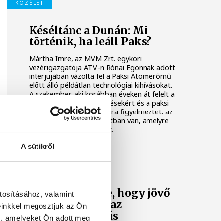
KÖZÉLET
Késéltánc a Dunán: Mi
történik, ha leáll Paks?
Mártha Imre, az MVM Zrt. egykori
vezérigazgatója ATV-n Rónai Egonnak adott
interjújában vázolta fel a Paksi Atomerőmű
előtt álló példátlan technológiai kihívásokat.
A szakember, aki korábban éveken át felelt a
hazai energetikai fejlesztésekért és a paksi
blokkok működéséért, arra figyelmeztet: az
erőmű olyan üzemállapotban van, amelyre
eredetileg nem tervezték.
A sütikről
KÖZÉLET
A Tisza-frakció
kezdeményezte, hogy jövő
tosításához, valamint
kedden legyen az
einkkel megosztjuk az Ön
államfőválasztás
l, amelyeket Ön adott meg