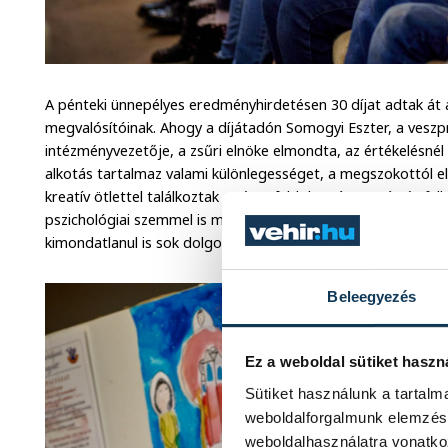
A pénteki ünnepélyes eredményhirdetésen 30 díjat adtak át 
megvalósítóinak. Ahogy a díjátadón Somogyi Eszter, a vesz
intézményvezetője, a zsűri elnöke elmondta, az értékelésnél
alkotás tartalmaz valami különlegességet, a megszokottól 
kreatív ötlettel találkoztak a téma feldolgozása során és fel
pszichológiai szemmel is megnézni ezeket az alkotásokat, hi
kimondatlanul is sok dolgot elárulnak a családjukról.
Beleegyezés
Ez a weboldal sütiket haszn
Sütiket használunk a tartal
weboldalforgalmunk elemzésé
weboldalhasználatra vonatko