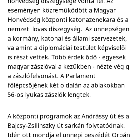
honvédség díszegysége vonta fel. Az
eseményen közreműködött a Magyar
Honvédség központi katonazenekara és a
nemzeti lovas díszegység. Az ünnepségen
a kormány, katonai és állami szervezetek,
valamint a diplomáciai testület képviselői
is részt vettek. Több érdeklődő - egyesek
magyar zászlóval a kezükben - nézte végig
a zászlófelvonást. A Parlament
főlépcsőjének két oldalán az ablakokban
56-os lyukas zászlók lengtek.
A központi programok az Andrássy út és a
Bajcsy-Zsilinszky út sarkán folytatódnak.
Idén ott mondja el ünnepi beszédét Orbán