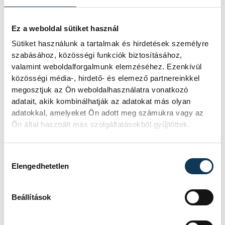
SZERZŐ
Ez a weboldal sütiket használ
vehir.hu
Sütiket használunk a tartalmak és hirdetések személyre
szabásához, közösségi funkciók biztosításához,
valamint weboldalforgalmunk elemzéséhez. Ezenkívül
közösségi média-, hirdető- és elemező partnereinkkel
megosztjuk az Ön weboldalhasználatra vonatkozó
adatait, akik kombinálhatják az adatokat más olyan
adatokkal, amelyeket Ön adott meg számukra vagy az
Ön által használt más szolgáltatásokból gyűjtöttek.
Hozzájárulás kiválasztása
Elengedhetetlen
Beállítások