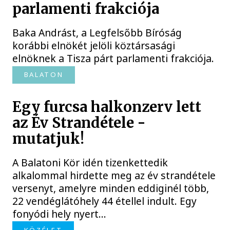
parlamenti frakciója
Baka Andrást, a Legfelsőbb Bíróság
korábbi elnökét jelöli köztársasági
elnöknek a Tisza párt parlamenti frakciója.
BALATON
Egy furcsa halkonzerv lett
az Év Strandétele -
mutatjuk!
A Balatoni Kör idén tizenkettedik
alkalommal hirdette meg az év strandétele
versenyt, amelyre minden eddiginél több,
22 vendéglátóhely 44 étellel indult. Egy
fonyódi hely nyert...
KÖZÉLET