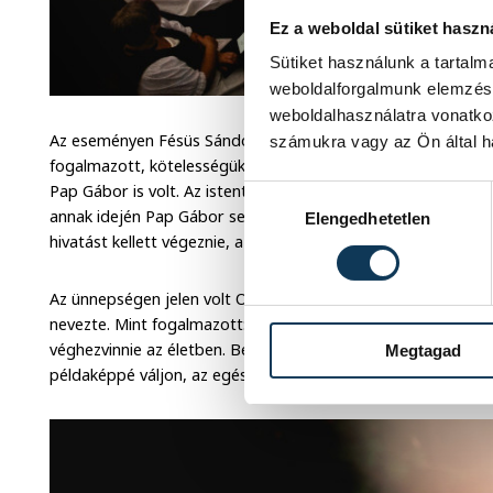
Ez a weboldal sütiket haszn
Sütiket használunk a tartal
weboldalforgalmunk elemzésé
weboldalhasználatra vonatko
Az eseményen Fésüs Sándor polgármster köszöntötte a falub
számukra vagy az Ön által ha
fogalmazott, kötelességüknek is érzik, hogy emlékezzenek a
Pap Gábor is volt. Az istentiszteleten Bikádi László lelkész 
Hozzájárulás kiválasztása
annak idején Pap Gábor sem készült a lelkészi pályára, de am
Elengedhetetlen
hivatást kellett végeznie, a legtökéletesebb módon csinálta,
Az ünnepségen jelen volt Ovádi Péter, országgyűlési képvisel
nevezte. Mint fogalmazott: "...aki példakép, annak nem elég
véghezvinnie az életben. Becsülhetjük a tettéért, tisztelhetjü
Megtagad
példaképpé váljon, az egész életét aszerint kell élnie, egészen