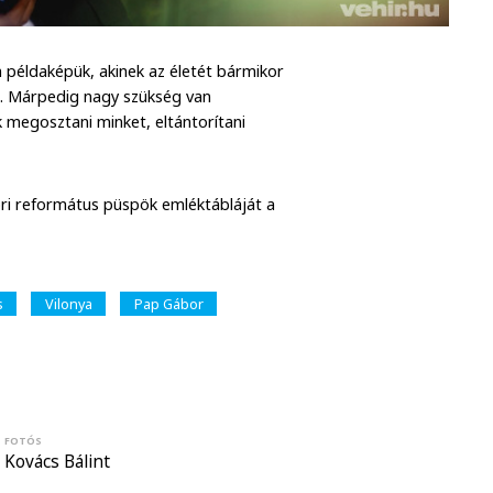
n példaképük, akinek az életét bármikor
en. Márpedig nagy szükség van
 megosztani minket, eltántorítani
ri református püspök emléktábláját a
s
Vilonya
Pap Gábor
FOTÓS
Kovács Bálint