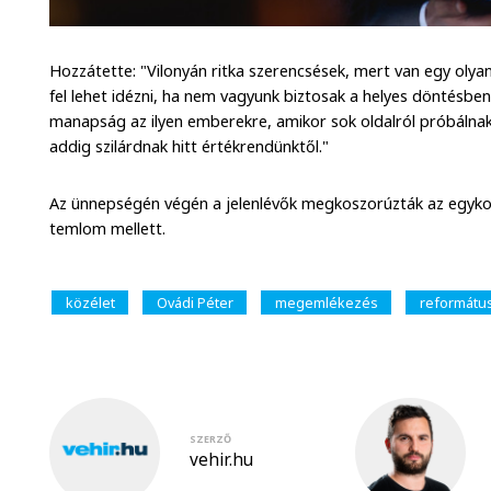
Hozzátette: "Vilonyán ritka szerencsések, mert van egy olya
fel lehet idézni, ha nem vagyunk biztosak a helyes döntésb
manapság az ilyen emberekre, amikor sok oldalról próbálnak
addig szilárdnak hitt értékrendünktől."
Az ünnepségén végén a jelenlévők megkoszorúzták az egyko
temlom mellett.
közélet
Ovádi Péter
megemlékezés
reformátu
SZERZŐ
vehir.hu