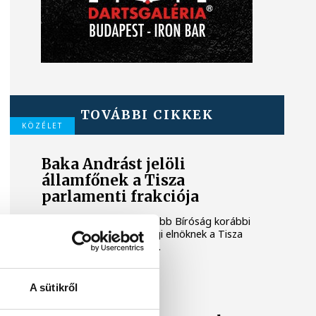
TOVÁBBI CIKKEK
KÖZÉLET
Baka Andrást jelöli
államfőnek a Tisza
parlamenti frakciója
Baka Andrást, a Legfelsőbb Bíróság korábbi
elnökét jelöli köztársasági elnöknek a Tisza
párt parlamenti frakciója.
BALATON
A sütikről