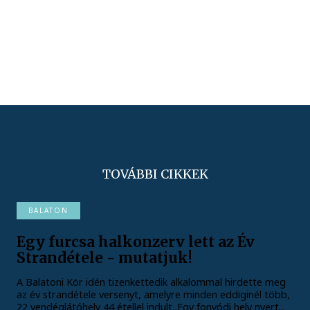
TOVÁBBI CIKKEK
BALATON
Egy furcsa halkonzerv lett az Év
Strandétele - mutatjuk!
A Balatoni Kör idén tizenkettedik alkalommal hirdette meg
az év strandétele versenyt, amelyre minden eddiginél több,
22 vendéglátóhely 44 étellel indult. Egy fonyódi hely nyert...