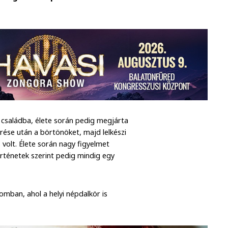
 családba, élete során pedig megjárta
ése után a börtönöket, majd lelkészi
 volt. Élete során nagy figyelmet
örténetek szerint pedig mindig egy
mban, ahol a helyi népdalkör is