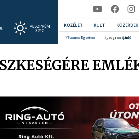
KÖZÉLET
KULT
KÖZÉRDEK
VESZPRÉM
8.
32°C
#Pannon Egyetem
#programajánló
ÜSZKESÉGÉRE EMLÉ