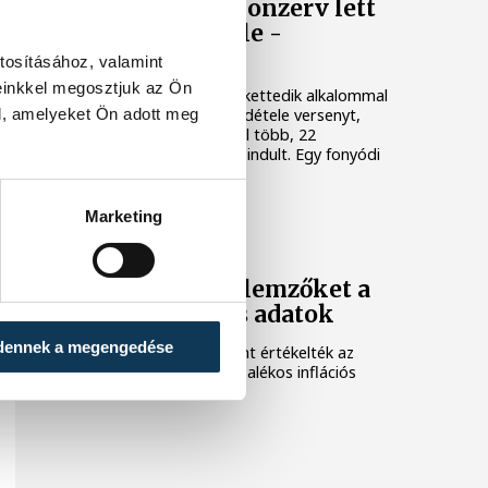
Egy furcsa halkonzerv lett
az Év Strandétele -
mutatjuk!
tosításához, valamint
einkkel megosztjuk az Ön
A Balatoni Kör idén tizenkettedik alkalommal
l, amelyeket Ön adott meg
hirdette meg az év strandétele versenyt,
amelyre minden eddiginél több, 22
vendéglátóhely 44 étellel indult. Egy fonyódi
hely nyert...
Marketing
KÖZÉLET
Meglepték az elemzőket a
júliusi inflációs adatok
dennek a megengedése
Hatalmas meglepetésként értékelték az
elemzők a júliusi, 1,2 százalékos inflációs
adatot.