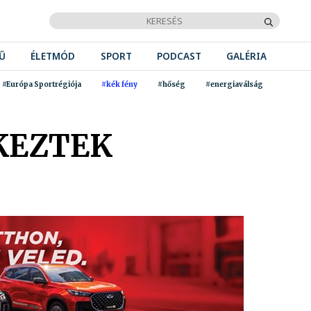
Ű
ÉLETMÓD
SPORT
PODCAST
GALÉRIA
#Európa Sportrégiója
#kék fény
#hőség
#energiaválság
KEZTEK