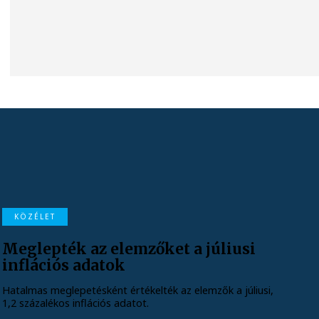
KÖZÉLET
Meglepték az elemzőket a júliusi
inflációs adatok
Hatalmas meglepetésként értékelték az elemzők a júliusi,
1,2 százalékos inflációs adatot.