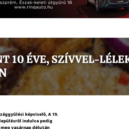
ággyűlési képviselő, A 19.
lepülésről indulva pedig
k meg vasárnap délután