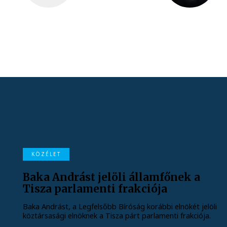
KÖZÉLET
Baka Andrást jelöli államfőnek a
Tisza parlamenti frakciója
Baka Andrást, a Legfelsőbb Bíróság korábbi elnökét jelöli
köztársasági elnöknek a Tisza párt parlamenti frakciója.