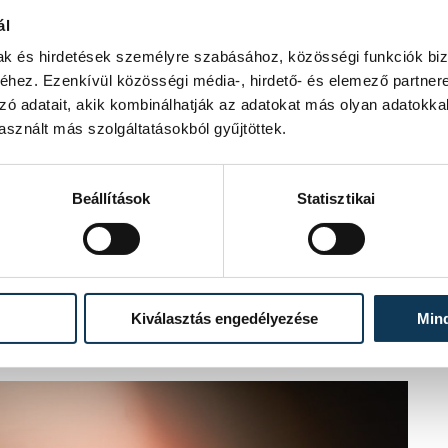
ál
mak és hirdetések személyre szabásához, közösségi funkciók biz
hez. Ezenkívül közösségi média-, hirdető- és elemező partner
zó adatait, akik kombinálhatják az adatokat más olyan adatokka
ól megjelenteket, aki úgy
sznált más szolgáltatásokból gyűjtöttek.
z oylan nagy elődökre, mint amilyen
mondott beszédet, aki felidézte, hogy
ikor a sors úgy hozta, hogy ezt a
Beállítások
Statisztikai
 ami ma is nagy tiszteletet érdemel.
ő is, aki Pap Gábort igazi példaképnek
 egy példaértékű cselekedetet
k az ereje miatt, de ahhoz, hogy valaki
Kiválasztás engedélyezése
Min
 haláláig."