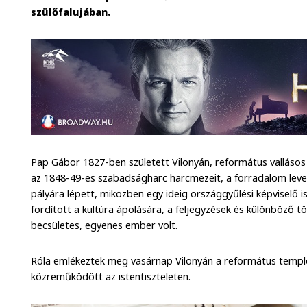
szülőfalujában.
Pap Gábor 1827-ben született Vilonyán, református vallásos
az 1848-49-es szabadságharc harcmezeit, a forradalom lever
pályára lépett, miközben egy ideig országgyűlési képviselő is
fordított a kultúra ápolására, a feljegyzések és különböző t
becsületes, egyenes ember volt.
Róla emlékeztek meg vasárnap Vilonyán a református templo
közreműködött az istentiszteleten.