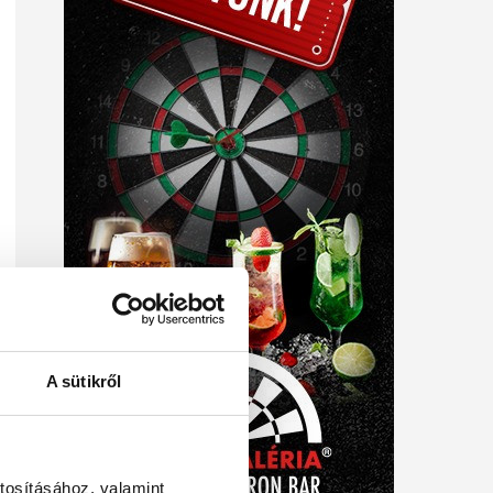
A sütikről
tosításához, valamint