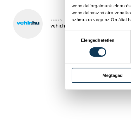
weboldalforgalmunk elemzésé
weboldalhasználatra vonatko
számukra vagy az Ön által ha
SZERZŐ
vehir.hu
Hozzájárulás kiválasztása
Elengedhetetlen
Megtagad