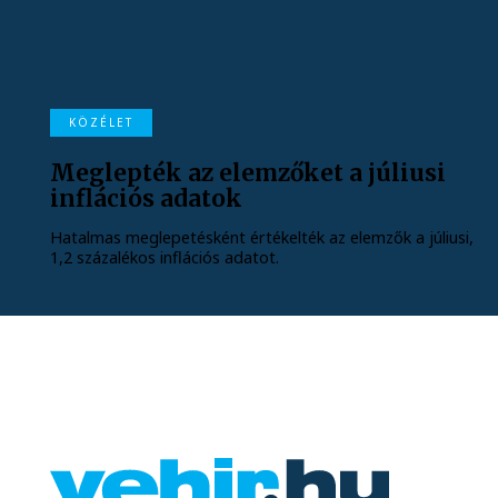
KÖZÉLET
Meglepték az elemzőket a júliusi
inflációs adatok
Hatalmas meglepetésként értékelték az elemzők a júliusi,
1,2 százalékos inflációs adatot.