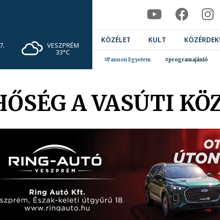
KÖZÉLET
KULT
KÖZÉRDEK
VESZPRÉM
7.
33°C
#Pannon Egyetem
#programajánló
 HŐSÉG A VASÚTI K