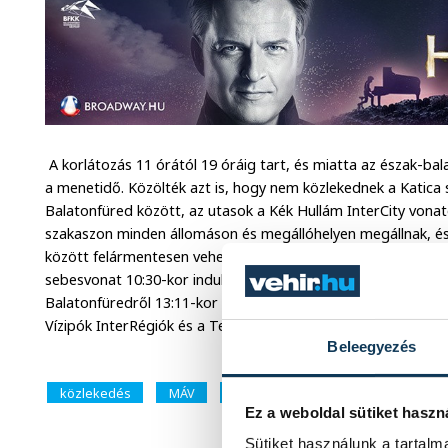
A korlátozás 11 órától 19 óráig tart, és miatta az észak-ba
a menetidő. Közölték azt is, hogy nem közlekednek a Katica
Balatonfüred között, az utasok a Kék Hullám InterCity vona
szakaszon minden állomáson és megállóhelyen megállnak, és
között felármentesen vehetők igénybe. Szerdán az első rövi
sebesvonat 10:30-kor indult a Déli pályaudvarról és csak Szé
Balatonfüredről 13:11-kor induló vonat pedig csak Székesfehé
Vízipók InterRégiók és a Tekergő expresszvonatok a teljes 
Beleegyezés
közlekedés
MÁV
vasút
vonat
Ez a weboldal sütiket haszn
Sütiket használunk a tartal