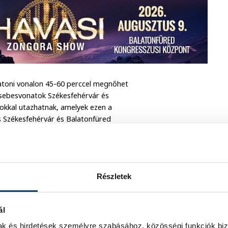
latoni vonalon 45-60 perccel megnőhet
 sebesvonatok Székesfehérvár és
tokkal utazhatnak, amelyek ezen a
 Székesfehérvár és Balatonfüred
debb útvonalon közlekedő Katica
kesfehérvárig közlekedik, az eredetileg
rvártól jár. A Kék Hullám InterCityk, a
útvonalon közlekednek.
Részletek
ál
mak és hirdetések személyre szabásához, közösségi funkciók biz