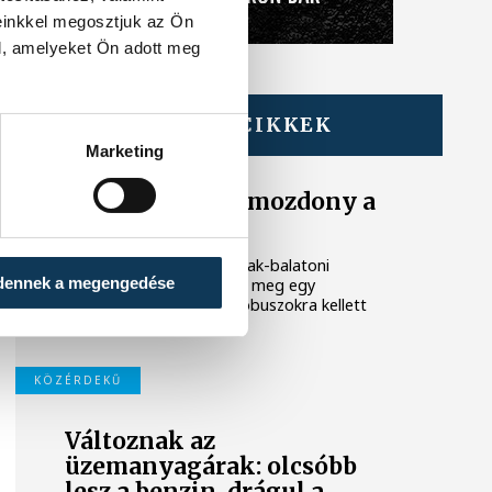
einkkel megosztjuk az Ön
l, amelyeket Ön adott meg
TOVÁBBI CIKKEK
KÖZLEKEDÉS
Marketing
Kigyulladt egy mozdony a
Balatonnál
Csütörtök délután az észak-balatoni
dennek a megengedése
vasútvonalon hibásodott meg egy
sebesvonat, emiatt pótlóbuszokra kellett
szállni az utasoknak.
KÖZÉRDEKŰ
Változnak az
üzemanyagárak: olcsóbb
lesz a benzin, drágul a