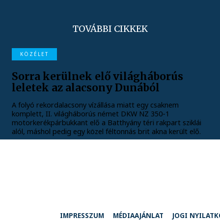
TOVÁBBI CIKKEK
KÖZÉLET
Sorra kerülnek elő világháborús
leletek az alacsony Dunából
A folyó rekordalacsony vízállása miatt egy csaknem
komplett, II. világháborús német DKW NZ 350-1
motorkerékpárbukkant elő a Batthyány téri rakpart sziklái
alól, máshol pedig egy közel féltonnás brit akna került elő.
IMPRESSZUM
MÉDIAAJÁNLAT
JOGI NYILAT