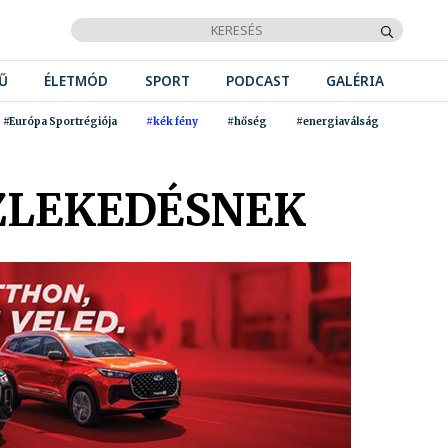
Ű
ÉLETMÓD
SPORT
PODCAST
GALÉRIA
#Európa Sportrégiója
#kék fény
#hőség
#energiaválság
ÖZLEKEDÉSNEK