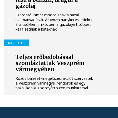
gázolaj
Szerdától ismét módosulnak a hazai
üzemanyagárak. A benzin nagykereskedelmi
ára csökken, miközben a gázolajért többet
kell fizetniük a kutaknak.
KÉK FÉNY
Teljes erőbedobással
szondáztattak Veszprém
vármegyében
Közös baleset-megelőzési akciót szerveztek
a Veszprém vármegyei rendőrök és egy
hazai ikonikus sörgyártó cég munkatársai.