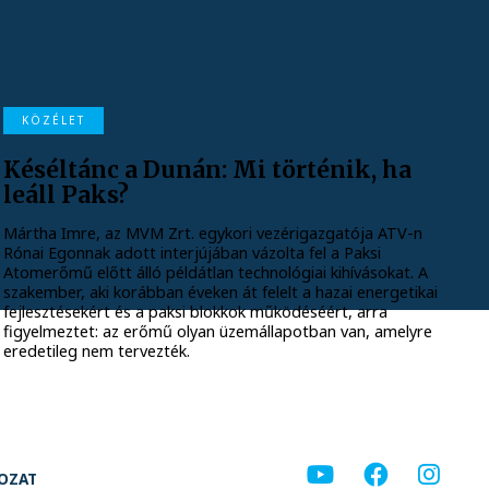
KÖZÉLET
Késéltánc a Dunán: Mi történik, ha
leáll Paks?
Mártha Imre, az MVM Zrt. egykori vezérigazgatója ATV-n
Rónai Egonnak adott interjújában vázolta fel a Paksi
Atomerőmű előtt álló példátlan technológiai kihívásokat. A
szakember, aki korábban éveken át felelt a hazai energetikai
fejlesztésekért és a paksi blokkok működéséért, arra
figyelmeztet: az erőmű olyan üzemállapotban van, amelyre
eredetileg nem tervezték.
KOZAT