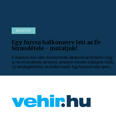
BALATON
Egy furcsa halkonzerv lett az Év
Strandétele - mutatjuk!
A Balatoni Kör idén tizenkettedik alkalommal hirdette meg
az év strandétele versenyt, amelyre minden eddiginél több,
22 vendéglátóhely 44 étellel indult. Egy fonyódi hely nyert...