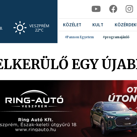
KÖZÉLET
KULT
KÖZÉRDEK
VESZPRÉM
8.
22°C
#Pannon Egyetem
#programajánló
 ELKERÜLŐ EGY ÚJA