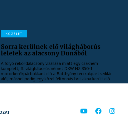
KÖZÉLET
Sorra kerülnek elő világháborús
leletek az alacsony Dunából
A folyó rekordalacsony vízállása miatt egy csaknem
komplett, II. világháborús német DKW NZ 350-1
motorkerékpárbukkant elő a Batthyány téri rakpart sziklái
alól, máshol pedig egy közel féltonnás brit akna került elő.
KOZAT