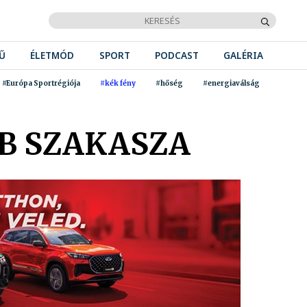
Ű
ÉLETMÓD
SPORT
PODCAST
GALÉRIA
#Európa Sportrégiója
#kék fény
#hőség
#energiaválság
BB SZAKASZA