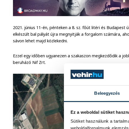
2021. június 11-én, pénteken a 8. sz. főút litéri és Budapes
elkészült bal pályát újra megnyitják a forgalom számára, aho
sávon lehet majd közlekedni.
Ezzel egy időben ugyanezen a szakaszon megkezdődik a jobb 
beruházó Nif Zrt.
Beleegyezés
Ez a weboldal sütiket haszn
Sütiket használunk a tartal
weboldalforgalmunk elemzésé