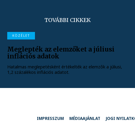
TOVÁBBI CIKKEK
KÖZÉLET
Meglepték az elemzőket a júliusi
inflációs adatok
Hatalmas meglepetésként értékelték az elemzők a júliusi,
1,2 százalékos inflációs adatot.
IMPRESSZUM
MÉDIAAJÁNLAT
JOGI NYILAT