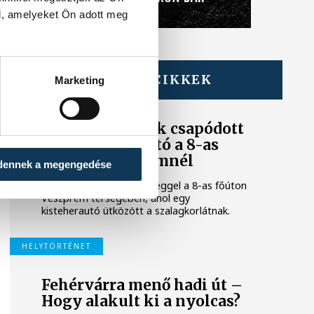
l, amelyeket Ön adott meg
TOVÁBBI CIKKEK
Marketing
KÉK FÉNY
Szalagkorlátnak csapódott
egy kisteherautó a 8-as
főúton Veszprémnél
dennek a megengedése
Baleset történt szerda reggel a 8-as főúton
Veszprém térségében, ahol egy
kisteherautó ütközött a szalagkorlátnak.
HELYTÖRTÉNET
Fehérvárra menő hadi út –
Hogy alakult ki a nyolcas?