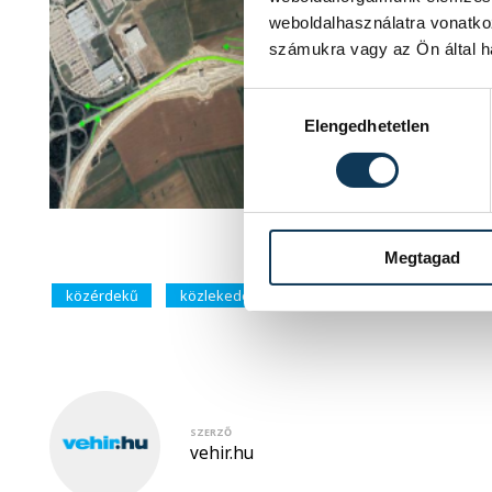
weboldalhasználatra vonatko
számukra vagy az Ön által ha
Hozzájárulás kiválasztása
Elengedhetetlen
kép: N
Megtagad
közérdekű
közlekedés
8-as út
SZERZŐ
vehir.hu