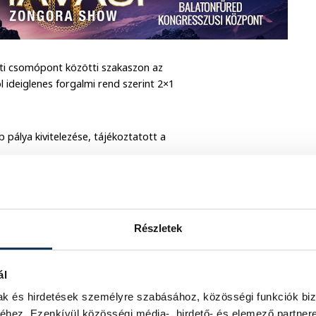
t úti csomópont közötti szakaszon az
l ideiglenes forgalmi rend szerint 2×1
pálya kivitelezése, tájékoztatott a
Részletek
ál
mak és hirdetések személyre szabásához, közösségi funkciók biz
hez. Ezenkívül közösségi média-, hirdető- és elemező partner