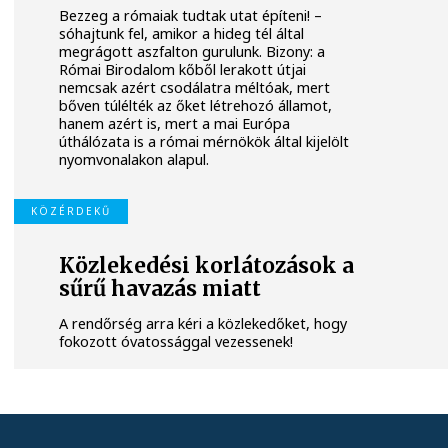
Bezzeg a rómaiak tudtak utat építeni! –
sóhajtunk fel, amikor a hideg tél által
megrágott aszfalton gurulunk. Bizony: a
Római Birodalom kőből lerakott útjai
nemcsak azért csodálatra méltóak, mert
bőven túlélték az őket létrehozó államot,
hanem azért is, mert a mai Európa
úthálózata is a római mérnökök által kijelölt
nyomvonalakon alapul.
KÖZÉRDEKŰ
Közlekedési korlátozások a
sűrű havazás miatt
A rendőrség arra kéri a közlekedőket, hogy
fokozott óvatossággal vezessenek!