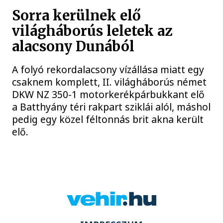
Sorra kerülnek elő
világháborús leletek az
alacsony Dunából
A folyó rekordalacsony vízállása miatt egy
csaknem komplett, II. világháborús német
DKW NZ 350-1 motorkerékpárbukkant elő
a Batthyány téri rakpart sziklái alól, máshol
pedig egy közel féltonnás brit akna került
elő.