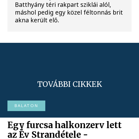
Batthyány téri rakpart sziklái alól,
máshol pedig egy közel féltonnás brit
akna került elő.
TOVÁBBI CIKKEK
BALATON
Egy furcsa halkonzerv lett
az Év Strandétele -