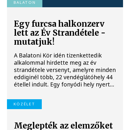
BALATON
Egy furcsa halkonzerv
lett az Év Strandétele -
mutatjuk!
A Balatoni Kör idén tizenkettedik
alkalommal hirdette meg az év
strandétele versenyt, amelyre minden
eddiginél több, 22 vendéglátóhely 44
étellel indult. Egy fonyódi hely nyert...
KÖZÉLET
Meglepték az elemzőket