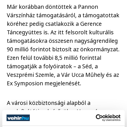
Már korábban döntöttek a Pannon
Várszínház támogatásáról, a támogatottak
köréhez pedig csatlakozik a Gerence
Táncegyüttes is. Az itt felsorolt kulturális
támogatásokra összesen nagyságrendileg
90 millió forintot biztosít az önkormányzat.
Ezen felül további 8,5 millió forinttal
támogatják a folyóiratok – a Séd, a
Veszprémi Szemle, a Vár Ucca Műhely és az
Ex Symposion megjelenését.
A városi közbiztonsági alapból a
gyulafirátóti polgárőrök, a Veszprém
Megyei Rendőrfőkapitányság, a Veszprém