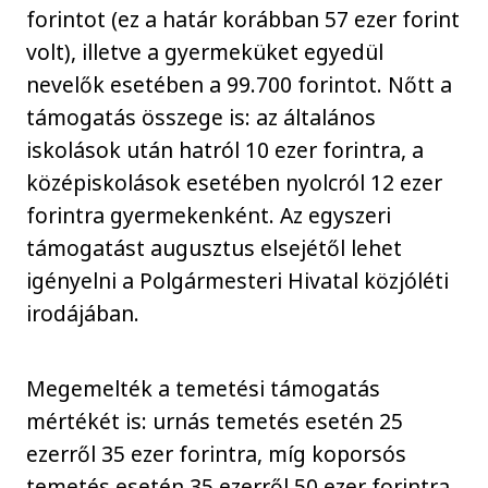
forintot (ez a határ korábban 57 ezer forint
volt), illetve a gyermeküket egyedül
nevelők esetében a 99.700 forintot. Nőtt a
támogatás összege is: az általános
iskolások után hatról 10 ezer forintra, a
középiskolások esetében nyolcról 12 ezer
forintra gyermekenként. Az egyszeri
támogatást augusztus elsejétől lehet
igényelni a Polgármesteri Hivatal közjóléti
irodájában.
Megemelték a temetési támogatás
mértékét is: urnás temetés esetén 25
ezerről 35 ezer forintra, míg koporsós
temetés esetén 35 ezerről 50 ezer forintra