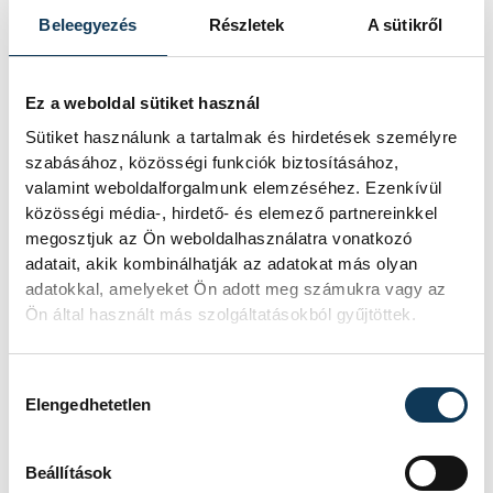
Megyei Katasztrófavédelmi Igazgatóság és
Beleegyezés
Részletek
A sütikről
a Magyar Máltai Szeretetszolgálat
részesül, összesen 3,5 millió forint
értékben.
Ez a weboldal sütiket használ
Sütiket használunk a tartalmak és hirdetések személyre
szabásához, közösségi funkciók biztosításához,
valamint weboldalforgalmunk elemzéséhez. Ezenkívül
közélet
kultúra
Porga Gyula
közösségi média-, hirdető- és elemező partnereinkkel
megosztjuk az Ön weboldalhasználatra vonatkozó
közgyűlés
költségvetés
adatait, akik kombinálhatják az adatokat más olyan
adatokkal, amelyeket Ön adott meg számukra vagy az
közbiztonság
szociális
Ön által használt más szolgáltatásokból gyűjtöttek.
Hozzájárulás kiválasztása
Elengedhetetlen
SZERZŐ
FOTÓS
Schöngrundtner
Domján
Beállítások