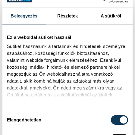
Beleegyezés
Részletek
A sütikről
SZERZŐ
vehir.hu
Ez a weboldal sütiket használ
Sütiket használunk a tartalmak és hirdetések személyre
szabásához, közösségi funkciók biztosításához,
valamint weboldalforgalmunk elemzéséhez. Ezenkívül
közösségi média-, hirdető- és elemező partnereinkkel
megosztjuk az Ön weboldalhasználatra vonatkozó
adatait, akik kombinálhatják az adatokat más olyan
adatokkal, amelyeket Ön adott meg számukra vagy az
Ön által használt más szolgáltatásokból gyűjtöttek.
Hozzájárulás kiválasztása
Elengedhetetlen