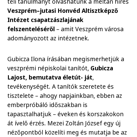
teli tanulmányt olvashatunk a méltán híres
Veszprém–jutasi Honvéd Altisztképző
Intézet csapatzászlajának
felszenteléséről
– amit Veszprém városa
adományozott az intézetnek.
Gubicza Ilona írásában megismerhetjük a
veszprémi népiskolai tanítót,
Gubicza
Lajost, bemutatva életút- ját
,
tevékenységét. A tanítók szeretete és
tisztelete – ahogy napjainkban, ebben az
emberpróbáló időszakban is
tapasztalhatjuk – éveken és korszakokon
át ívelő érzés. Mezei Zoltán József egy új
nézőpontból közelíti meg és mutatja be az