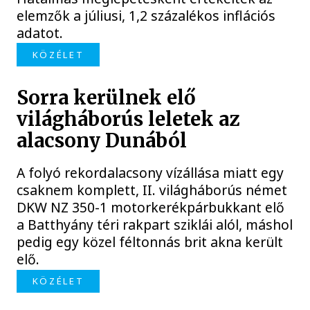
elemzők a júliusi, 1,2 százalékos inflációs
adatot.
KÖZÉLET
Sorra kerülnek elő
világháborús leletek az
alacsony Dunából
A folyó rekordalacsony vízállása miatt egy
csaknem komplett, II. világháborús német
DKW NZ 350-1 motorkerékpárbukkant elő
a Batthyány téri rakpart sziklái alól, máshol
pedig egy közel féltonnás brit akna került
elő.
KÖZÉLET