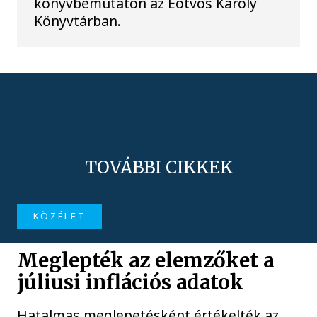
könyvbemutatón az Eötvös Károly
Könyvtárban.
TOVÁBBI CIKKEK
KÖZÉLET
Meglepték az elemzőket a
júliusi inflációs adatok
Hatalmas meglepetésként értékelték az