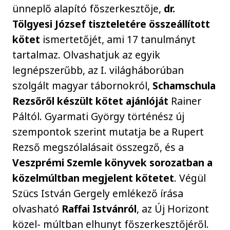
ünneplő alapító főszerkesztője,
dr.
Tölgyesi József tiszteletére összeállított
kötet
ismertetőjét, ami 17 tanulmányt
tartalmaz. Olvashatjuk az egyik
legnépszerűbb, az I. világháborúban
szolgált magyar tábornokról,
Schamschula
Rezsőről készült kötet ajánlóját
Rainer
Páltól. Gyarmati György történész új
szempontok szerint mutatja be a Rupert
Rezső megszólalásait összegző, és a
Veszprémi Szemle könyvek sorozatban a
közelmúltban megjelent kötetet
. Végül
Szücs István Gergely emlékező írása
olvasható
Raffai Istvánról
, az Új Horizont
közel- múltban elhunyt főszerkesztőjéről.