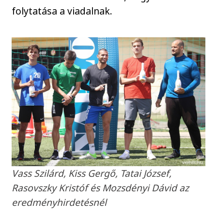
folytatása a viadalnak.
Vass Szilárd, Kiss Gergő, Tatai József,
Rasovszky Kristóf és Mozsdényi Dávid az
eredményhirdetésnél