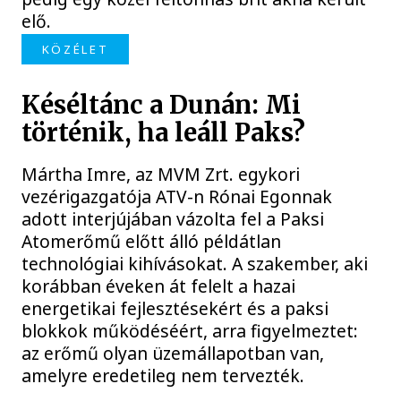
elő.
KÖZÉLET
Késéltánc a Dunán: Mi
történik, ha leáll Paks?
Mártha Imre, az MVM Zrt. egykori
vezérigazgatója ATV-n Rónai Egonnak
adott interjújában vázolta fel a Paksi
Atomerőmű előtt álló példátlan
technológiai kihívásokat. A szakember, aki
korábban éveken át felelt a hazai
energetikai fejlesztésekért és a paksi
blokkok működéséért, arra figyelmeztet:
az erőmű olyan üzemállapotban van,
amelyre eredetileg nem tervezték.