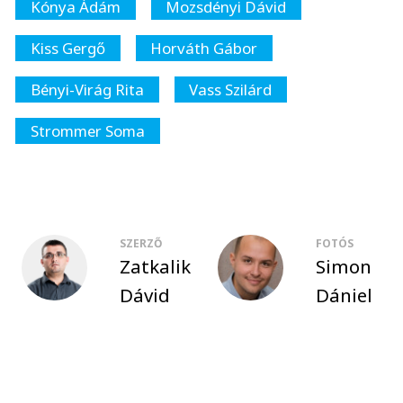
Kónya Ádám
Mozsdényi Dávid
Kiss Gergő
Horváth Gábor
Bényi-Virág Rita
Vass Szilárd
Strommer Soma
SZERZŐ
FOTÓS
Zatkalik
Simon
Dávid
Dániel