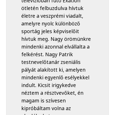
televízióban futó Exatlon
ötletén felbuzdulva hívtuk
életre a veszprémi viadalt,
amelyre nyolc különböző
sportág jeles képviselőit
hívtuk meg. Nagy örömünkre
mindenki azonnal elvállalta a
felkérést. Nagy Patrik
testnevelőtanár zseniális
pályát alakított ki, amelyen
mindenki egyenlő esélyekkel
indult. Kicsit irigykedve
néztem a résztvevőket, én
magam is szívesen
kipróbáltam volna az