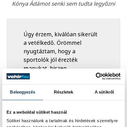
Kónya Ádámot senki sem tudta legyőzni
Úgy érzem, kiválóan sikerült
a vetélkedő. Örömmel
nyugtáztam, hogy a
sportolók jól érezték
magukat, hiszen
folyamatosan beszélgették,
viccelődtek egymással.
Beleegyezés
Részletek
A sütikről
Ugyanakkor az is látszott,
hogy fontos számukra a
győzelem, nagy
Ez a weboldal sütiket használ
erőbedobással küzdöttek.
Sütiket használunk a tartalmak és hirdetések személyre