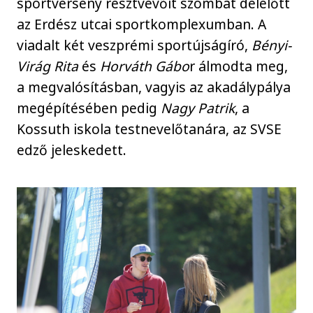
sportverseny résztvevőit szombat délelőtt
az Erdész utcai sportkomplexumban. A
viadalt két veszprémi sportújságíró,
Bényi-
Virág Rita
és
Horváth Gábo
r álmodta meg,
a megvalósításban, vagyis az akadálypálya
megépítésében pedig
Nagy Patrik
, a
Kossuth iskola testnevelőtanára, az SVSE
edző jeleskedett.