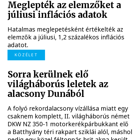
Meglepték az elemzőket a
júliusi inflációs adatok
Hatalmas meglepetésként értékelték az
elemzők a júliusi, 1,2 százalékos inflációs
adatot.
KÖZÉLET
Sorra kerülnek elő
világháborús leletek az
alacsony Dunából
A folyó rekordalacsony vízállása miatt egy
csaknem komplett, II. világháborús német
DKW NZ 350-1 motorkerékpárbukkant elő
a Batthyány téri rakpart sziklái alól, máshol
pedig egy közel féltonnás brit akna került