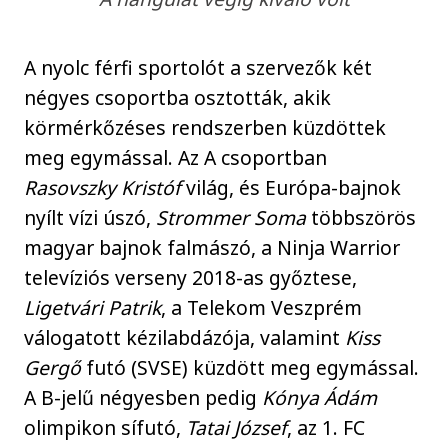
A nyolc férfi sportolót a szervezők két
négyes csoportba osztották, akik
körmérkőzéses rendszerben küzdöttek
meg egymással. Az A csoportban
Rasovszky Kristóf
világ, és Európa-bajnok
nyílt vízi úszó,
Strommer Soma
többszörös
magyar bajnok falmászó, a Ninja Warrior
televíziós verseny 2018-as győztese,
Ligetvári Patrik
, a Telekom Veszprém
válogatott kézilabdázója, valamint
Kiss
Gergő
futó (SVSE) küzdött meg egymással.
A B-jelű négyesben pedig
Kónya Ádám
olimpikon sífutó,
Tatai József
, az 1. FC