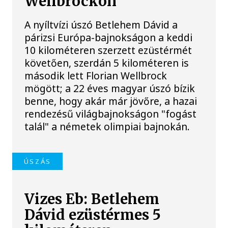
Wellbrockon
A nyíltvízi úszó Betlehem Dávid a
párizsi Európa-bajnokságon a keddi
10 kilométeren szerzett ezüstérmét
követően, szerdán 5 kilométeren is
második lett Florian Wellbrock
mögött; a 22 éves magyar úszó bízik
benne, hogy akár már jövőre, a hazai
rendezésű világbajnokságon "fogást
talál" a németek olimpiai bajnokán.
ÚSZÁS
Vizes Eb: Betlehem
Dávid ezüstérmes 5