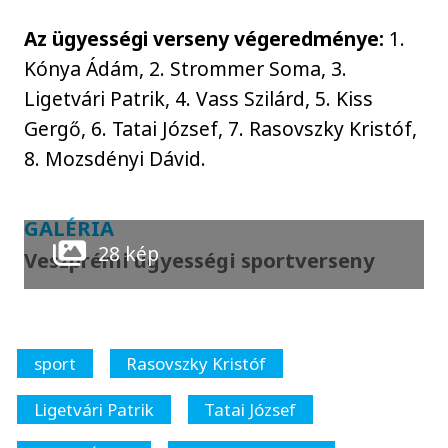
Az ügyességi verseny végeredménye:
1.
Kónya Ádám, 2. Strommer Soma, 3.
Ligetvári Patrik, 4. Vass Szilárd, 5. Kiss
Gergő, 6. Tatai József, 7. Rasovszky Kristóf,
8. Mozsdényi Dávid.
GALÉRIA
28 kép
Veszprémi ügyességi sportverseny
sport
Rasovszky Kristóf
Ligetvári Patrik
Tatai József