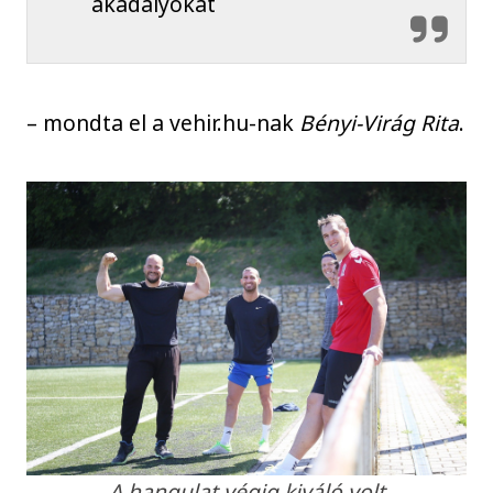
akadályokat
– mondta el a vehir.hu-nak
Bényi-Virág Rita
.
A hangulat végig kiváló volt