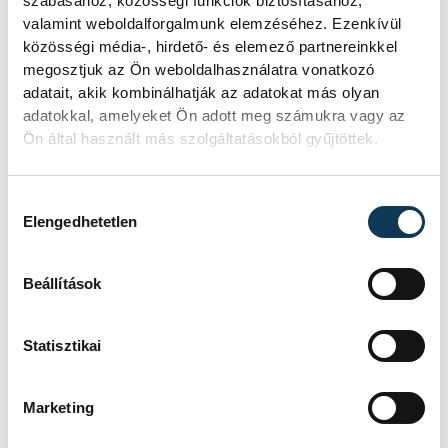
Nagyon tetszett a pálya, a
szabásához, közösségi funkciók biztosításához,
valamint weboldalforgalmunk elemzéséhez. Ezenkívül
versenybírók szépen
közösségi média-, hirdető- és elemező partnereinkkel
levezényelték a küzdelmet.
megosztjuk az Ön weboldalhasználatra vonatkozó
Kónya Ádám győzelme
adatait, akik kombinálhatják az adatokat más olyan
adatokkal, amelyeket Ön adott meg számukra vagy az
cseppet sem lepett meg, aki
Ön által használt más szolgáltatásokból gyűjtöttek.
egyébként Balatonalmádiból
biciklivel érkezett a
Hozzájárulás kiválasztása
megmérettetésre
Elengedhetetlen
Beállítások
Statisztikai
Marketing