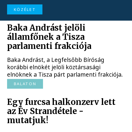
KÖZÉLET
Baka Andrást jelöli
államfőnek a Tisza
parlamenti frakciója
Baka Andrást, a Legfelsőbb Bíróság
korábbi elnökét jelöli köztársasági
elnöknek a Tisza párt parlamenti frakciója.
BALATON
Egy furcsa halkonzerv lett
az Év Strandétele -
mutatjuk!