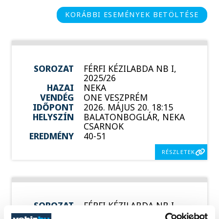
KORÁBBI ESEMÉNYEK BETÖLTÉSE
SOROZAT
FÉRFI KÉZILABDA NB I,
2025/26
HAZAI
NEKA
VENDÉG
ONE VESZPRÉM
IDŐPONT
2026. MÁJUS 20. 18:15
HELYSZÍN
BALATONBOGLÁR, NEKA
CSARNOK
EREDMÉNY
40-51
RÉSZLETEK
SOROZAT
FÉRFI KÉZILABDA NB I,
DÖNTŐ, 2025/26