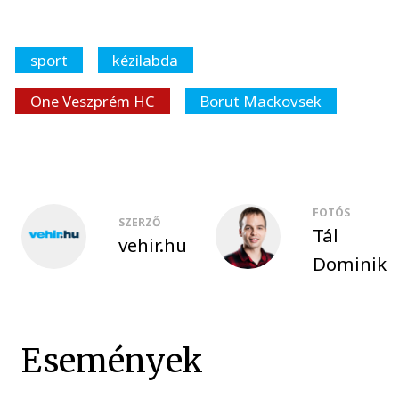
sport
kézilabda
One Veszprém HC
Borut Mackovsek
FOTÓS
SZERZŐ
Tál
vehir.hu
Dominik
Események