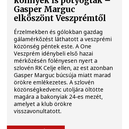
könnyek is potyogtak –
Gasper Marguc
elköszönt Veszprémtől
Érzelmekben és gólokban gazdag
gálamérkőzést láthatott a veszprémi
közönség péntek este. A One
Veszprém idénybeli első hazai
mérkőzésén fölényesen nyert a
szlovén RK Celje ellen, az est azonban
Gasper Marguc búcsúja miatt marad
örökre emlékezetes. A szlovén
közönségkedvenc utoljára öltötte
magára a bakonyiak 24-es mezét,
amelyet a klub örökre
visszavonultatott.