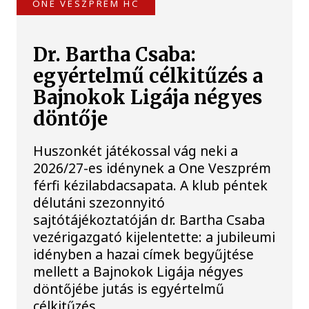
ONE VESZPRÉM HC
Dr. Bartha Csaba:
egyértelmű célkitűzés a
Bajnokok Ligája négyes
döntője
Huszonkét játékossal vág neki a
2026/27-es idénynek a One Veszprém
férfi kézilabdacsapata. A klub péntek
délutáni szezonnyitó
sajtótájékoztatóján dr. Bartha Csaba
vezérigazgató kijelentette: a jubileumi
idényben a hazai címek begyűjtése
mellett a Bajnokok Ligája négyes
döntőjébe jutás is egyértelmű
célkitűzés.