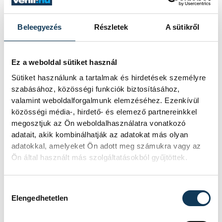
HAZAI
ONE VESZPRÉM
VENDÉG
OTP BANK-PICK SZEGED
IDŐPONT
2026. MÁJUS 29. 19:00
Beleegyezés
Részletek
A sütikről
HELYSZÍN
ONE VESZPRÉM ARÉNA
EREDMÉNY
38-36
RÉSZLETEK
Ez a weboldal sütiket használ
Sütiket használunk a tartalmak és hirdetések személyre
szabásához, közösségi funkciók biztosításához,
valamint weboldalforgalmunk elemzéséhez. Ezenkívül
közösségi média-, hirdető- és elemező partnereinkkel
SOROZAT
FÉRFI KÉZILABDA NB I,
megosztjuk az Ön weboldalhasználatra vonatkozó
DÖNTŐ, 2025/26
HAZAI
OTP BANK-PICK SZEGED
adatait, akik kombinálhatják az adatokat más olyan
VENDÉG
ONE VESZPRÉM
adatokkal, amelyeket Ön adott meg számukra vagy az
IDŐPONT
2026. JÚNIUS 2. 19:00
Ön által használt más szolgáltatásokból gyűjtöttek.
HELYSZÍN
SZEGED, PICK ARÉNA
EREDMÉNY
34-36
Hozzájárulás kiválasztása
RÉSZLETEK
Elengedhetetlen