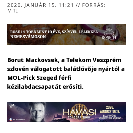
2020. JANUÁR 15. 11:21
//
FORRÁS:
MTI
Borut Mackovsek, a Telekom Veszprém
szlovén válogatott balátlövője nyártól a
MOL-Pick Szeged férfi
kézilabdacsapatát erősíti.