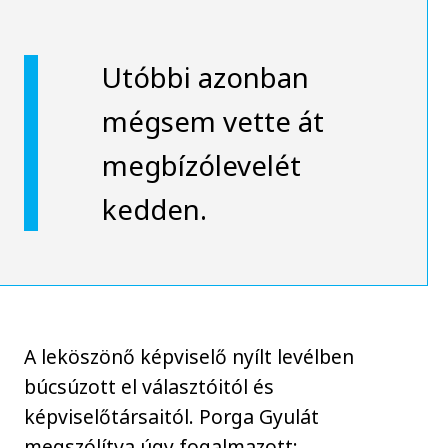
Utóbbi azonban
mégsem vette át
megbízólevelét
kedden.
A leköszönő képviselő nyílt levélben
búcsúzott el választóitól és
képviselőtársaitól. Porga Gyulát
megszólítva úgy fogalmazott: