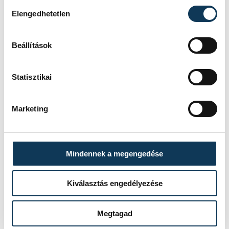
Hozzájárulás kiválasztása
bizottsági tisztségeket is.
Elengedhetetlen
Beállítások
közélet
politika
választás 2019
Czaun János
Statisztikai
Marketing
SZERZŐ
FOTÓS
Schöngrundtner
Domján
Mindennek a megengedése
Tamás
Attila
Kiválasztás engedélyezése
Megtagad