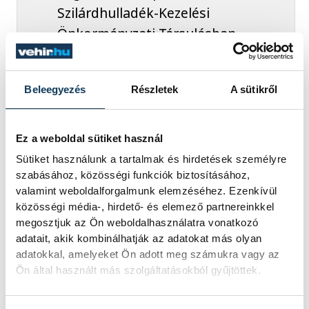
Szilárdhulladék-Kezelési
Önkormányzati Társulásban
betöltött elnöki
tisztségemről. Köszönöm a
Beleegyezés
Részletek
A sütikről
lehetőséget, hogy ezzel is
szolgálhattam a közösséget.”
Ez a weboldal sütiket használ
Sütiket használunk a tartalmak és hirdetések személyre
szabásához, közösségi funkciók biztosításához,
Czaun helyét a Fidesz-KDNP kompenzációs
valamint weboldalforgalmunk elemzéséhez. Ezenkívül
közösségi média-, hirdető- és elemező partnereinkkel
listájáról
Sótonyi Mónika
veszi át.
megosztjuk az Ön weboldalhasználatra vonatkozó
adatait, akik kombinálhatják az adatokat más olyan
adatokkal, amelyeket Ön adott meg számukra vagy az
A Közgyűlés alakuló ülését jövő
Ön által használt más szolgáltatásokból gyűjtöttek.
csütörtökön tartja, ekkor választják meg az
alpolgármestereket és osztják ki a