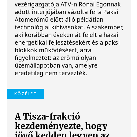
vezérigazgatója ATV-n Rónai Egonnak
adott interjújában vázolta fel a Paksi
Atomerőmű előtt álló példátlan
technológiai kihívásokat. A szakember,
aki korábban éveken át felelt a hazai
energetikai fejlesztésekért és a paksi
blokkok működéséért, arra
figyelmeztet: az erőmű olyan
üzemállapotban van, amelyre
eredetileg nem tervezték.
KÖZÉLET
A Tisza-frakció
kezdeményezte, hogy
jövő kedden legyen az