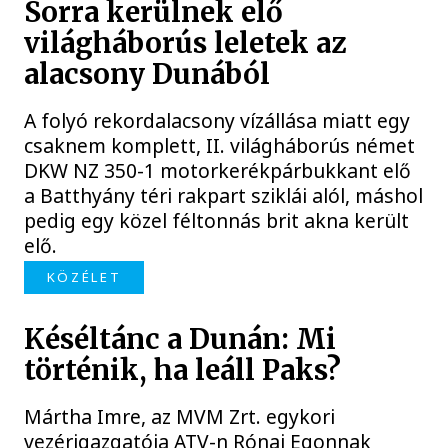
Sorra kerülnek elő
világháborús leletek az
alacsony Dunából
A folyó rekordalacsony vízállása miatt egy
csaknem komplett, II. világháborús német
DKW NZ 350-1 motorkerékpárbukkant elő
a Batthyány téri rakpart sziklái alól, máshol
pedig egy közel féltonnás brit akna került
elő.
KÖZÉLET
Késéltánc a Dunán: Mi
történik, ha leáll Paks?
Mártha Imre, az MVM Zrt. egykori
vezérigazgatója ATV-n Rónai Egonnak