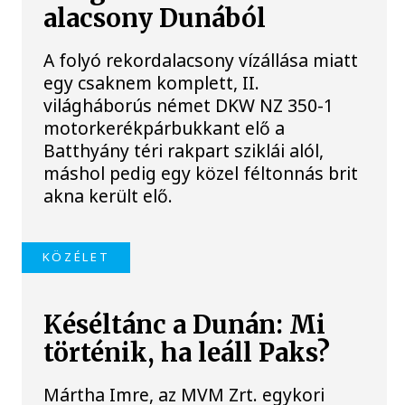
alacsony Dunából
A folyó rekordalacsony vízállása miatt
egy csaknem komplett, II.
világháborús német DKW NZ 350-1
motorkerékpárbukkant elő a
Batthyány téri rakpart sziklái alól,
máshol pedig egy közel féltonnás brit
akna került elő.
KÖZÉLET
Késéltánc a Dunán: Mi
történik, ha leáll Paks?
Mártha Imre, az MVM Zrt. egykori