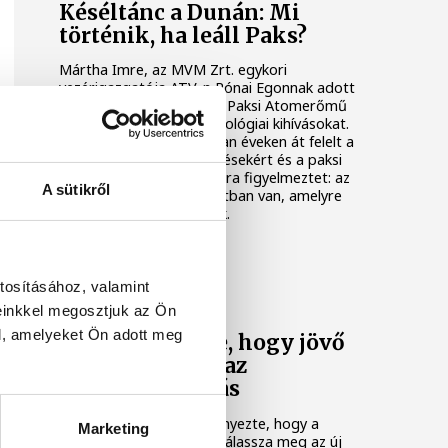
Késéltánc a Dunán: Mi
történik, ha leáll Paks?
Mártha Imre, az MVM Zrt. egykori
vezérigazgatója ATV-n Rónai Egonnak adott
interjújában vázolta fel a Paksi Atomerőmű
előtt álló példátlan technológiai kihívásokat.
A szakember, aki korábban éveken át felelt a
hazai energetikai fejlesztésekért és a paksi
blokkok működéséért, arra figyelmeztet: az
A sütikről
erőmű olyan üzemállapotban van, amelyre
eredetileg nem tervezték.
KÖZÉLET
tosításához, valamint
einkkel megosztjuk az Ön
A Tisza-frakció
l, amelyeket Ön adott meg
kezdeményezte, hogy jövő
kedden legyen az
államfőválasztás
A Tisza-frakció kezdeményezte, hogy a
Marketing
parlament jövő kedden válassza meg az új