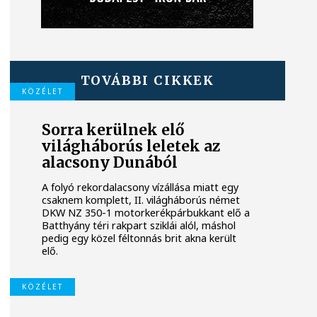
TOVÁBBI CIKKEK
KÖZÉLET
Sorra kerülnek elő
világháborús leletek az
alacsony Dunából
A folyó rekordalacsony vízállása miatt egy
csaknem komplett, II. világháborús német
DKW NZ 350-1 motorkerékpárbukkant elő a
Batthyány téri rakpart sziklái alól, máshol
pedig egy közel féltonnás brit akna került
elő.
KÖZÉLET