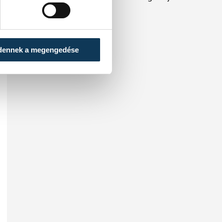
köztársasági elnököt.
dennek a megengedése