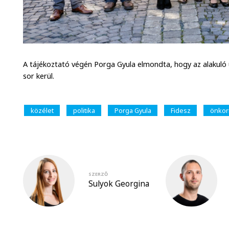
A tájékoztató végén Porga Gyula elmondta, hogy az alakuló
sor kerül.
közélet
politika
Porga Gyula
Fidesz
önkor
SZERZŐ
Sulyok Georgina