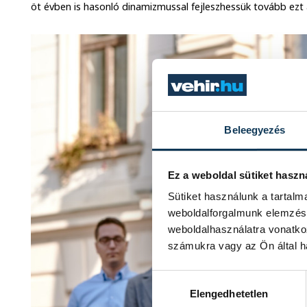
öt évben is hasonló dinamizmussal fejleszhessük tovább ezt 
Beleegyezés
Ez a weboldal sütiket haszn
Sütiket használunk a tartal
weboldalforgalmunk elemzésé
weboldalhasználatra vonatko
számukra vagy az Ön által ha
Hozzájárulás kiválasztása
Elengedhetetlen