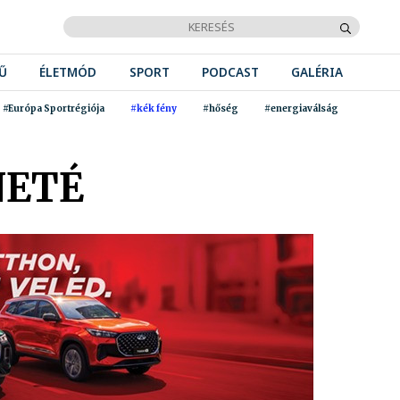
Ű
ÉLETMÓD
SPORT
PODCAST
GALÉRIA
#Európa Sportrégiója
#kék fény
#hőség
#energiaválság
NETÉ