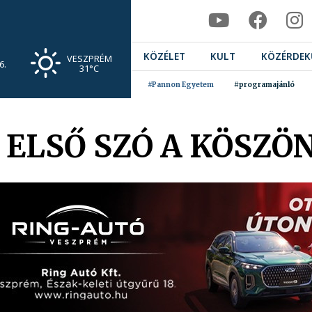
KÖZÉLET
KULT
KÖZÉRDEK
VESZPRÉM
6.
31°C
#Pannon Egyetem
#programajánló
 ELSŐ SZÓ A KÖSZÖ