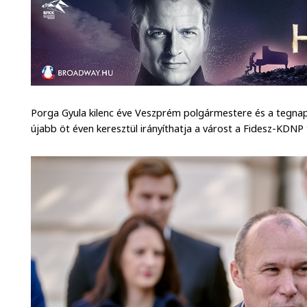
Porga Gyula kilenc éve Veszprém polgármestere és a tegnap
újabb öt éven keresztül irányíthatja a várost a Fidesz-KDNP