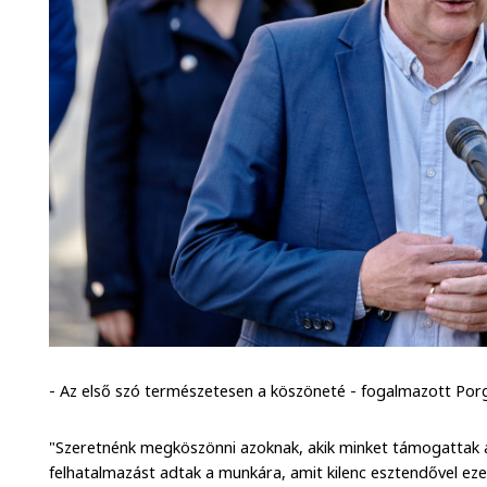
- Az első szó természetesen a köszöneté - fogalmazott Porg
"Szeretnénk megköszönni azoknak, akik minket támogattak a 
felhatalmazást adtak a munkára, amit kilenc esztendővel ezel