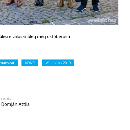
 ülésre valószínűleg még októberben
mányzat
KDNP
választás 2019
FOTÓS
Domján Attila