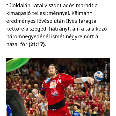
túloldalán Tatai viszont adós maradt a
kimagasló teljesítménnyel. Kälmann
eredményes lövése után Ilyés faragta
kettőre a szegedi hátrányt, ám a találkozó
háromnegyedénél ismét négyre nőtt a
hazai fór
(21:17)
.