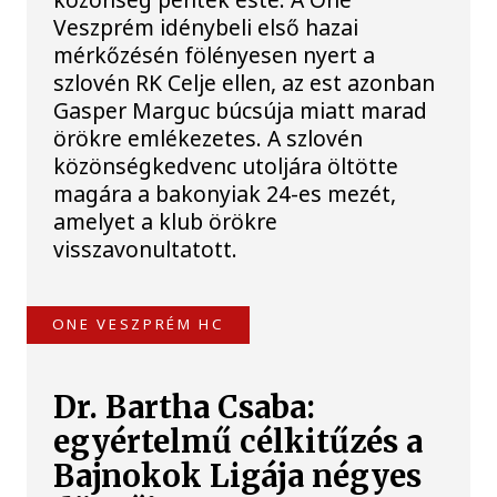
Veszprém idénybeli első hazai
mérkőzésén fölényesen nyert a
szlovén RK Celje ellen, az est azonban
Gasper Marguc búcsúja miatt marad
örökre emlékezetes. A szlovén
közönségkedvenc utoljára öltötte
magára a bakonyiak 24-es mezét,
amelyet a klub örökre
visszavonultatott.
ONE VESZPRÉM HC
Dr. Bartha Csaba:
egyértelmű célkitűzés a
Bajnokok Ligája négyes