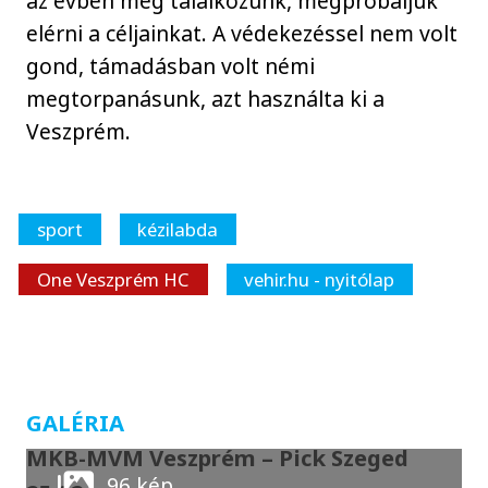
az évben még találkozunk, megpróbáljuk
elérni a céljainkat. A védekezéssel nem volt
gond, támadásban volt némi
megtorpanásunk, azt használta ki a
Veszprém.
sport
kézilabda
One Veszprém HC
vehir.hu - nyitólap
GALÉRIA
MKB-MVM Veszprém – Pick Szeged
96 kép