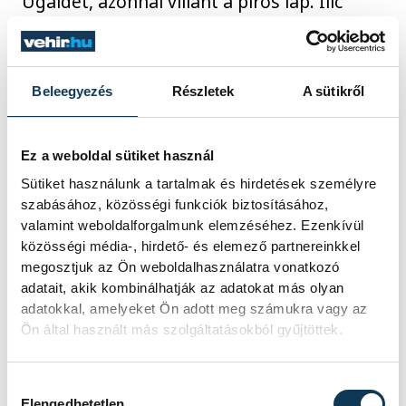
Ugaldét, azonnal villant a piros lap. Ilic
pedig ezt a büntetőt is bevágta
(55. perc:
24:20)
. Kettővel a lefújás előtt Prce
gondoskodott arról, hogy ne tekinthessük
Beleegyezés
Részletek
A sütikről
teljesen lefutottnak a meccset, a
túloldalon azonban Iváncsik Gergő is
Ez a weboldal sütiket használ
villant, eldöntve a két pont, s vélhetően az
Sütiket használunk a tartalmak és hirdetések személyre
alapszakasz-győzelem sorsát.
szabásához, közösségi funkciók biztosításához,
valamint weboldalforgalmunk elemzéséhez. Ezenkívül
közösségi média-, hirdető- és elemező partnereinkkel
megosztjuk az Ön weboldalhasználatra vonatkozó
adatait, akik kombinálhatják az adatokat más olyan
adatokkal, amelyeket Ön adott meg számukra vagy az
Ön által használt más szolgáltatásokból gyűjtöttek.
Hozzájárulás kiválasztása
Elengedhetetlen