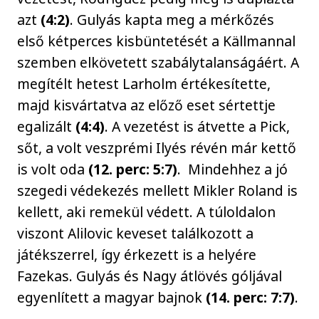
azt
(4:2)
. Gulyás kapta meg a mérkőzés
első kétperces kisbüntetését a Källmannal
szemben elkövetett szabálytalanságáért. A
megítélt hetest Larholm értékesítette,
majd kisvártatva az előző eset sértettje
egalizált
(4:4)
. A vezetést is átvette a Pick,
sőt, a volt veszprémi Ilyés révén már kettő
is volt oda
(12. perc: 5:7)
. Mindehhez a jó
szegedi védekezés mellett Mikler Roland is
kellett, aki remekül védett. A túloldalon
viszont Alilovic keveset találkozott a
játékszerrel, így érkezett is a helyére
Fazekas. Gulyás és Nagy átlövés góljával
egyenlített a magyar bajnok
(14. perc: 7:7)
.