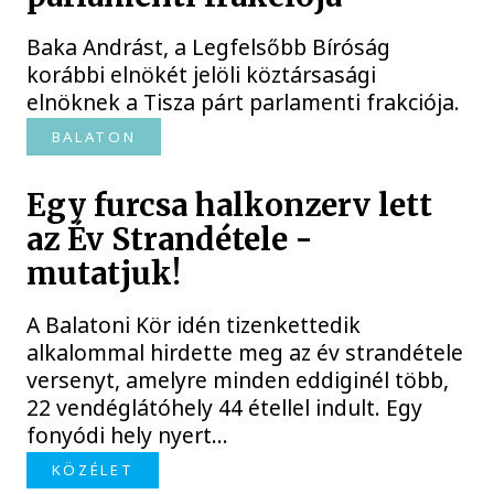
Baka Andrást, a Legfelsőbb Bíróság
korábbi elnökét jelöli köztársasági
elnöknek a Tisza párt parlamenti frakciója.
BALATON
Egy furcsa halkonzerv lett
az Év Strandétele -
mutatjuk!
A Balatoni Kör idén tizenkettedik
alkalommal hirdette meg az év strandétele
versenyt, amelyre minden eddiginél több,
22 vendéglátóhely 44 étellel indult. Egy
fonyódi hely nyert...
KÖZÉLET