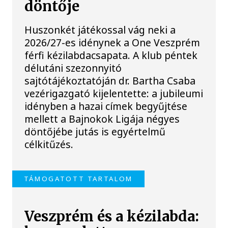
döntője
Huszonkét játékossal vág neki a
2026/27-es idénynek a One Veszprém
férfi kézilabdacsapata. A klub péntek
délutáni szezonnyitó
sajtótájékoztatóján dr. Bartha Csaba
vezérigazgató kijelentette: a jubileumi
idényben a hazai címek begyűjtése
mellett a Bajnokok Ligája négyes
döntőjébe jutás is egyértelmű
célkitűzés.
TÁMOGATOTT TARTALOM
Veszprém és a kézilabda: