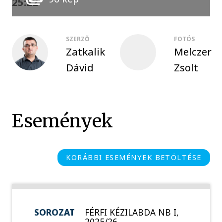
25:22
SZERZŐ
FOTÓS
Zatkalik
Melczer
Dávid
Zsolt
Események
KORÁBBI ESEMÉNYEK BETÖLTÉSE
SOROZAT
FÉRFI KÉZILABDA NB I,
2025/26