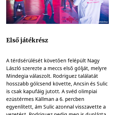
Első játékrész
A térdsérülését követően felépült Nagy
László szerezte a meccs első gólját, melyre
Mindegia válaszolt. Rodriguez találatát
hosszabb gólcsend követte, Ancsin és Sulic
is csak kapufáig jutott. A svéd olimpiai
ezüstérmes Källman a 6. percben
egyenlített, ám Sulic azonnal visszavette a
vezetést, Rodriguez pedig meg is duplázta