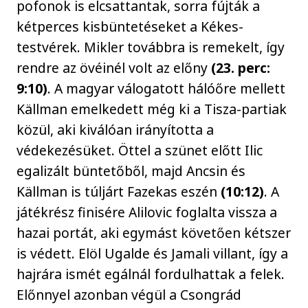
pofonok is elcsattantak, sorra fújták a
kétperces kisbüntetéseket a Kékes-
testvérek. Mikler továbbra is remekelt, így
rendre az övéinél volt az előny
(23. perc:
9:10)
. A magyar válogatott hálóőre mellett
Källman emelkedett még ki a Tisza-partiak
közül, aki kiválóan irányította a
védekezésüket. Öttel a szünet előtt Ilic
egalizált büntetőből, majd Ancsin és
Källman is túljárt Fazekas eszén
(10:12)
. A
játékrész finisére Alilovic foglalta vissza a
hazai portát, aki egymást követően kétszer
is védett. Elöl Ugalde és Jamali villant, így a
hajrára ismét egálnál fordulhattak a felek.
Előnnyel azonban végül a Csongrád