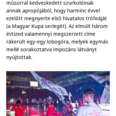
műsorral kedveskedett szurkolóinak
annak apropójából, hogy harminc évvel
ezelőtt megnyerte első hivatalos trófeáját
(a Magyar Kupa serlegét). Az elmúlt három
évtized valamennyi megszerzett címe
rákerült egy-egy lobogóra, melyek egymás
mellé sorakoztatva impozáns látványt
nyújtottak.