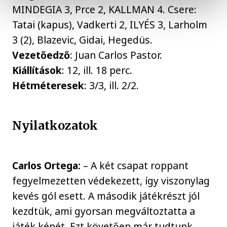
MINDEGIA 3, Prce 2, KALLMAN 4. Csere:
Tatai (kapus), Vadkerti 2, ILYÉS 3, Larholm
3 (2), Blazevic, Gidai, Hegedüs.
Vezetőedző
: Juan Carlos Pastor.
Kiállítások
: 12, ill. 18 perc.
Hétméteresek
: 3/3, ill. 2/2.
Nyilatkozatok
Carlos Ortega:
– A két csapat roppant
fegyelmezetten védekezett, így viszonylag
kevés gól esett. A második játékrészt jól
kezdtük, ami gyorsan megváltoztatta a
játék képét. Ezt követően már tudtunk