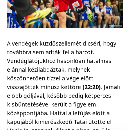
A vendégek küzdőszellemét dicséri, hogy
továbbra sem adták fel a harcot.
Vendéglátójukhoz hasonlóan hatalmas
elánnal kézilabdáztak, melynek
köszönhetően tízzel a vége előtt
visszajöttek mínusz kettőre
(22:20)
. Jamali
előbb góljával, később pedig kétperces
kisbüntetésével került a figyelem
középpontjába. Hattal a lefújás előtt a
kapujából kimerészkedő Tatai ütötte el