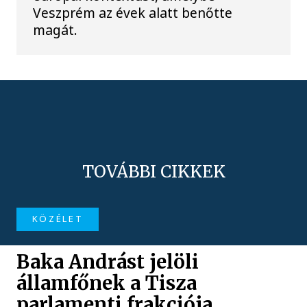
Veszprém az évek alatt benőtte
magát.
TOVÁBBI CIKKEK
KÖZÉLET
Baka Andrást jelöli
államfőnek a Tisza
parlamenti frakciója