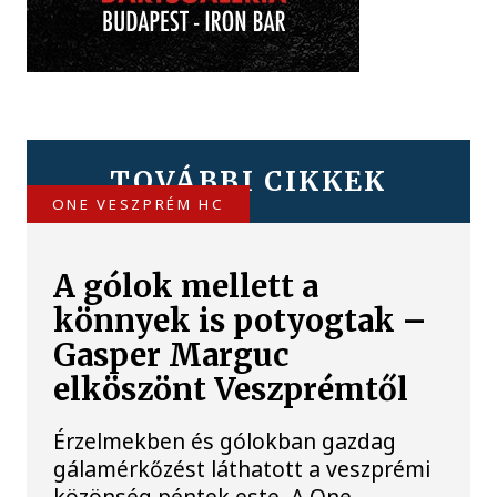
TOVÁBBI CIKKEK
ONE VESZPRÉM HC
A gólok mellett a
könnyek is potyogtak –
Gasper Marguc
elköszönt Veszprémtől
Érzelmekben és gólokban gazdag
gálamérkőzést láthatott a veszprémi
közönség péntek este. A One