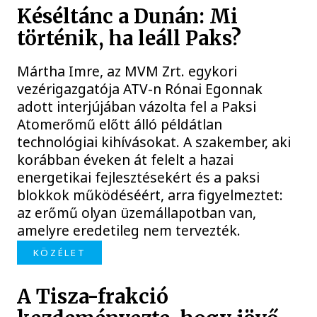
Késéltánc a Dunán: Mi
történik, ha leáll Paks?
Mártha Imre, az MVM Zrt. egykori
vezérigazgatója ATV-n Rónai Egonnak
adott interjújában vázolta fel a Paksi
Atomerőmű előtt álló példátlan
technológiai kihívásokat. A szakember, aki
korábban éveken át felelt a hazai
energetikai fejlesztésekért és a paksi
blokkok működéséért, arra figyelmeztet:
az erőmű olyan üzemállapotban van,
amelyre eredetileg nem tervezték.
KÖZÉLET
A Tisza-frakció