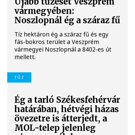
Újabb tűzeset Veszprém
vármegyében:
Noszlopnál ég a száraz fű
Tíz hektáron ég a száraz fű és egy
fás-bokros terület a Veszprém
vármegyei Noszlopnál a 8402-es út
mellett.
TŰZ
Ég a tarló Székesfehérvár
határában, hétvégi házas
övezetre is átterjedt, a
MOL-telep jelenleg