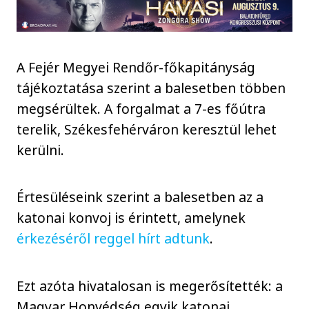
A Fejér Megyei Rendőr-főkapitányság
tájékoztatása szerint a balesetben többen
megsérültek. A forgalmat a 7-es főútra
terelik, Székesfehérváron keresztül lehet
kerülni.
Értesüléseink szerint a balesetben az a
katonai konvoj is érintett, amelynek
érkezéséről reggel hírt adtunk
.
Ezt azóta hivatalosan is megerősítették: a
Magyar Honvédség egyik katonai