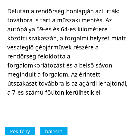
Délután a rendőrség honlapján azt írták:
továbbra is tart a műszaki mentés. Az
autópálya 59-es és 64-es kilométere
közötti szakaszán, a forgalmi helyzet miatt
veszteglő gépjárművek részére a
rendőrség feloldotta a
forgalomkorlátozást és a belső sávon
megindult a forgalom. Az érintett
útszakaszt továbbra is az agárdi lehajtónál,
a 7-es számú főúton kerülhetik el
kék fény
baleset