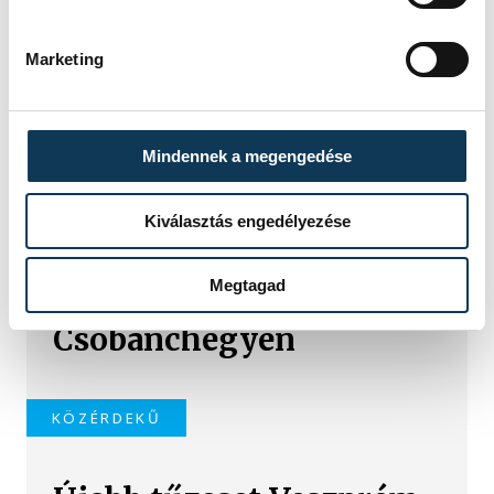
Marketing
Mindennek a megengedése
TOVÁBBI CIKKEK
Kiválasztás engedélyezése
KÉK FÉNY
Megtagad
Tűz van a
Csobánchegyen
KÖZÉRDEKŰ