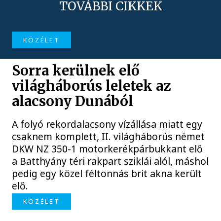
TOVÁBBI CIKKEK
KÖZÉLET
Sorra kerülnek elő
világháborús leletek az
alacsony Dunából
A folyó rekordalacsony vízállása miatt egy
csaknem komplett, II. világháborús német
DKW NZ 350-1 motorkerékpárbukkant elő
a Batthyány téri rakpart sziklái alól, máshol
pedig egy közel féltonnás brit akna került
elő.
KÖZÉLET