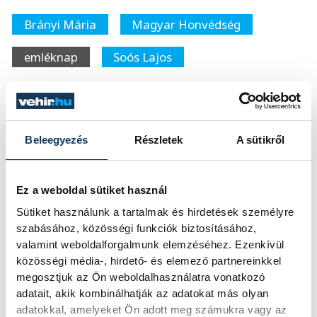
Brányi Mária
Magyar Honvédség
emléknap
Soós Lajos
Beleegyezés
Részletek
A sütikről
SZERZŐ
FOTÓS
Szabó
Simon
Eszter
Dániel
Ez a weboldal sütiket használ
Sütiket használunk a tartalmak és hirdetések személyre
szabásához, közösségi funkciók biztosításához,
valamint weboldalforgalmunk elemzéséhez. Ezenkívül
közösségi média-, hirdető- és elemező partnereinkkel
megosztjuk az Ön weboldalhasználatra vonatkozó
adatait, akik kombinálhatják az adatokat más olyan
adatokkal, amelyeket Ön adott meg számukra vagy az