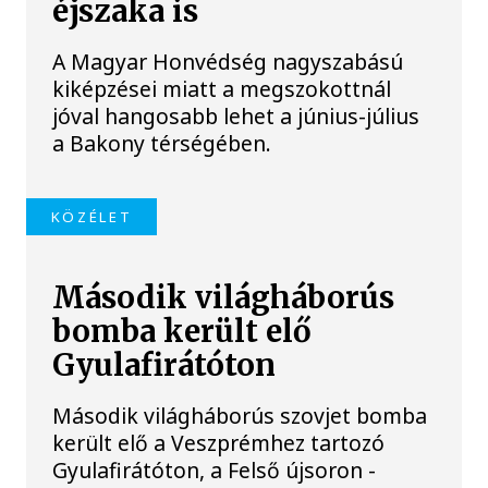
éjszaka is
A Magyar Honvédség nagyszabású
kiképzései miatt a megszokottnál
jóval hangosabb lehet a június-július
a Bakony térségében.
KÖZÉLET
Második világháborús
bomba került elő
Gyulafirátóton
Második világháborús szovjet bomba
került elő a Veszprémhez tartozó
Gyulafirátóton, a Felső újsoron -