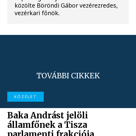
közölte Böröndi Gábor vezérezredes,
vezérkari főnök.
TOVÁBBI CIKKEK
KÖZÉLET
Baka Andrást jelöli
államfőnek a Tisza
parlamenti frakciója