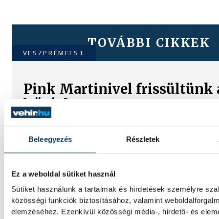
TOVÁBBI CIKKEK
VESZPRÉMFEST
Pink Martinivel frissültünk 
hőségben
Nemzetközi repertoárral lépett színpadra a
kertben szombaton Thomas Lauderdale zo
Beleegyezés
Részletek
zenekara, a Pink Martini.
Ez a weboldal sütiket használ
KULTÚRA
Sütiket használunk a tartalmak és hirdetések személyre sz
közösségi funkciók biztosításához, valamint weboldalforgal
elemzéséhez. Ezenkívül közösségi média-, hirdető- és ele