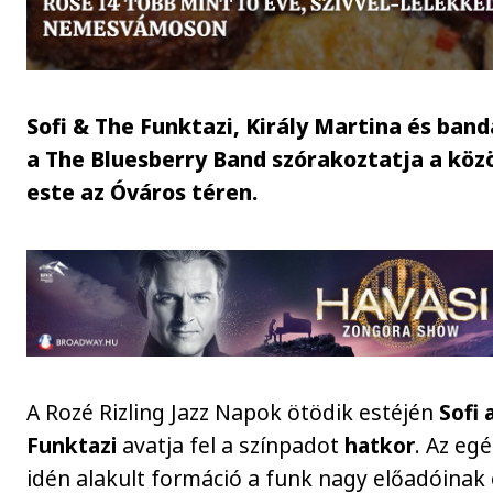
Sofi & The Funktazi, Király Martina és band
a The Bluesberry Band szórakoztatja a kö
este az Óváros téren.
A Rozé Rizling Jazz Napok ötödik estéjén
Sofi 
Funktazi
avatja fel a színpadot
hatkor
. Az egé
idén alakult formáció a funk nagy előadóinak 