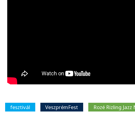
fesztivál
VeszprémFest
Rozé Rizling Jazz