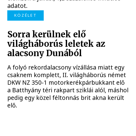
adatot.
KÖZÉLET
Sorra kerülnek elő
világháborús leletek az
alacsony Dunából
A folyó rekordalacsony vízállása miatt egy
csaknem komplett, II. világháborús német
DKW NZ 350-1 motorkerékpárbukkant elő
a Batthyány téri rakpart sziklái alól, máshol
pedig egy közel féltonnás brit akna került
elő.