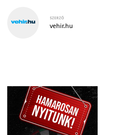
SZERZŐ
vehir.hu