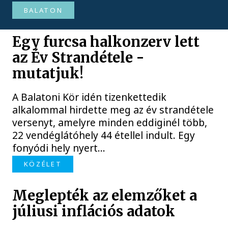
BALATON
Egy furcsa halkonzerv lett
az Év Strandétele -
mutatjuk!
A Balatoni Kör idén tizenkettedik
alkalommal hirdette meg az év strandétele
versenyt, amelyre minden eddiginél több,
22 vendéglátóhely 44 étellel indult. Egy
fonyódi hely nyert...
KÖZÉLET
Meglepték az elemzőket a
júliusi inflációs adatok