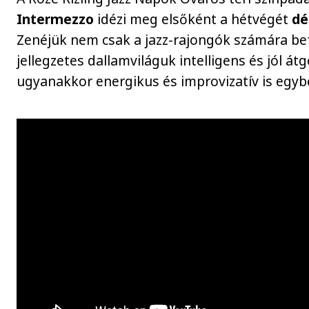
Intermezzo
idézi meg elsőként a hétvégét
dé
Zenéjük nem csak a jazz-rajongók számára b
jellegzetes dallamviláguk intelligens és jól át
ugyanakkor energikus és improvizatív is egyb