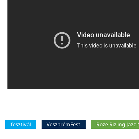
fesztivál
VeszprémFest
Rozé Rizling Jazz