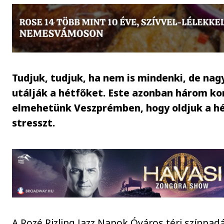
Tudjuk, tudjuk, ha nem is mindenki, de na
utálják a hétfőket. Este azonban három ko
elmehetünk Veszprémben, hogy oldjuk a hét
stresszt.
A Rozé Rizling Jazz Napok Óváros téri színpad