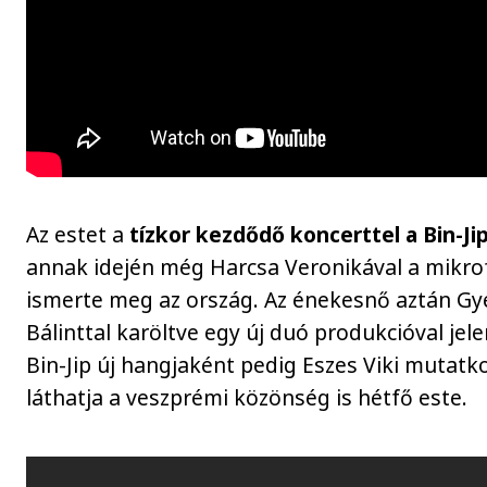
Az estet a
tízkor kezdődő koncerttel a Bin-Ji
annak idején még Harcsa Veronikával a mikr
ismerte meg az ország. Az énekesnő aztán G
Bálinttal karöltve egy új duó produkcióval jele
Bin-Jip új hangjaként pedig Eszes Viki mutatko
láthatja a veszprémi közönség is hétfő este.