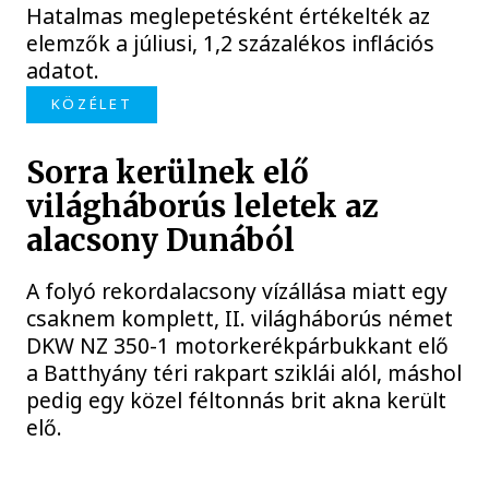
Hatalmas meglepetésként értékelték az
elemzők a júliusi, 1,2 százalékos inflációs
adatot.
KÖZÉLET
Sorra kerülnek elő
világháborús leletek az
alacsony Dunából
A folyó rekordalacsony vízállása miatt egy
csaknem komplett, II. világháborús német
DKW NZ 350-1 motorkerékpárbukkant elő
a Batthyány téri rakpart sziklái alól, máshol
pedig egy közel féltonnás brit akna került
elő.