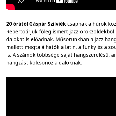
20 órától Gáspár Szilviék
csapnak a húrok köz
Repertoárjuk főleg ismert jazz-örökzöldekből á
dalokat is előadnak. Műsorunkban a jazz han
mellett megtalálhatók a latin, a funky és a so
is. A számok többsége saját hangszerelésű, a
hangzást kölcsönöz a daloknak.