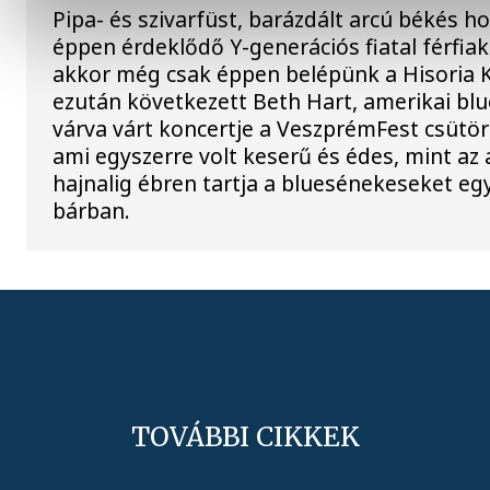
Pipa- és szivarfüst, barázdált arcú békés h
éppen érdeklődő Y-generációs fiatal férfia
akkor még csak éppen belépünk a Hisoria K
ezután következett Beth Hart, amerikai b
várva várt koncertje a VeszprémFest csütör
ami egyszerre volt keserű és édes, mint az 
hajnalig ébren tartja a bluesénekeseket eg
bárban.
TOVÁBBI CIKKEK