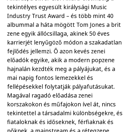
tekintélyes egyesült királysági Music
Industry Trust Award – és több mint 40
albummal a háta mögött Tom Jones a brit
zene egyik állócsillaga, akinek 50 éves
karrierjét lenyűgöző módon a szakadatlan
fejlődés jellemzi. Ő azon kevés zenei
előadók egyike, akik a modern popzene
hajnalán kezdték meg a pályájukat, és a
mai napig fontos lemezekkel és
fellépésekkel folytatják pályafutásukat.
Magával ragadó előadása zenei
korszakokon és műfajokon ível át, nincs
tekintettel a társadalmi különbségekre, és
fiataloknak és időseknek, férfiaknak és
nőknek, a mainstream és a rétegzene