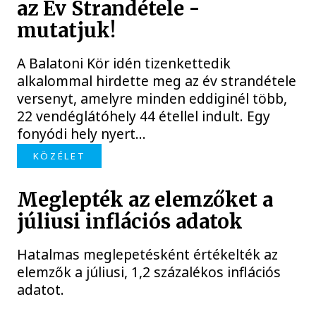
az Év Strandétele -
mutatjuk!
A Balatoni Kör idén tizenkettedik
alkalommal hirdette meg az év strandétele
versenyt, amelyre minden eddiginél több,
22 vendéglátóhely 44 étellel indult. Egy
fonyódi hely nyert...
KÖZÉLET
Meglepték az elemzőket a
júliusi inflációs adatok
Hatalmas meglepetésként értékelték az
elemzők a júliusi, 1,2 százalékos inflációs
adatot.